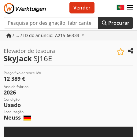
Vender
Procurar
/ ... / ID do anúncio: A215-66333
Elevador de tesoura
SkyJack
SJ16E
Preço fixo acresce IVA
12 389 €
Ano de fabrico
2026
Condição
Usado
Localização
Neuss