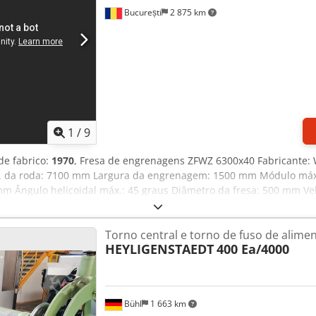
București
2 875 km
1
/
9
de fabrico:
1970
, Fresa de engrenagens ZFWZ 6300x40 Fabricant
x. da roda: 7100 mm Largura da engrenagem: 1500 mm Módulo máx
mm Ângulo helicoidal máx.: 45 graus Diâmetro da fresa: 500 mm Vel
otal requerida: 47 kW Peso da máquina: 160 t Equipamento: Cabeço
agem interna, engrenagens de troca, suportes. Vídeo disponível
Torno central e torno de fuso de alime
HEYLIGENSTAEDT
400 Ea/4000
Bühl
1 663 km