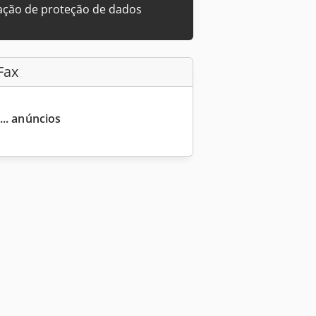
ação de proteção de dados
Fax
... anúncios