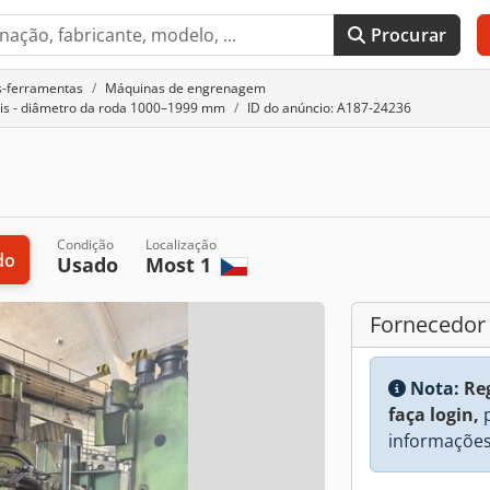
Procurar
s-ferramentas
Máquinas de engrenagem
ais - diâmetro da roda 1000–1999 mm
ID do anúncio: A187-24236
Condição
Localização
do
Usado
Most 1
Fornecedor
Nota:
Re
faça login,
p
informações