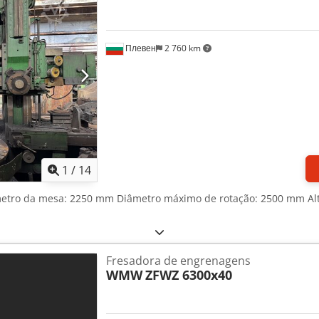
Плевен
2 760 km
1
/
14
metro da mesa: 2250 mm Diâmetro máximo de rotação: 2500 mm A
Fresadora de engrenagens
WMW
ZFWZ 6300x40