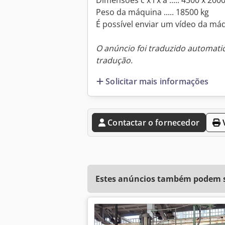
Dimensões c x l x a ..... 4300 x 20
Peso da máquina ..... 18500 kg
É possível enviar um vídeo da má
O anúncio foi traduzido automat
tradução.
Solicitar mais informações
Contactar o fornecedor
V
Estes anúncios também podem se