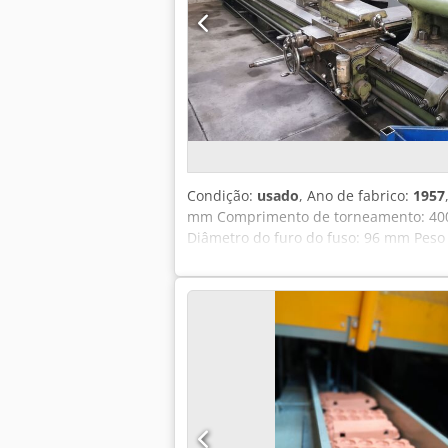
Condição:
usado
, Ano de fabrico:
1957
mm Comprimento de torneamento: 4000
Diâmetro do furo do fuso: 96 mm Peso d
Castanha de 3 garras FORKARDT 400 mmø
Cabeça MULTIFIX com diversos insertos