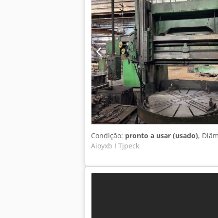
Condição:
pronto a usar (usado)
, Diâ
Aioyxb I Tjpeck