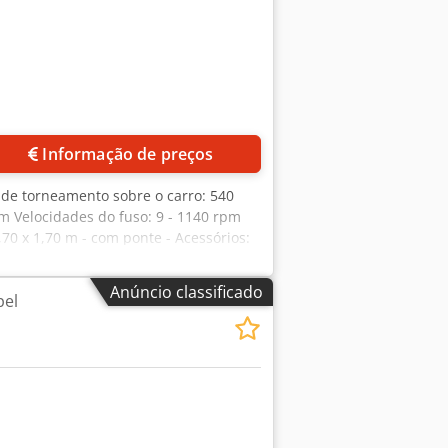
Informação de preços
de torneamento sobre o carro: 540
 Velocidades do fuso: 9 - 1140 rpm
70 x 1,70 m - com ponte - Acessórios:
digital nos eixos X e Z ACU-RITE,
eração Dedpexwp Ehofx Aipsck
Anúncio classificado
pel