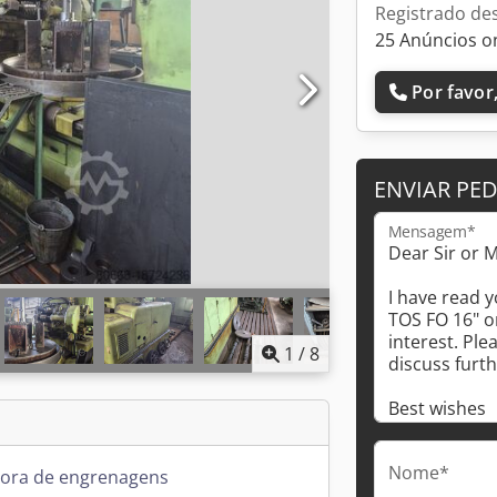
Registrado de
25 Anúncios o
Por favor,
ENVIAR PE
Mensagem*
1
/
8
Nome*
ora de engrenagens