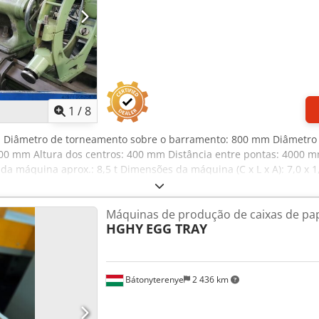
1
/
8
, Diâmetro de torneamento sobre o barramento: 800 mm Diâmetro 
 mm Altura dos centros: 400 mm Distância entre pontas: 4000 mm
a máquina aprox.: 8,5 t Dimensões da máquina (C x L x A): 7,0 x 1,
, Castanha de 4 garras 500 mmø, Prato de face 800 mmø, Leitura 
, 2 lunetas fixas, 1 luneta móvel, Ponta móvel, Sistema de refrig
Máquinas de produção de caixas de pa
HGHY
EGG TRAY
Bátonyterenye
2 436 km