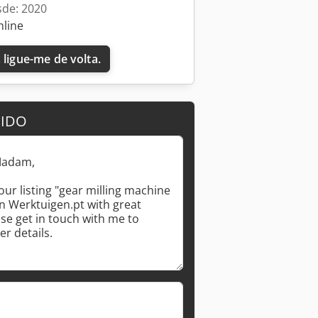
sde: 2020
nline
 ligue-me de volta.
DIDO