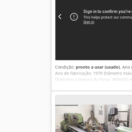
Condição:
pronto a usar (usado)
, Ano 
Ano de fabricação: 1970 Diâmetro má
Diâmetro x largura da fresa: 400x500 
rpm Dedpfxoxln Iws Aipeck Potência t
fresagem tangencial, cabeçote de fres