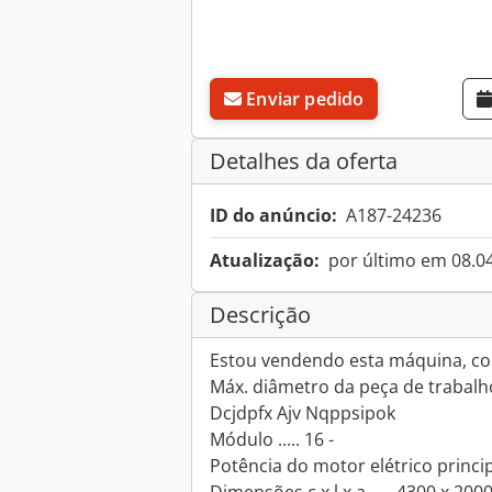
Enviar pedido
Detalhes da oferta
ID do anúncio:
A187-24236
Atualização:
por último em 08.0
Descrição
Estou vendendo esta máquina, con
Máx. diâmetro da peça de trabalho
Dcjdpfx Ajv Nqppsipok
Módulo ..... 16 -
Potência do motor elétrico principa