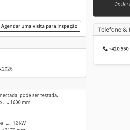
Declar
Agendar uma visita para inspeção
Telefone & 
+420 550 
4.2026
ectada, pode ser testada.
 ..... 1600 mm
l ..... 12 kW