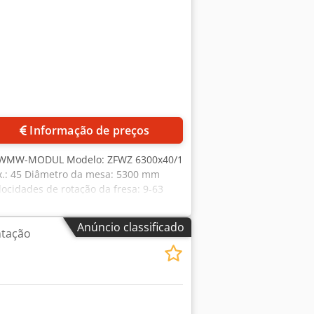
Informação de preços
e: WMW-MODUL Modelo: ZFWZ 6300x40/1
.: 45 Diâmetro da mesa: 5300 mm
ocidades de rotação da fresa: 9-63
te de fresagem normal, cabeçote de
Anúncio classificado
ntação