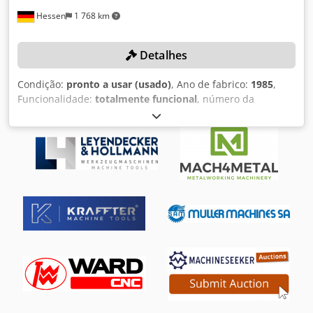
Hessen
1 768 km
Detalhes
Condição:
pronto a usar (usado)
, Ano de fabrico:
1985
,
Funcionalidade:
totalmente funcional
, número da
máquina/veículo:
0440298
, mandriladora de mesa:
120
mm
, diâmetro da mesa:
500 mm
, peso total:
5 200 kg
,
diâmetro da engrenagem:
500 mm
, DETALHES TÉCNICOS
Diâmetro da roda: 500 mm Diâmetro mínimo da roda: 50
mm Diâmetro externo máximo da roda usinada com
dentado interno: 800 mm Distância máxima entre o eixo do
carro e o eixo da mesa: 355 mm Distância mínima entre o
eixo do carro e o eixo da mesa: 0 mm Número máximo de
dentes da roda usinada: 300 Número mínimo de dentes da
roda usinada: 12 Módulo mínimo: 1,5 Módulo máximo: 8
Diâmetro da mesa: 500 mm Diâmetro do furo da mesa: 120
mm Profundidade do furo: 650 mm Dwjdpjyx U T Aofx
Afxsa DETALHES DA MÁQUINA Peso: 5.200 kg