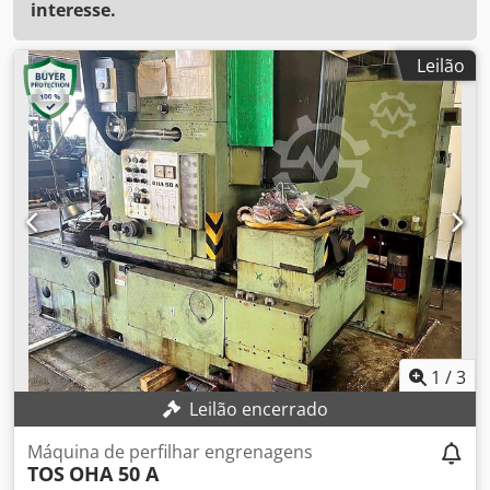
interesse.
Leilão
1
/
3
Leilão encerrado
Máquina de perfilhar engrenagens
TOS
OHA 50 A