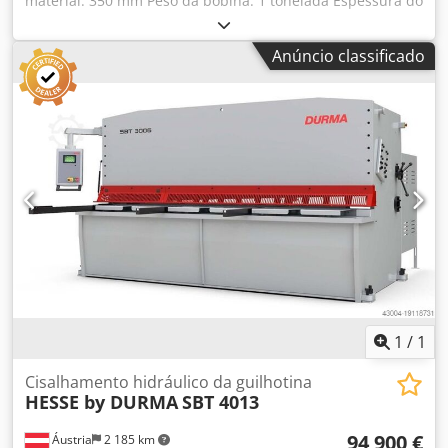
material: 350 mm Peso da bobina: 1 tonelada Espessura do
material: 0,5 - 6 mm Diâmetro interior da bobina: 380 - 540
mm Diâmetro exterior da bobina: 1500 mm Número de
Anúncio classificado
rolos de endireitamento: 9 Diâmetro do rolo de
endireitamento: 30 mm Número de rolos de alimentação: 2
Dkjdpfst Hmk Tsx Aa Eor Peso da máquina de endireitar: 2
toneladas Espaço necessário para a máquina de endireitar
(LxPxA): 2,0 x 2,0 x 1,9 mm Peso da bobina: 1,3 toneladas
Espaço necessário para a bobina (LxPxA): 1,7 x 1,5 x 1,6 m
1
/
1
Cisalhamento hidráulico da guilhotina
HESSE by DURMA
SBT 4013
94 900 €
Áustria
2 185 km