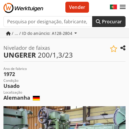
Vender
Procurar
/ ... / ID do anúncio: A128-2804
Nivelador de faixas
UNGERER
200/1,3/23
Ano de fabrico
1972
Condição
Usado
Localização
Alemanha