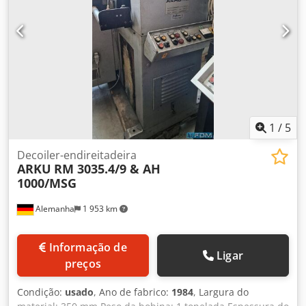
1
/
5
Decoiler-endireitadeira
ARKU
RM 3035.4/9 & AH
1000/MSG
Alemanha
1 953 km
Informação de
Ligar
preços
Condição:
usado
, Ano de fabrico:
1984
, Largura do