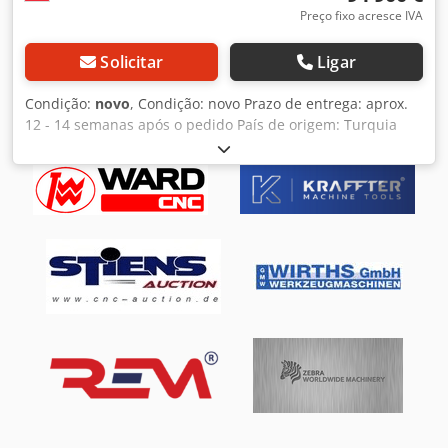
Preço fixo acresce IVA
Solicitar
Ligar
Condição:
novo
, Condição: novo Prazo de entrega: aprox.
12 - 14 semanas após o pedido País de origem: Turquia
Preço: 94.900 € Taxa de leasing: 1.793,61 € Comprimento
de corte: 4.100 mm Espessura máxima da chapa - aço
carbono: 13 mm Espessura máxima da chapa - aço
inoxidável: 8 mm Garganta lateral: 350 mm Número de
cursos: 8 1/min Ângulo de corte: 1,75° Número de
prensores: 18 Pressão dos prensores: 62 ton Batente
traseiro: 1.000 mm Velocidade do batente traseiro: 200
mm/s Potência do motor: 30 kW Tanque de óleo: 330 l
Braços de apoio: 3 unid. Altura da mesa: 818 mm Largura
da mesa: 550 mm Comprimento da mesa: 4.520 mm
Comprimento total: 5.350 mm Largura: 2.250 mm Largura
total com braço de apoio e grade de proteção traseira:
3.650 mm Altura: 2.250 mm Peso: 16.300 kg Execução com
corte oscilante Controle NC pré-selecionável D-Touch 7
com touch-screen para batente traseiro, comprimento de