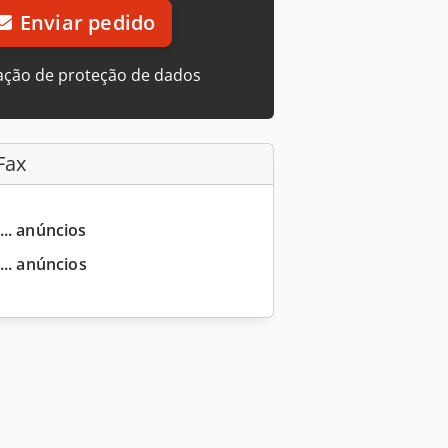
Enviar pedido
ação de proteção de dados
Fax
... anúncios
... anúncios