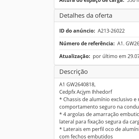
Altura do espaço de carga:
350
Detalhes da oferta
ID do anúncio:
A213-26022
Número de referência:
A1. GW2
Atualização:
por último em 29.0
Descrição
A1 GW2640818,
Cedpfx Acjym Ihhedorf
* Chassis de alumínio exclusivo e
comportamento seguro na cond
* 4 argolas de amarração embutid
lateral para fixação segura da car
* Laterais em perfil oco de alumíni
com fechos embutidos