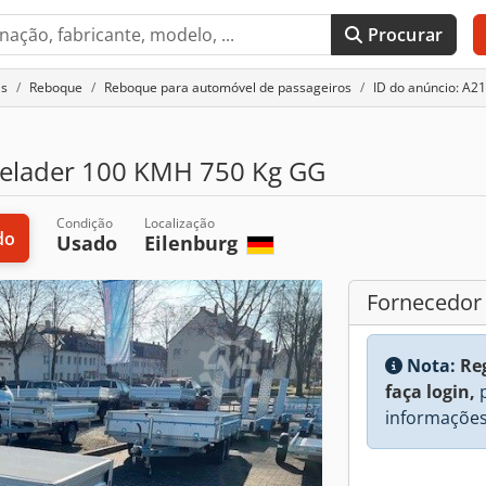
Procurar
is
Reboque
Reboque para automóvel de passageiros
ID do anúncio: A2
ielader 100 KMH 750 Kg GG
Condição
Localização
do
Usado
Eilenburg
Fornecedor
Nota:
Re
faça login,
p
informações