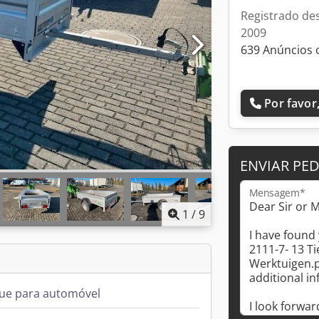
Registrado de
2009
639 Anúncios 
Por favor,
ENVIAR PE
Mensagem*
1
/
9
ue para automóvel