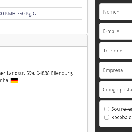
Nome*
100 KMH 750 Kg GG
E-mail*
Telefone
Empresa
r Landstr. 59a, 04838 Eilenburg,
anha
Código postal
Sou reve
Receba o