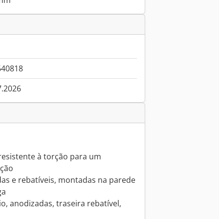
 mm
640818
7.2026
 resistente à torção para um
ução
as e rebatíveis, montadas na parede
ga
o, anodizadas, traseira rebatível,