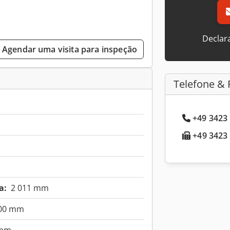
Declar
Agendar uma visita para inspeção
Telefone & 
+49 3423 
+49 3423 
a:
2 011 mm
100 mm