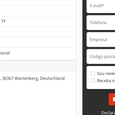
E-mail*
 TF
Telefone
Empresa
ional
Código postal
Sou reve
5, 36367 Wartenberg, Deutschland
Receba o
Declar