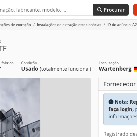
Procurar
lações de extração
Instalações de extração estacionárias
ID do anúncio: A
o
TF
 fabrico
Condição
Localização
7
Usado
Wartenberg
(totalmente funcional)
Fornecedor
Nota:
Re
faça login,
p
informações
Registrado de