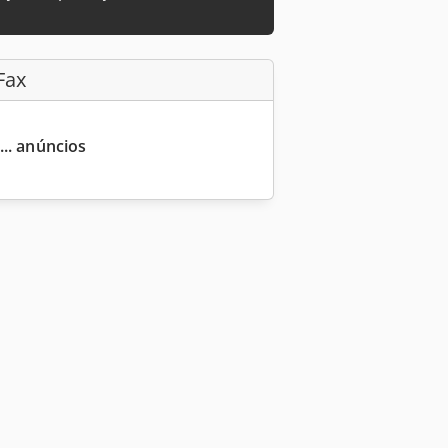
Fax
... anúncios