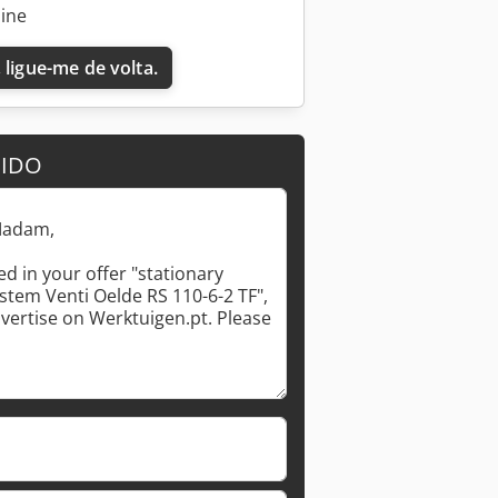
line
 ligue-me de volta.
DIDO