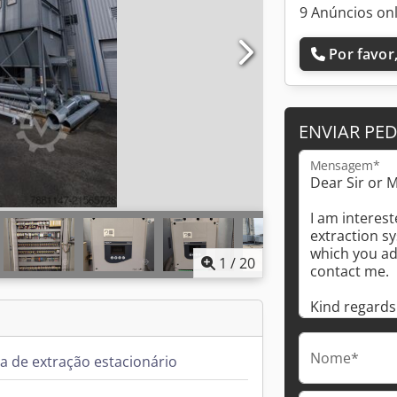
9 Anúncios on
Por favor,
ENVIAR PE
Mensagem*
1
/
20
Nome*
a de extração estacionário