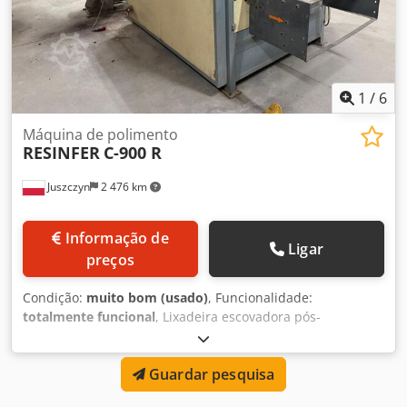
1
/
6
Máquina de polimento
RESINFER
C-900 R
Juszczyn
2 476 km
Informação de
Ligar
preços
Condição:
muito bom (usado)
, Funcionalidade:
totalmente funcional
, Lixadeira escovadora pós-
envernizamento RESINFER C-900 R Dcedpfx Aex Uw Sgji
Tek Largura de trabalho: 900mm Altura de trabalho:
Guardar pesquisa
160mm Número de unidades de lixamento: 4