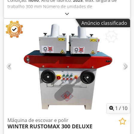
Condição:
novo
, Ano de fabrico:
2025
, Máx. largura de
trabalho 300 mm Número de unidades de
escovação/polimento: 2 peças. Velocidade de avanço 10
m/min. Máx. diâmetro das ferramentas de
Anúncio classificado
escovação/polimento 190 mm Potência do motor por
unidade de escovação/polimento 4,65 kW Máquina de
escovar RUSTOMAX OPTIMAT 400 - Largura de trabalho
300 mm - máx. altura do material 300 mm Dodpfev Ucilsx
Ai Tjck - Comprimento de trabalho 1100 mm - Diâmetro da
escova 190 mm - Velocidade da escova 1500 rpm -
Diâmetro do fuso 40 mm - Quantidade de pincéis: 2 peças.
(metal + náilon) - máx. velocidade da correia de
alimentação + ajuste contínuo de 0 - 10 m/min. - Altura de
trabalho 940 mm + 50 mm - Diâmetro do bico de extração
2 x 120 mm - Potência total 4,65 kW - Voltagem 400V / 50Hz
- Dimensões totais C=1240 mm, L=950 mm, A=1650 mm -
Peso 435 kg
1
/
10
Máquina de escovar e polir
WINTER
RUSTOMAX 300 DELUXE