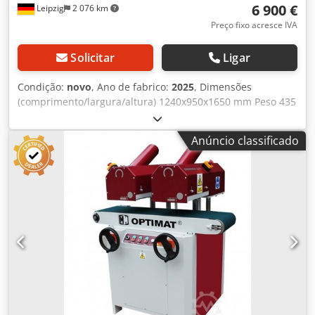
6 900 €
Leipzig
2 076 km
Preço fixo acresce IVA
Solicitar
Ligar
Condição:
novo
, Ano de fabrico:
2025
, Dimensões
(comprimento/largura/altura) 1240x950x1650 mm Peso 435
kg Requisito total de potência 4,65 kW Máquina de escovar
RUSTOMAX 300 DELUXE - Largura de trabalho 300 mm -
Anúncio classificado
Altura de trabalho máx. 300 milímetros - Comprimento de
trabalho 1100 mm - Diâmetro da escova 190 mm -
Velocidade da escova 1500 rpm - Diâmetro do furo da
escova 40 mm - duas unidades de escova incluindo escova
- Velocidade de avanço continuamente ajustável até 10
m/min. - Altura de trabalho 940 mm - Diâmetro do bico de
admissão 2 x 120 mm - Unidades de escovas de potência
motorizada 2 x 2,2 KW - Potência do motor 0,25 KW -
Potência total 4,65 kW Djdpfxjv A Hdce Ai Teck - Voltagem
400 V/ 50 Hz - incluindo 2 pincéis para estruturar madeira
dura e macia - fácil ajuste de altura via volante -
Tensionamento da peça por rolos de pressão