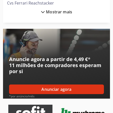
Cvs Ferrari Reachstacker
Mostrar mais
Daikin Ar Condicionado
Demag Grua
Ford Tipper
Gea Decantador
Gea Mixer
Anuncie agora a partir de 4,49 €
*
11 milhões de compradores
esperam
Hp Impressora
por si
Ingersoll Rand Compressor
Leif & Lorentz Máquinas De Escovar
Anunciar agora
Liebherr Grua
*por anúncio/mês
Linde Reachstacker