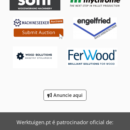
Mitsubishi Ar Condicionado
Mixaco Mixer
Müthing Mulcher
Pfaff Máquina De Costura
Renault Tipper
Siemens Motor Elétrico
Still Empilhadeira
Toyota Empilhadeira
Anuncie aqui
Windmöller & Hölscher Máquinas De Sacos
Zeppelin Silo
Werktuigen.pt é patrocinador oficial de: