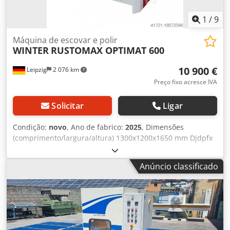
emborrachados - Dimensões totais C= 1240 mm, L= 950
mm, A= 1650 mm - Peso 435 kg
1
/
9
Máquina de escovar e polir
WINTER
RUSTOMAX OPTIMAT 600
10 900 €
Leipzig
2 076 km
Preço fixo acresce IVA
Solicitar
Ligar
Condição:
novo
, Ano de fabrico:
2025
, Dimensões
(comprimento/largura/altura) 1300x1200x1650 mm Djdpfx
Aijv A Hdpe Tsck Peso 440 kg Requisito total de potência 8
kW Máquina de escovar RUSTOMAX OPTIMAT 600 - Largura
Anúncio classificado
de trabalho 600 mm - máx. altura do material 300 mm -
Comprimento de trabalho 1200 mm - Diâmetro da escova
190 mm - Velocidade da escova 1500 rpm - Diâmetro do
fuso 40 mm - Quantidade de pincéis: 2 peças. (metal +
náilon) - máx. velocidade da correia de alimentação +
ajuste contínuo de 0 - 10 m/min. - Altura de trabalho 940