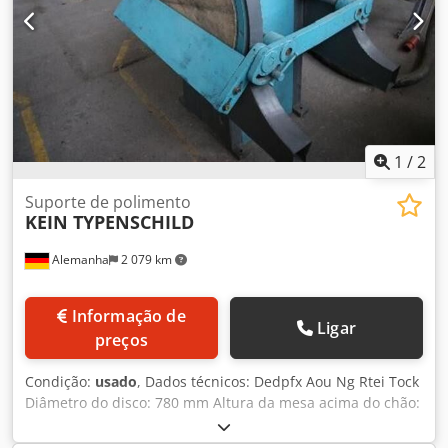
1
/
2
Suporte de polimento
KEIN TYPENSCHILD
Alemanha
2 079 km
Informação de
Ligar
preços
Condição:
usado
, Dados técnicos: Dedpfx Aou Ng Rtei Tock
Diâmetro do disco: 780 mm Altura da mesa acima do chão:
800 mm Tamanho da mesa: 890x190 mm Mesa de lixar:
inclinação: graus inclináveis Potência total necessária: