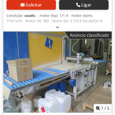
Solicitar
Ligar
Condição:
usado
, - motor (hp): 1/1.9 - motor (rpm):
710/1420 - Motor (V): 380 - Motor (A): 3,7/3,8 Dcsdpfjm R
Ilox Ai Tok
Anúncio classificado
1
/
5