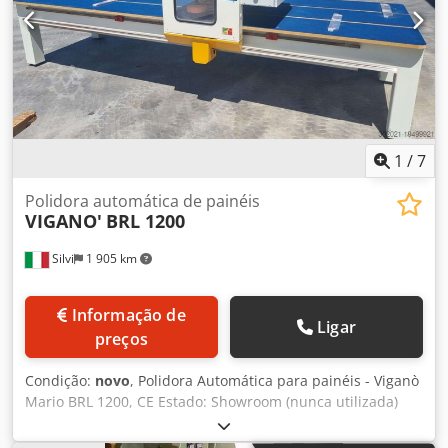
mm + 50 mm - Diâmetro do bico de extração 2 x 120 mm -
Potência total 8,0 kW (2 x 4 KW) - Voltagem 400V / 50Hz -
Dimensões totais C=1300 mm, L=1200 mm, A=1650 mm -
Peso 440 kg
1
/
7
Polidora automática de painéis
VIGANO'
BRL 1200
Silvi
1 905 km
Informação de
Ligar
preços
Condição:
novo
, Polidora Automática para painéis - Viganò
Mario BRL 1200, CE Estado: Showroom (nunca utilizada)
Disponibilidade: Imediata A polidora automática modelo
BRL 1200 é uma máquina moderna e eficiente, projetada