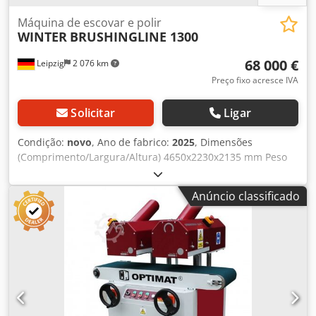
Máquina de escovar e polir
WINTER
BRUSHINGLINE 1300
68 000 €
Leipzig
2 076 km
Preço fixo acresce IVA
Solicitar
Ligar
Condição:
novo
, Ano de fabrico:
2025
, Dimensões
(Comprimento/Largura/Altura) 4650x2230x2135 mm Peso
5800 kg Potência total requerida 19,8 kW Máquina de
escovação BRUSHINGLINE 1300 - Largura útil de trabalho:
Anúncio classificado
1300 mm - Espessura de trabalho: 3-120 mm -
Comprimento mínimo de trabalho: 460 mm - Potência
total: 19,8 kW - Alimentação: 400V / 50Hz - Velocidade de
avance: 3 ~ 17 m/min - Pressão de ar de trabalho: 0,6 MPa
- Consumo de ar comprimido: 0,1 m³/h - Capacidade de
extração recomendada: 15.000 m³/h - Dimensões totais:
4650 × 2230 × 2135 mm Dedpfx Aijvz Epus Tjck - Peso
líquido: 5800 kg Descrição: 1. Unidade de lixamento - Duas