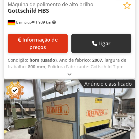
Máquina de polimento de alto brilho
Gottschild
HBS
Barntrup
1 939 km
Informação de
Ligar
preços
Condição:
bom (usado)
, Ano de fabrico:
2007
, largura de
trabalho:
800 mm
, Polidora Fabricante: Gottschild Tipo:
HBS Ano de fabricação: 2007 Djdpfxoxzqrqs Ai Teck
Polidora de alto brilho, anteriormente utilizada para polir
Anúncio classificado
frentes de cozinha e peças de móveis de banheiro Largura
de trabalho: 800 mm 1 cabeça de polimento movendo-se
automaticamente para a direita e para a esquerda Motor
do polidor: 0,7/0,9 kW Área de trabalho detectada por
sensores Correia transportadora largura 820 x
comprimento 1950 mm Correia transportadora avança e
recua Antes e depois do transportador, 1 trilho de roletes
cada, B 820 mm x C 1500 mm Potência de ligação: 2,2 kW /
400 V / 50 Hz Conexão de ar comprimido: 6 bar