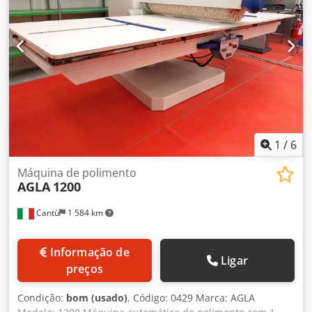
1
/
6
Máquina de polimento
AGLA
1200
Cantù
1 584 km
Informação de
Ligar
preços
Condição:
bom (usado)
, Código: 0429 Marca: AGLA