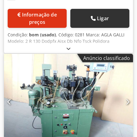
Informação de
Ligar
preços
Condição:
bom (usado)
, Código: 0281 Marca: AGLA GALLI
Modelo: 2 R 130 Dodpfx Aisx Db Nfo Tsck Polidora
automática de 2 rolos para poliéster e verniz – Adequada
para polimento de poliéster ou tintas de poliuretano de
Anúncio classificado
alto brilho, metais, mármore e materiais similares. 2 rolos
inclinados – Graças a esta inclinação, as escovas rotativas,
ao oscilar, garantem um polimento perfeito das superfícies
a serem tratadas. Sistema 'REVERSE', que suaviza o
movimento reverso, mesmo com materiais pesados como
mármore, painéis de madeira, etc. Comprimento dos 2
rolos: 1300 mm Diâmetro do rolo: 300 mm Comprimento
útil de trabalho: 4300 mm Largura útil de trabalho: 1300
mm Altura máxima do painel: 120 mm Motor: 15 hp x 2
Altura da mesa de trabalho: de 950 mm a 1180 mm
Diâmetro da boca de sucção: 200 mm Dimensões totais:
5000 x 2350 x 1750 h mm Peso: 2500 kg