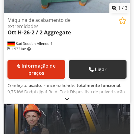
1
/
3
Máquina de acabamento de
extremidades
Ott
H-26-2 / 2 Aggregate
Bad Sooden-Allendorf
1 932 km
Informação de
Ligar
preços
Condição:
usado
, Funcionalidade:
totalmente funcional
,
0,75 kW Dodpfxjigaf Re Ai Tock Dispositivo de pulverização
Estrela do Louvre 150/70/25 mm sisal/couro/ tecido
plástico Estrela de louvre 150/70/25 mm tecido
sisal/plástico Flanges 70 mm reduzidas a 11 mm (2 pcs.)
Metal Painel de controlo superior 4 motores à 0.18 kW para
escovas