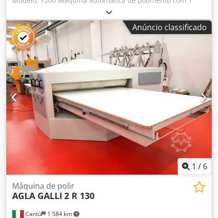
Modelo: 1200 Máquina automática de polimento com 1
rolo para polir tintas de poliéster e poliuretano, madeira,
metais, mármore e materiais similares Especificações
Anúncio classificado
técnicas: Dcsdszh Eacopfx Ai Tek Construção robusta
Dimensões da superfície de trabalho: 3600 x 1260 mm
Largura de trabalho: 1200 mm Altura de trabalho: 300 mm
Diâmetro da escova: 350 mm Motor: 15 Hp Elevação
automática da superfície de trabalho 2 grampos para
peças Dimensões totais: 3600 x 2180 x 1650 mm (A) Peso:
1700 kg
1
/
6
Máquina de polir
AGLA GALLI
2 R 130
Cantù
1 584 km