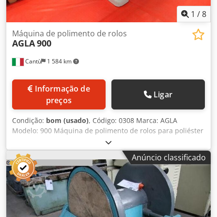
1
/
8
Máquina de polimento de rolos
AGLA
900
Cantù
1 584 km
Informação de
Ligar
preços
Condição:
bom (usado)
, Código: 0308 Marca: AGLA
Modelo: 900 Máquina de polimento de rolos para poliéster
e verniz – Adequada para polimento de alto brilho de
tintas de poliéster ou poliuretano, metais, mármore e
Anúncio classificado
materiais similares. Estrutura robusta Dimensões da mesa
mm 2950 x 850 Largura de trabalho mm 900 Altura de
trabalho mm 700 Diâmetro da escova mm 300 Djdpfxoy Ud
Dps Ai Tjck Motor Hp 10 Elevação automática da mesa
Dimensões totais mm 3100 x 1750 x 1650 h Peso kg 1200