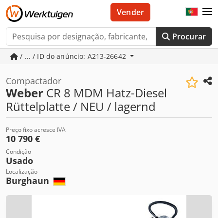
Vender
Procurar
/ ... / ID do anúncio: A213-26642
Compactador
Weber
CR 8 MDM Hatz-Diesel
Rüttelplatte / NEU / lagernd
Preço fixo acresce IVA
10 790 €
Condição
Usado
Localização
Burghaun