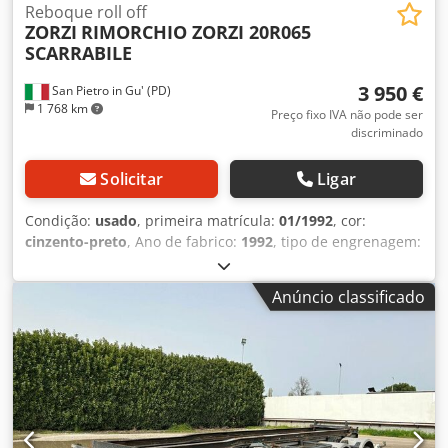
Reboque roll off
ZORZI
RIMORCHIO ZORZI 20R065
SCARRABILE
3 950 €
San Pietro in Gu' (PD)
1 768 km
Preço fixo IVA não pode ser
discriminado
Solicitar
Ligar
Condição:
usado
, primeira matrícula:
01/1992
, cor:
cinzento-preto
, Ano de fabrico:
1992
, tipo de engrenagem:
outro
, MATRÍCULA: PN006432 TÍTULO: SEMIRREBOQUE
ZORZI 20R065, TIPO GANCHO PNEUMÁTICO REF: 26R06
Anúncio classificado
ANO: 1992 EIXOS: 2 DISTÂNCIA ENTRE EIXOS: 5000 mm
COMPRIMENTO: 8,25 m ORIGEM: Itália CAPACIDADE DE
CARGA: 16.160 kg - SEMIRREBOQUE: 20.000 kg (carga total)
TIPO DE EQUIPAMENTO: tipo gancho ADR: não DIMENSÕES
DE CARGA: DE: 5,00 m + 0,20 m ATÉ: 6,30 m + 0,20 m
SUSPENSÃO: pneumática FREIOS: a tambor PNEUS: 265/70
R19,5 ACESSÓRIOS: - Funciona com tubos de óleo do