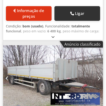
Informação de
Ligar
preços
Condição:
bom (usado)
, Funcionalidade:
totalmente
funcional
, peso em vazio:
6 400 kg
, peso máximo de carga:
30 400 kg
, peso total:
36 800 kg
, configuração de eixo:
3
eixos
, primeira matrícula:
11/1999
, comprimento do
Anúncio classificado
espaço de carga:
13 800 mm
, largura do espaço de carga:
2 550 mm
, altura do espaço de carga:
1 050 mm
,
comprimento total:
13 700 mm
, largura total:
2 550 mm
,
suspensão:
ar
, tamanho do pneu:
445.45 r 19.5
, cor:
prateado
, travão de reboque:
reboque com freio
, Ano de
fabrico:
1999
, Equipamento:
ABS
, semi-reboque
plataforma rebaixada aberto Zorzi usado, ano 1999, 3 eixos
com freio a disco, 1° elevatório e 3° direcional, ABS,
suspensões pneumáticas, 13,80 m de comprimento,
acoplamento do prato máx. 1,05 m, ganchos laterais com
colarinho, ganchos twist para caixas de 20 e 30 pés,
CONCESSIONÁRIA INTERDRIVE SRL-PARMA. Cjdsywhdlepfx
Abborf