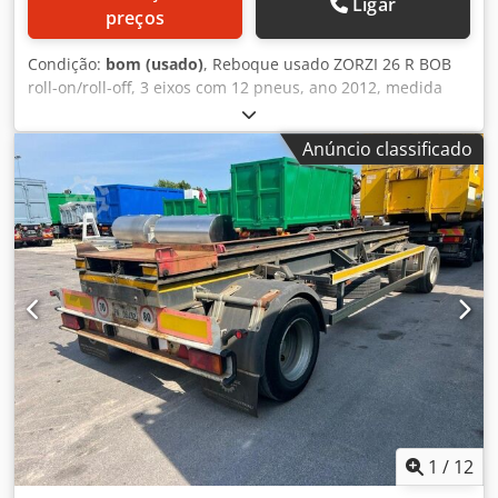
Ligar
preços
Condição:
bom (usado)
, Reboque usado ZORZI 26 R BOB
roll-on/roll-off, 3 eixos com 12 pneus, ano 2012, medida
dos pneus 265/70 R 19.5, pneus com 60% de vida útil, peso
total 26.000 kg, capacidade de carga 21.320 kg, ABS,
Anúncio classificado
suspensão pneumática, eixo tipo ROR, comprimento total
com lança 9.350 mm, em bom estado de conservação.
Crodpfx Abeuizihobjf
1
/
12