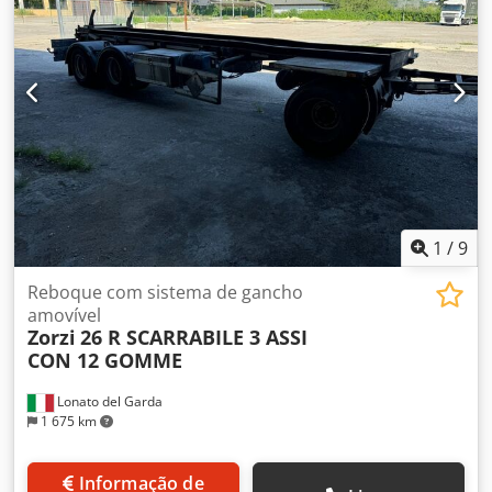
1
/
9
Reboque com sistema de gancho
amovível
Zorzi
26 R SCARRABILE 3 ASSI
CON 12 GOMME
Lonato del Garda
1 675 km
Informação de