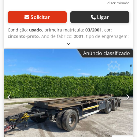
discriminado
caixas, contentores com e sem guindaste "scarrabile".
S.E.&O Dada a quantidade de anúncios e detalhes
inseridos, a Aurora convida a verificar a exatidão dos
Solicitar
Ligar
dados com o pessoal de vendas.
Condição:
usado
, primeira matrícula:
03/2001
, cor:
cinzento-preto
, Ano de fabrico:
2001
, tipo de engrenagem:
outro
, MATRÍCULA: AB93613 TÍTULO: REBOQUE ZORZI
20R070 COM SISTEMA DE DESCARGA LATERAL E
Anúncio classificado
SUSPENSÃO POR MOLAS REF.: 23R29 ANO: 03/2001 EIXOS:
2 DISTÂNCIA ENTRE EIXOS: 4950 COMPRIMENTO MÁXIMO:
8,855 m ORIGEM: Itália CAPACIDADE DE CARGA: 16.550 kg -
REBOQUE: 20.000 kg (carga total) TIPO DE EQUIPAMENTO:
sistema de descarga lateral MODELO DE EQUIPAMENTO:
BTE 7000 ADR: não DIMENSÕES DA CARROCERIA: DE: 5,00
m + 0,20 m ATÉ: 7,00 m + 0,20 m SUSPENSÃO: por molas
FREIOS: a tambor PNEUS: 265/70 R19,5 ACESSÓRIOS: -
unidade de comando eletro-hidráulica - sistema de
bloqueio com 4 grampos externos RECONDICIONADO: não
REVISADO: 12/01/2021 ESTADO DOS PNEUS: 40% - 50% Os
preços apresentados não incluem IVA. Por favor, contacte o
departamento comercial para obter uma comparação