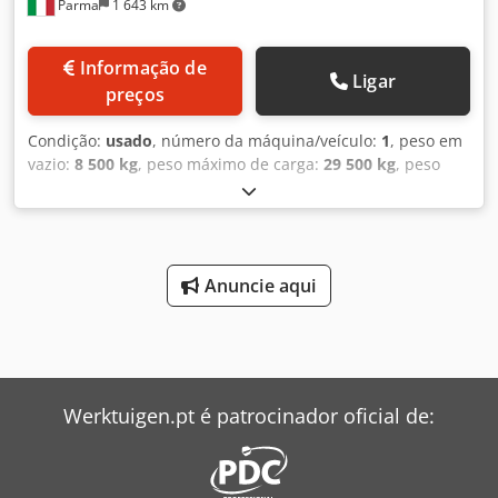
Parma
1 643 km
Informação de
Ligar
preços
Condição:
usado
, número da máquina/veículo:
1
, peso em
vazio:
8 500 kg
, peso máximo de carga:
29 500 kg
, peso
total:
38 000 kg
, configuração de eixo:
3 eixos
, primeira
matrícula:
10/2011
, próxima inspeção (TÜV):
06/2023
,
comprimento do espaço de carga:
10 000 mm
, largura do
espaço de carga:
2 440 mm
, altura do espaço de carga:
1 950 mm
, volume do espaço de carga:
48 m³
, suspensão:
Anuncie aqui
ar
, tamanho do pneu:
385.65 r 22.5
, cor:
azul claro
, Ano de
fabrico:
2011
, Equipamento:
ABS
, Semirreboque Zorzi,
caçamba traseira de 48m³ em aço, 3 eixos com freios a
disco ROR, 1º eixo elevável e 3º direcional, EBS, suspensão
pneumática, porta traseira estanque com abertura tipo
Werktuigen.pt é patrocinador oficial de:
bandeira basculante, ano 2011, passarela frontal,
revisado. Revendedor: INTERDRIVE SRL - PARMA. Crsdpfx
Aslav Rqobbsf