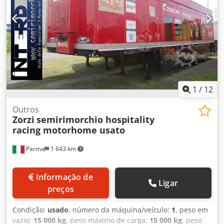
Reboque de caixa aberta usado Zorzi de 2 eixos, com
travões de disco, suspensão pneumática, EBS, laterais em
alumínio de 80 cm de altura, rebatíveis e removíveis,
painel frontal de 160 cm de altura, plataforma de carga
útil de 7,30 m, jantes de liga leve, ano 2013, inspecionado
até 31/03/2026. CONCESSIONÁRIO INTERDRIVE SRL-PARMA.
Cjdpeya U U Iofx Abbsrf
1
/
12
Outros
Zorzi
semirimorchio hospitality
racing motorhome usato
Parma
1 643 km
Informação de
Ligar
preços
Condição:
usado
, número da máquina/veículo:
1
, peso em
vazio:
15 000 kg
, peso máximo de carga:
15 000 kg
, peso