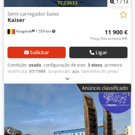
1
/
14
Semi carregador baixo
Kaiser
11 900 €
Hooglede
1 559 km
Preço fixo acresce IVA
Solicitar
Ligar
Condição:
usado
, configuração de eixo:
3 eixos
, primeira
matrícula:
07/1989
, suspensão:
aço
, tamanho do pneu:
235/75 R17.5
, cor:
outro
, Ano de fabrico:
1989
,
Configuração dos eixos Medida dos pneus: 235/75 R17.5
Anúncio classificado
Travões: travões de tambor Suspensão: feixe de molas Eixo
traseiro 1: perfil do pneu esquerdo: 60%; perfil do pneu
direito: 40% Eixo traseiro 2: perfil do pneu esquerdo: 80%;
perfil do pneu direito: 80% Eixo traseiro 3: perfil do pneu
esquerdo: 45%; perfil do pneu direito: 50% Chedpfx
Aezrbphsi Soa Pesos Peso em vazio: 9.400 kg Carga útil:
24.600 kg Peso bruto total: 34.000 kg Condição Danos:
nenhum