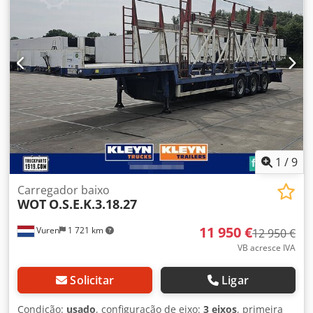
1
/
9
Carregador baixo
WOT
O.S.E.K.3.18.27
11 950 €
Vuren
1 721 km
12 950 €
VB acresce IVA
Solicitar
Ligar
Condição:
usado
, configuração de eixo:
3 eixos
, primeira