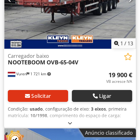
1
/
13
Carregador baixo
NOOTEBOOM
OVB-65-04V
19 900 €
Vuren
1 721 km
VB acresce IVA
Solicitar
Ligar
Condição:
usado
, configuração de eixo:
3 eixos
, primeira
matrícula:
10/1998
, comprimento do espaço de carga:
13 500 mm
, largura do espaço de carga:
2 550 mm
,
comprimento total:
13 800 mm
, largura total:
2 550 mm
,
Anúncio classificado
altura total:
3 000 mm
, suspensão:
hidráulica
, tamanho do