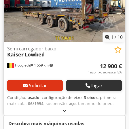
1
/
10
Semi carregador baixo
Kaiser
Lowbed
12 900 €
Hooglede
1 559 km
Preço fixo acresce IVA
Solicitar
Ligar
Condição:
usado
, configuração de eixo:
3 eixos
, primeira
matrícula:
06/1994
, suspensão:
aço
, tamanho do pneu:
9.5r17.5
, cor:
outro
, Ano de fabrico:
1994
, Configuração
dos eixos Medida dos pneus: 9.5r17.5 Travões: travões de
tambor Suspensão: suspensão de feixe de molas Eixo
Descubra mais máquinas usadas
traseiro 1: rodagem dupla; profundidade do piso pneu