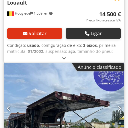
Louault
14 500 €
Hooglede
1 559 km
Preço fixo acresce IVA
Solicitar
Ligar
Condição:
usado
, configuração de eixo:
3 eixos
, primeira
matrícula:
01/2002
, suspensão:
aço
, tamanho do pneu:
235/75 R17.5
, cor:
outro
, Ano de fabrico:
2002
,
Configuração dos eixos Medida dos pneus: 235/75 R17.5
Anúncio classificado
Marca dos eixos: Gigant Travões: travões de tambor
Suspensão: suspensão de lâmina Eixo traseiro 1: duplo;
profundidade do piso do pneu interior esquerdo: 14 mm;
piso do pneu exterior esquerdo: 14 mm; piso do pneu
interior direito: 6 mm; piso do pneu exterior direito: 10 mm
Eixo traseiro 2: duplo; profundidade do piso do pneu
interior esquerdo: 4 mm; piso do pneu exterior esquerdo:
5 mm; piso do pneu interior direito: 7 mm; piso do pneu
exterior direito: 7 mm Eixo traseiro 3: duplo; direcional;
profundidade do piso do pneu interior esquerdo: 14 mm;