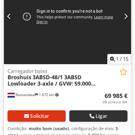
exterior direito: 10 mm Eixo traseiro 2: rodado duplo;
marca dos eixos: SAF; profundidade do piso do pneu
interior esquerdo: 10%; profundidade do piso do pneu
exterior esquerdo: 10%; profundidade do piso do pneu
interior direito: 10%; profundidade do piso do pneu
exterior direito: 10% Peso vazio: 13.670 kg Carga útil:
18.330 kg Peso bruto autorizado: 32.000 kg Danos: nenhum
1
/
15
Carregador baixo
Broshuis
3ABSD-48/1 3ABSD
Lowloader 3-axle / GVW: 59.000...
69 985 €
Roosendaal
1 672 km
VB acresce IVA
Solicitar
Ligar
Condição:
muito bom (usado)
, configuração de eixo:
3
eixos
, carga admissível no eixo (eixo 1):
9 000 kg
, carga