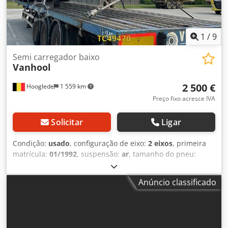
piso do pneu exterior esquerdo: 14 mm; piso do pneu
interior direito: 1 mm; piso do pneu exterior direito: 10 mm
Chodezrbhwjpfx Ai Sea Pesos Peso em vazio: 10.400 kg
Carga útil: 46.600 kg Peso bruto admissível: 57.000 kg
1
/
9
Estado Danos: nenhum
Semi carregador baixo
Vanhool
2 500 €
Hooglede
1 559 km
Preço fixo acresce IVA
Solicitar
Ligar
Condição:
usado
, configuração de eixo:
2 eixos
, primeira
matrícula:
01/1992
, suspensão:
ar
, tamanho do pneu:
265/70 R19.5
, cor:
outro
, Ano de fabrico:
1992
, Medida dos
pneus: 265/70 R19.5 Travões: travões de tambor Chjdpfx
Anúncio classificado
Aozra Sbsi Sea Suspensão: suspensão pneumática Eixo
traseiro 1: rodado duplo; profundidade do piso do pneu
interior esquerdo: 10 mm; profundidade do piso do pneu
interior direito: 86 mm; profundidade do piso do pneu