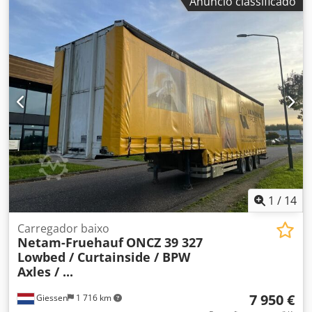
Anúncio classificado
contacte Christian Theißen. Fabricante: Faymonville Tipo:
STN-3UB Ano de fabrico: 2013 Tipo de produto: Usado
Dados: Primeiro registo: 13.02.2013 Número de eixos: 3
Dimensões totais (C x L x A): 13,50 x 2,55 x 4,00 m Peso em
vazio: 10.900 kg Peso bruto total autorizado: 42.000 kg
Características especiais: Semirreboque, plataforma
rebaixada normal, eixo com direção de arrasto, o veículo
só pode ser utilizado atrás de um veículo trator com
ligação de tomada, conforme a norma ISO 7638 (5 ou 7
polos). Localização: 45143 Essen Observação: Disponível
imediatamente Cjdpfx Aijznk Rto Sjha
1
/
14
Carregador baixo
Netam-Fruehauf
ONCZ 39 327
Lowbed / Curtainside / BPW
Axles / ...
7 950 €
Giessen
1 716 km