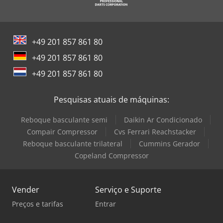
Smv Reachstacker
Still Empilhadeira
+49 201 857 861 80
Toyota Empilhadeira
+49 201 857 861 80
Windmöller & Hölscher Máquinas De Sacos
+49 201 857 861 80
Zeppelin Silo
Pesquisas atuais de máquinas:
Reboque basculante semi
Daikin Ar Condicionado
Compair Compressor
Cvs Ferrari Reachstacker
Reboque basculante trilateral
Cummins Gerador
Copeland Compressor
Vender
Serviço e Suporte
Preços e tarifas
Entrar