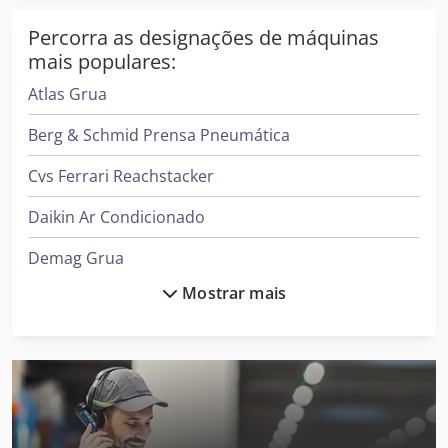
Percorra as designações de máquinas
mais populares:
Atlas Grua
Berg & Schmid Prensa Pneumática
Cvs Ferrari Reachstacker
Daikin Ar Condicionado
Demag Grua
Mostrar mais
Ford Tipper
Gea Decantador
Gea Mixer
Ingersoll Rand Compressor