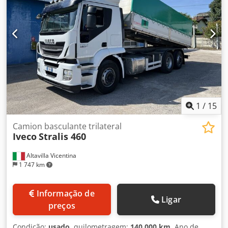
1
/
15
Camion basculante trilateral
Iveco
Stralis 460
Altavilla Vicentina
1 747 km
Informação de
Ligar
preços
Condição:
usado
, quilometragem:
140 000 km
, Ano de