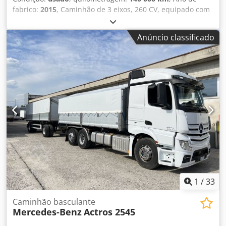
fabrico:
2015
, Caminhão de 3 eixos, 260 CV, equipado com
caçamba basculante trilateral Tabarrini de 6,30x2,55 m
com lona de cobertura/descoberta Zamuner, laterais com
Anúncio classificado
altura de 1,00 m, extensão das laterais de 60 cm,
capacidade de carga útil de 15520 kg, distância entre eixos
de 4200 mm, caixa de câmbio manual ZF, reboque
permitido, certificado ADR, cabine com cama, em
conformidade com a norma Euro 6. Dedpfjzkta Nsx Af Usck
Observação: A descrição do veículo é meramente
indicativa e pode conter erros ou imprecisões. Solicitamos
que entre em contato conosco para confirmar a exatidão
dos dados.
1
/
33
Caminhão basculante
Mercedes-Benz
Actros 2545