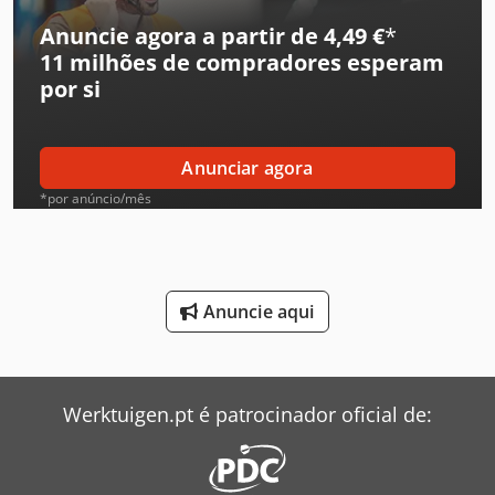
Jungheinrich Empilhadeira
Anuncie agora a partir de 4,49 €
*
11 milhões de compradores
esperam
Kalmar Reachstacker
por si
Komatsu Bulldozer
Leif & Lorentz Máquinas De Escovar
Anunciar agora
Liebherr Grua
*por anúncio/mês
Linde Reachstacker
Mitsubishi Ar Condicionado
Anuncie aqui
Müthing Mulcher
Pfaff Máquina De Costura
Werktuigen.pt é patrocinador oficial de:
Renault Tipper
Sauerburger Mulcher