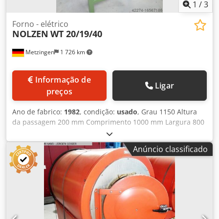
1
/
3
Forno - elétrico
NOLZEN
WT 20/19/40
Metzingen
1 726 km
Informação de
Ligar
preços
Ano de fabrico:
1982
, condição:
usado
, Grau 1150 Altura
da passagem 200 mm Comprimento 1000 mm Largura 800
mm Profundidade 1400 mm Peso da bobina por base 300
kg Diâmetro da base de recozimento mm Dsdst Hw Rwjpfx
Anúncio classificado
Aggock Altura da pilha 0 mm Número - fornos 0
Quantidade - bases 0 Número - tampas de arrefecimento 0
Potência total necessária kW Peso da máquina aprox. t
Espaço necessário aprox. m N O L T E N Forno elétrico de
recozimento e endurecimento Tipo WT 20/19/40 Ano de
fabrico 1982 Peça n.º: 4459 Temperatura máx.: 1.150 C°
Câmara interior aprox. LxAxProfundidade 200 x 200 x 400