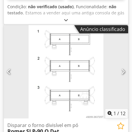
Condição:
não verificado (usado)
, Funcionalidade:
não
testado
, Estamos a vender aqui uma antiga consola de gás
utilizada numa instalação de nitretação por plasma
Eltropuls. Inclui 4 MFCs Bronkhorst e mais eletrónica de
Anúncio classificado
controlo adicional. Estes componentes específicos foram
adquiridos por nós em conjunto com outros
equipamentos, mas não temos necessidade deles. Por
isso, oferecemo-los aqui, sem testes prévios, como
fornecedores de peças sobressalentes para interessados.
Dcjdpfxey Sxtgj Aggek
1
/
12
Disparar o forno divisível em pó
Romer
SLP-90 O D+t