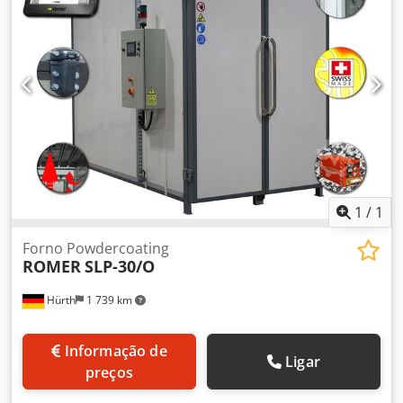
1
/
1
Forno Powdercoating
ROMER
SLP-30/O
Hürth
1 739 km
Informação de
Ligar
preços