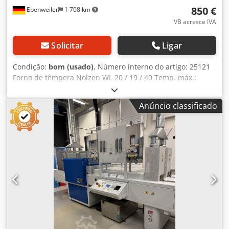
850 €
Ebenweiler
1 708 km
VB acresce IVA
Solicitar
Ligar
Condição:
bom (usado)
, Número interno do artigo: 25121
Forno de têmpera Nolzen WL 20 / 19 / 40 Temp. máx.:
1150°C Dedeyxpdcepfx Aggjck Potência: 8KW Ligação: 380V
Dimensões da câmara interna: L 20 / A 19 / P 40 cm
Anúncio classificado
Dimensões (C x L x A): 60 x 76 x 84 cm Peso: aprox. 200 kg