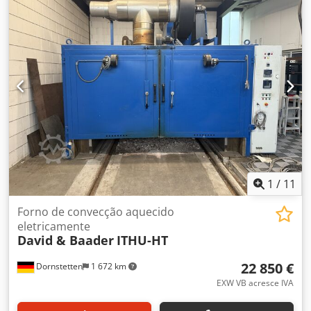
Fabricação 1988 Número do Item 7082 Especificações
Técnicas Temperatura máxima: 1150°C Potência: 18 kW
Tensão de operação: 380 V, 3N~ (alimentação industrial
trifásica, 50 Hz) Consumo de corrente: 27 A Abertura da
porta do forno: 500 × 250 mm Dimensões Gerais Largura:
1200 mm Profundidade: 1800 mm Dcedpozc Ihajfx Aggsk
Altura: 1750 mm
1
/
11
Forno de convecção aquecido
eletricamente
David & Baader
ITHU-HT
22 850 €
Dornstetten
1 672 km
EXW VB acresce IVA