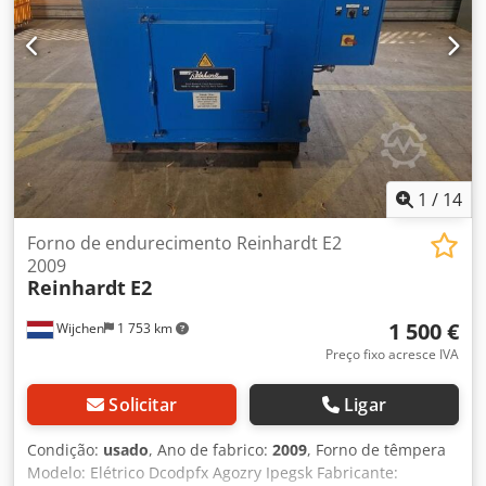
1
/
14
Forno de endurecimento Reinhardt E2
2009
Reinhardt
E2
1 500 €
Wijchen
1 753 km
Preço fixo acresce IVA
Solicitar
Ligar
Condição:
usado
, Ano de fabrico:
2009
, Forno de têmpera
Modelo: Elétrico Dcodpfx Agozry Ipegsk Fabricante: