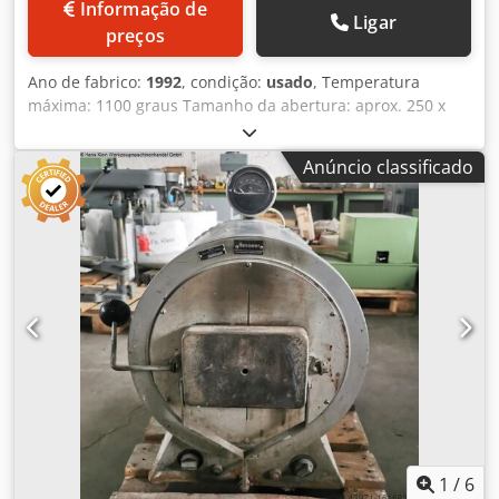
Informação de
Ligar
preços
Ano de fabrico:
1992
, condição:
usado
, Temperatura
máxima: 1100 graus Tamanho da abertura: aprox. 250 x
120 mm Profundidade da câmara: aprox. 290 / 310 mm
Dodpfow Rrf Sox Aggjck Potência de aquecimento: 2,7 kW
Anúncio classificado
Controle: 'Thermocomputer TC 5040'
1
/
6