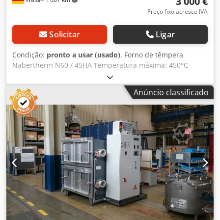
3 000 €
Preço fixo acresce IVA
Solicitar
Ligar
Condição:
pronto a usar (usado)
, Forno de têmpera
Nabertherm N60 / 45HA Temperatura máxima: 450°C
Volume útil: 60 litros Dimensões internas: 350 mm x 500
mm x 350 mm (L x P x A) Descrição utilizada. Teremos todo
Anúncio classificado
o prazer em recebê-lo para uma visita. Podemos organizar
um serviço de transporte a um custo acessível! Emitiremos
uma fatura devidamente preenchida. Para clientes
estrangeiros, também podemos emitir uma fatura sem IVA.
Requisito: um número de identificação fiscal válido.
Reservamo-nos o direito de vender o produto antes da
confirmação da encomenda. Visite a nossa loja e consulte
as nossas outras ofertas. Dcodjzqz Nfjpfx Aggsk Os nomes
das empresas e as marcas registadas indicadas são
propriedade dos respetivos titulares e servem apenas para
identificar e descrever os produtos. É possível que ocorram
desvios nas especificações técnicas, bem como erros na
descrição do artigo, e reservamo-nos o direito a tal.