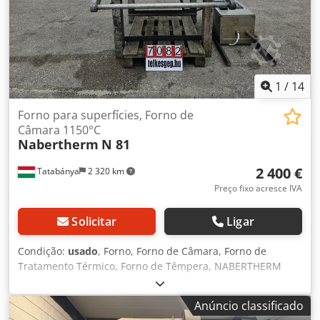
1
/
14
Forno para superfícies, Forno de
Câmara 1150°C
Nabertherm
N 81
2 400 €
Tatabánya
2 320 km
Preço fixo acresce IVA
Solicitar
Ligar
Condição:
usado
, Forno, Forno de Câmara, Forno de
Tratamento Térmico, Forno de Têmpera, NABERTHERM
Forno Industrial de Câmara Profissional – 1150°C, Máquina
Usada Fabricante Nabertherm (Fabricado na Alemanha
Anúncio classificado
Ocidental) Modelo N81 Número de Série 72019 Ano de