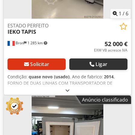
1
/
6
ESTADO PERFEITO
IEKO
TAPIS
52 000 €
Bron
1 285 km
EXW VB acresce IVA
Solicitar
Ligar
Condição:
quase novo (usado)
, Ano de fabrico:
2014
,
FORNO DE DUAS LINHAS COM TRANSPORTADOR DE
CORREIA - MARCA IKEO (Itália), ano 2014 o Dimensões da
"boca": 80*35 o Velocidade da correia: 0,1 a 3 m/min o
Anúncio classificado
Dimensões da câmara de aquecimento: 80*35*1140 Djdpfx
Aoymdzqoggeck o Dimensões da câmara de resfriamento:
80*35*1525 o Temperatura: 1100°C o Correia
transportadora de chapa de aço inoxidável fina o
Atmosfera: Azoto + H2 ou Argônio o Potência: 25 kW Este
forno estará disponível apenas em junho Pode ser visitado