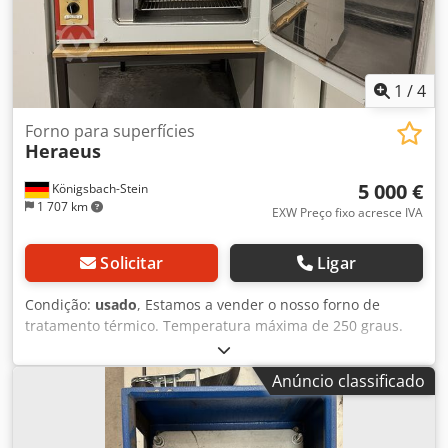
máxima: 1150°C Tensão: 330V 50Hz Potência: 11,4kW; 20A
Áreas de aplicação: Tratamento térmico de metais
Recozimento e têmpera Testes de materiais Aplicações em
cerâmica e laboratório Pesquisa e desenvolvimento
Dcjdpoznvzdjfx Aggsk Dimensões da câmara interna:
1
/
4
Largura: 260 Altura: 180 Profundidade: 500
Forno para superfícies
Heraeus
5 000 €
Königsbach-Stein
1 707 km
EXW Preço fixo acresce IVA
Solicitar
Ligar
Condição:
usado
, Estamos a vender o nosso forno de
tratamento térmico. Temperatura máxima de 250 graus.
Djdpozndtzjfx Aggock O forno funciona perfeitamente e
está a ser vendido devido à mudança de instalações.
Anúncio classificado
Oferecemos apenas a opção de recolha nas nossas
instalações.