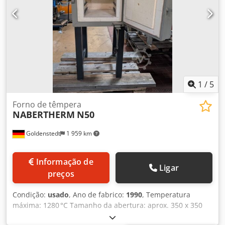
na Suíça.
1
/
5
Forno de têmpera
NABERTHERM
N50
Goldenstedt
1 959 km
Informação de
Ligar
preços
Condição:
usado
, Ano de fabrico:
1990
, Temperatura
máxima: 1280 °C Tamanho da abertura: aprox. 350 x 350
mm Profundidade da câmara: aprox. 400 mm Potência de