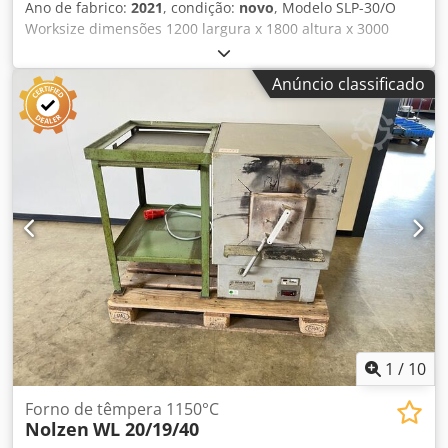
Ano de fabrico:
2021
, condição:
novo
, Modelo SLP-30/O
Worksize dimensões 1200 largura x 1800 altura x 3000
profundidade Dimensões totais 1560 largura x 2410 altura
x 3300 profundidade Fornecimento de energia elétrica
Anúncio classificado
Potência nominal 27kW Tensão 380V Frequência 50-60Hz
Tipo de porta: uma face Anti-Ex Schloss homogeneidade <
± 3,0 ° C se 180 ° C Estabilidade de temperatura < ± 3,0 ° C
Temperatura máx. 230° C Chão de transporte (ferroviário
no chão) Painéis de aquecimento aquecedores trocáveis
telhado Circulação Vertical Ventilador Radial montado no
painel intercambiável Variável do fluxo de ar através de
furos nas paredes Dcodpfx Agebuyrnogsk Desempenho de
ventilação 1500m 3/h Potência do motor 1, 5kW
Capacidade L 6480 Garantia de 12 meses
1
/
10
Forno de têmpera 1150°C
Nolzen
WL 20/19/40