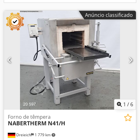
Anúncio classificado
1
/
6
Forno de têmpera
NABERTHERM
N41/H
Dreieich
1 779 km