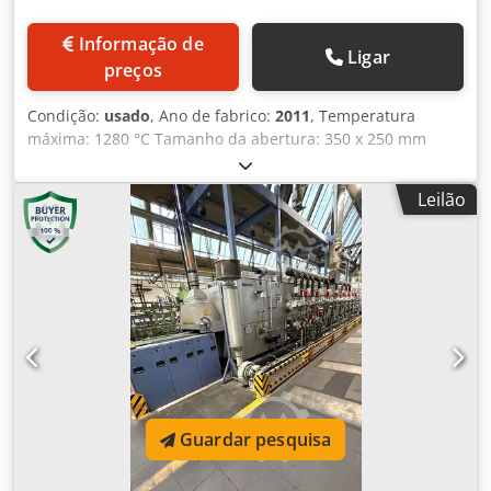
Informação de
Ligar
preços
Condição:
usado
, Ano de fabrico:
2011
, Temperatura
máxima: 1280 °C Tamanho da abertura: 350 x 250 mm
Profundidade da câmara: 500 mm Volume: 41 L Tensão de
operação: 400 V Potência total necessária: 15,0 kW Peso da
Leilão
máquina: aprox. 277 kg Dimensões (CxLxA): aprox. 1,15 x
1,45 x 1,35 m - Nº de fábrica: 219660 - Comando:
NABERTHERM P300 Dcsdsy R Efgopfx Aggsk - Com mesa
giratória de 340 x 550 mm
Guardar pesquisa