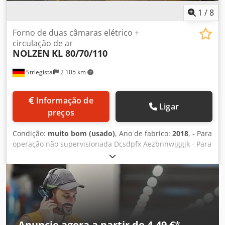
1
/
8
Forno de duas câmaras elétrico +
circulação de ar
NOLZEN
KL 80/70/110
Striegistal
2 105 km
Informação de
Ligar
preços
Condição:
muito bom (usado)
, Ano de fabrico:
2018
, - Para
operação não supervisionada Dcsdpfx Aezbnnwjggjk - Para
temperaturas de 100 °C a 300 °C - Dimensões externas:
1500 x 2773 x 2096 mm (L x A x C) - Dimensões internas
livres por câmara: 800 x 800 x 1100 mm (L x A x C), altura
com viga = 700 mm - Dimensão máxima do lote: 700 x 600 x
1000 mm (L x A x C); peso máx. 500 kg Valores de ligação
por câmara: Circulação = 3,0 kW (1 peça); Aquecimento
elétrico = 30 kW (1 grupo de controle) Precisão de
Anuncie agora a partir de 4,49 €
*