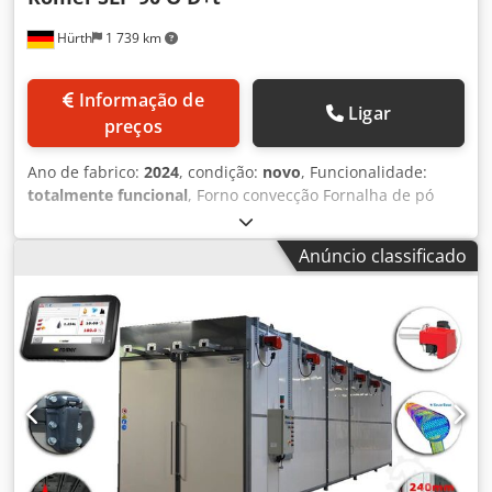
Hürth
1 739 km
Informação de
Ligar
preços
Ano de fabrico:
2024
, condição:
novo
, Funcionalidade:
totalmente funcional
, Forno convecção Fornalha de pó
novo SLS - 90 / O * D + t Forno de trânsito divisível
Memorizei 1400 largura x 2000 altura x 6500 profundidade
Anúncio classificado
Dimensões 1920 largura x 2810 altura x 6800 profundidade
Fornecimento de energia elétrica Potência de 90 kW
Tensão 380V Frequência 50-60 Hz Tipo de porta: 2 portas
de ambos os lados - forno de passagem Anti-ex castelo
Tempo de aquecimento de 15-30 minutos (180 ° C)
Homogeneidade < ± 3 ° C, se 180 ° C Max < ± 3 ° C
Temperatura de 230 ° C máx. Transporte: selecionável
Ventilador de circulação de ar Painéis de aquecimento
aquecedores telhado removível Circulação vertical
Ventilador montado radialmente em painéis removíveis