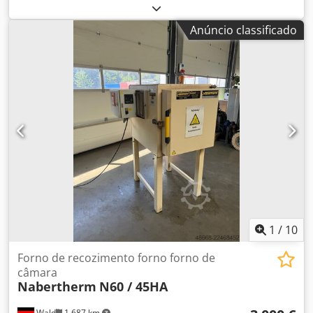
Reinhardt Tipo: E2 Ano de fabricação: 2009 Temperatura
de trabalho: 50-300 graus Volume da câmara: 0,21 m³
Anúncio classificado
Dimensões da abertura: 650x650 mm Tensão: 3x400V
Motor: 0,55 kW - Ano de fabricação: 2009 - Documentação
disponível: Não - Certificado CE: Não - Potência [kW]: 0,6 -
Comprimento da câmara [mm]: 650 - Largura da câmara
[mm]: 650 - Temperatura máxima [°C]: 300 Informações
financeiras IVA: O preço indicado não inclui o IVA.
IVA/Regime de diferenciação: O IVA é dedutível para
empresas. Entrega e aceitação de equipamentos usados
sempre possível para todos os produtos da área industrial.
Lukas van Rossum
1
/
10
Forno de recozimento forno forno de
câmara
Nabertherm
N60 / 45HA
Wald
1 687 km