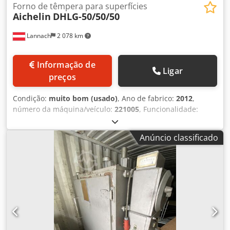
Forno de têmpera para superfícies
Aichelin
DHLG-50/50/50
Lannach
2 078 km
Informação de
Ligar
preços
Condição:
muito bom (usado)
, Ano de fabrico:
2012
,
número da máquina/veículo:
221005
, Funcionalidade:
totalmente funcional
, Dados técnicos – Forno de
passagem AICHELIN Fabricante: AICHELIN Tipo: DHLG-
Anúncio classificado
50/50/50 Tipo de instalação: Forno contínuo de passagem
aquecido a gás (Pusher Type Furnace) Ano de fabrico: 2012
(instalação) Comando: Siemens S7-400 N.º da máquina:
221005 Dados elétricos Potência instalada: 261 kW
Corrente nominal: 383 A Tensão de rede: 400 V / 50 Hz
Dados do forno Aquecimento: Gás natural Temperatura
máxima do forno: 500 °C Operação com atmosfera
protetora possível Funcionamento contínuo com sistema
de empurrador (Pusher-System) Dados da carga Dcjdpfx