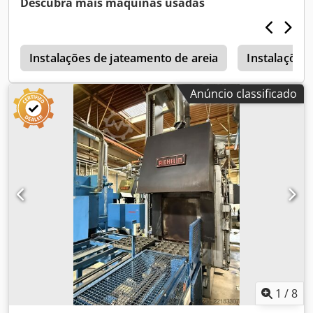
Descubra mais máquinas usadas
de fabrico aprox. 1985 Peça n.º: 8500 399 Temperatura
máxima: 650 C° Câmara: Ø 250 x 450 mm de profundidade
(36,2 litros de capacidade) Dsdpst Hw Tfofx Aggock
Exterior: 920 x 700 1.400 mm de altura, montado numa
Instalações de jateamento de areia
Instalações 
estrutura de base Carga ligada: 8 kW / 400 V / 14 A Peso:
160 kg - com ar recirculado e ar fresco, porta articulada
Anúncio classificado
com fecho de pressão - Controlador eletrónico de 2 pontos
com aquecimento e desligamento automáticos - 2
prateleiras, revestimento interior em aço especial
1
/
8