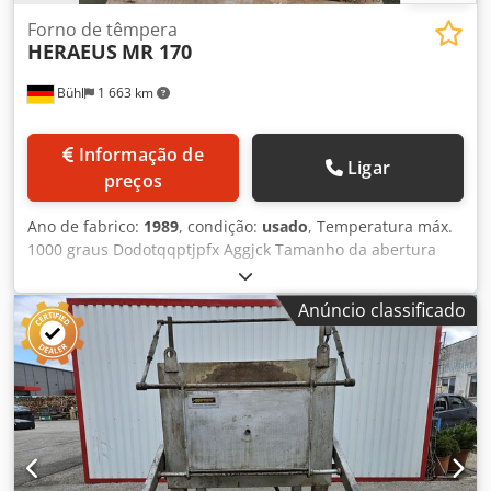
Forno de têmpera
HERAEUS
MR 170
Bühl
1 663 km
Informação de
Ligar
preços
Ano de fabrico:
1989
, condição:
usado
, Temperatura máx.
1000 graus Dodotqqptjpfx Aggjck Tamanho da abertura
170 x 90 mm Profundidade da câmara 280 mm Potência
total necessária 3 kW Peso da máquina aprox. 80 kg
Anúncio classificado
Dimensões C x L x A 0,7 x 0,55 x 0,72 m