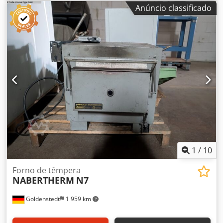
aquecimento: 3,3 kW Dimensões totais: 830 x 700 x 600
Anúncio classificado
mm Peso da máquina: aprox. 120 kg Comando: "Program
Controller S8" Neste forno foi exclusivamente queimada
cerâmica. Dsdpfozcq Dksx Aggjck O forno possui um
consumo de energia muito baixo. Suporte não incluído no
preço.
1
/
10
Forno de têmpera
NABERTHERM
N7
Goldenstedt
1 959 km