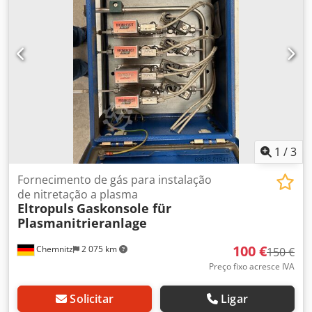
1
/
3
Fornecimento de gás para instalação
de nitretação a plasma
Eltropuls
Gaskonsole für
Plasmanitrieranlage
100 €
Chemnitz
2 075 km
150 €
Preço fixo acresce IVA
Solicitar
Ligar