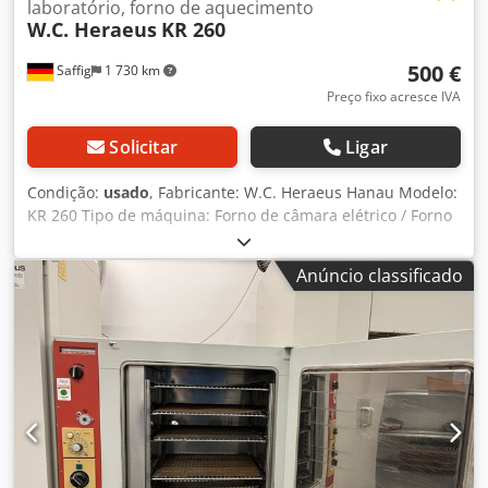
laboratório, forno de aquecimento
W.C. Heraeus
KR 260
500 €
Saffig
1 730 km
Preço fixo acresce IVA
Solicitar
Ligar
Condição:
usado
, Fabricante: W.C. Heraeus Hanau Modelo:
KR 260 Tipo de máquina: Forno de câmara elétrico / Forno
de laboratório / Forno de tratamento térmico À venda, um
forno industrial de alta qualidade do renomado fabricante
Anúncio classificado
W.C. Heraeus Hanau, modelo KR 260. O forno é ideal para
processos de tratamento térmico, recozimento, testes de
materiais, aplicações de laboratório, bem como tarefas de
pesquisa e desenvolvimento. Características: Construção
robusta para uso industrial Forno de câmara com
aquecimento elétrico Distribuição uniforme da
temperatura Controlo de temperatura para processos
precisos Ideal para laboratórios, oficinas, indústria e
pesquisa Fabricação de alta qualidade alemã Temperatura