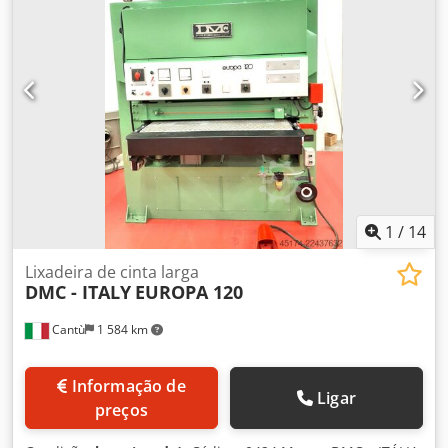
1
/
14
Lixadeira de cinta larga
DMC - ITALY
EUROPA 120
Cantù
1 584 km
Informação de
Ligar
preços