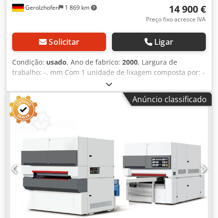
14 900 €
Gerolzhofen
1 869 km
Preço fixo acresce IVA
Solicitar
Ligar
Condição:
usado
, Ano de fabrico:
2000
, Largura de
trabalho: -. mm Com 1 unidade de lixagem composta por: -
Unidade combinada com sapata eletrônica para lixamento
de verniz - Lixamento de verniz - Escova para pó - Mesa de
Anúncio classificado
rolos na entrada 270 mm - Controle programável
eletrônico para 50 programas Máquina revisada com
tapete de avanço novo de fábrica Válvulas e regulador de
pressão do filtro renovados Máquina completamente
ajustada Teste de lixamento Usada Marca Bütfering
Modelo Classic 111 C Ano de fabricação 2000 Nº de série
63608 Largura de trabalho 1100 mm Altura de passagem
160 mm Certificação CE testada GS para pó de madeira
Dimensões da cinta 1120 mm x 1900 mm Velocidade de
avanço 4 + 8 m/min 1 unidade combinada 3,7/7,5+15 kW, 3
velocidades de cinta com ajuste automático via controle
Rolo de aço diâmetro 130 mm Velocidade da cinta aprox.