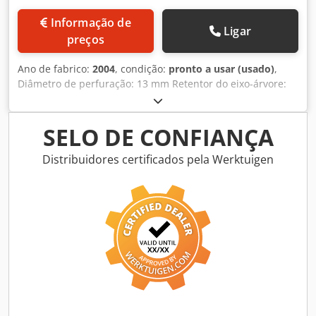
Informação de
Ligar
preços
Ano de fabrico:
2004
, condição:
pronto a usar (usado)
,
Diâmetro de perfuração: 13 mm Retentor do eixo-árvore:
B-16 Interruptor de velocidade para esquerda e direita: 0-
840 RPM Dsdpfjd D Th Hsx Aileck Consumo de energia: 450
W para corrente alternada: 230 V
SELO DE CONFIANÇA
Distribuidores certificados pela Werktuigen