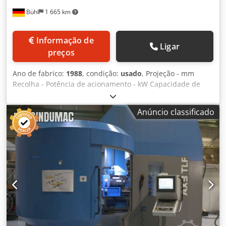
Bühl
1 665 km
Informação de
Ligar
preços
Ano de fabrico:
1988
, condição:
usado
, Projeção - mm
Recolha - Potência de acionamento - kW Capacidade de
perfuração por fuso máx. 23 mm Distância do fuso máx.
400 mm Velocidade contínua máx. 1200 rpm
Anúncio classificado
Dodpfxetqqkxs Aileck Potência total necessária kW Peso da
máquina aprox. t Espaço necessário aprox. m