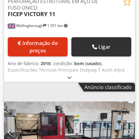
PERFURAÇÃO ESTRUTURAL EM AÇO DE
FUSO ÚNICO
FICEP
VICTORY 11
Wellingborough
1 551 km
Informação de
Ligar
preços
Ano de fabrico:
2010
, condição:
bom (usado)
,
Especificações Técnicas Principais Dsdpoig T Axsfx Ailjck
Perfis a serem processados -Max. volume de secção
mm1100 x 1100 -Comprimentomax. da barra metros12
Anúncio classificado
Capacidade de Perfuração -Drill headsno.1 -Pinos por
cabeça de perfuração verticalno.1 -Diâmetro de
furaçãomax. mm31.75 -Diâmetro de furação (com avanço
reduzido)máx. mm40 -Potência por cabeça (a.c.)kW5,5 -
Programa de velocidade de rotação controlada do fuso
com variação contínua RPM 180 - 1000 Outras
Especificações -X velocidade de posicionamento do eixo
(portal)mt/min.20 -Y velocidade de posicionamento do eixo