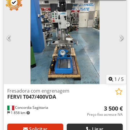
comprimento efetivo de 12 metros Hardware e software
(inclui o controlo da máquina VACON 110) Dodpfxeq Hgg
Uo Ailsck Dispositivos de segurança (para-choques de
segurança) Ano de construção 2007
1
/
5
Fresadora com engrenagem
FERVI
T047/400VDA
3 500 €
Concordia Sagittaria
1 858 km
Preço fixo acresce IVA
Solicitar
Ligar