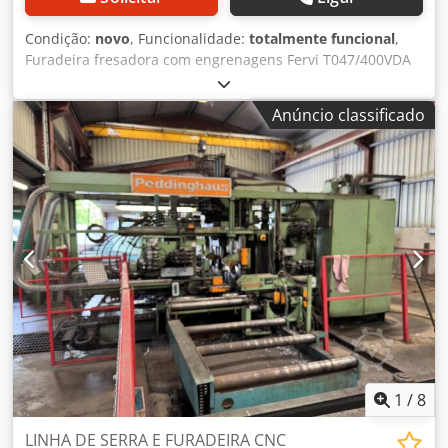
Condição:
novo
, Funcionalidade:
totalmente funcional
,
Furadeira fresadora com engrenagens Fervi T047/400VDA
com roscagem, 400V 1,5kW FABRICAÇÃO NOVA –
CERTIFICAÇÃO “CE” Preço promocional – disponibilidade
Anúncio classificado
única, sujeito a venda prévia. A máquina pode ser
utilizada para: - Fresagem Dcjdeg Npiwspfx Ailek - Furação
- Rosqueamento Especificações técnicas: - Capacidade de
furação em ferro fundido (com pré-furo): ø 40 mm -
Capacidade máxima de furação em aço (com pré-furo): ø
32 mm - Capacidade de fresagem com fresa de pastilhas: ø
80 mm - Capacidade de fresagem: ø 25 mm - Capacidade
de rosqueamento: ø 22 mm - Cone porta-ferramenta: CM 4
- Curso do mandril: 130 mm - Canote: ø 76 mm - Coluna: ø
115 mm - Inclinação da cabeça: ± 60° - Velocidade do eixo:
(12) 75 a 3200 rpm - Motor trifásico: 400V 50Hz, 1,1–1,5 kW
- Dimensões da mesa: 585 x 190 mm - Ranhura: 12 mm -
Dimensões da base: 648 x 412 mm - Dimensões totais: 740
x 790 x 1960h mm - Peso: 390 kg
1
/
8
LINHA DE SERRA E FURADEIRA CNC