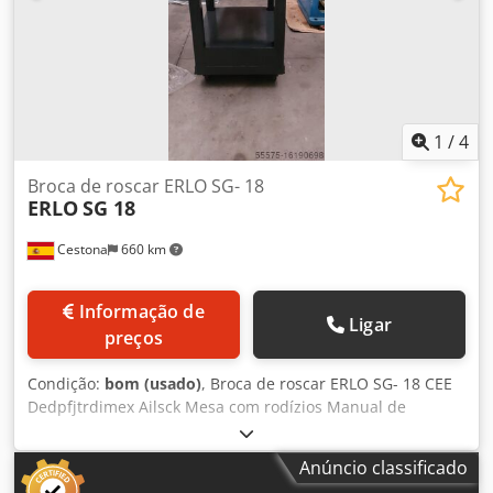
1
/
4
Broca de roscar ERLO SG- 18
ERLO
SG 18
Cestona
660 km
Informação de
Ligar
preços
Condição:
bom (usado)
, Broca de roscar ERLO SG- 18 CEE
Dedpfjtrdimex Ailsck Mesa com rodízios Manual de
instruções
Anúncio classificado