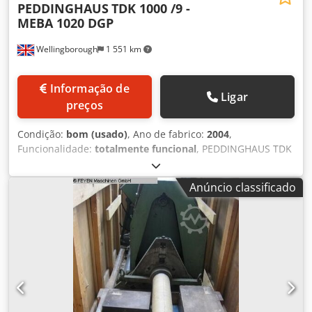
PEDDINGHAUS
TDK 1000 /9 -
MEBA 1020 DGP
Wellingborough
1 551 km
Informação de
Ligar
preços
Condição:
bom (usado)
, Ano de fabrico:
2004
,
Funcionalidade:
totalmente funcional
, PEDDINGHAUS TDK
1000/9 FURADORA 9 fusos Perfil máximo: 1000 x 420 mm
MEBA 1020 DGP SERRA Diâmetro de corte: 510 mm
Anúncio classificado
Capacidade a 90 graus: redondo: 510 mm Capacidade a 90
graus: plano: 1020 x 510 mm Capacidade a 60 graus:
redondo: 500 (400) mm Capacidade a 60 graus: plano: 500
(400) x 510 mm Capacidade a 45 graus: redondo: 510 mm
Dcodpfx Aiezc I Iyjlsk Capacidade a 45 graus: plano: 750
(670) x 510 mm