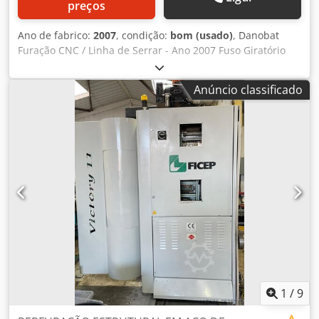
preços
Ano de fabrico:
2007
, condição:
bom (usado)
, Danobat
Furação CNC / Linha de Serrar - Ano 2007 Fuso Giratório
Único. Djdpfxoig T Ame Ailsck Rolos de alimentação de 18
metros. Rolos de alimentação externa de 12 metros.
Anúncio classificado
Pincher unidade de alimentação. Transferências Cruzadas
de Alimentação. Transferências Cruzadas de Alimentação.
750mm de capacidade. Capacidade de serrar: Capacidade
de corte redondo (sem mandíbulas verticais, ângulo 0
graus) 520 mm. Capacidade de corte rectangular (sem
mandíbula vertical, ângulo 0 graus) 700mm X 500 mm.
Capacidade máxima com mordentes verticais 700 X 500
mm. Capacidade de corte redondo com 45 graus de volta,
450 mm. Capacidade de corte rectangular com 45 graus de
viragem, 450 X 500 mm.
1
/
9