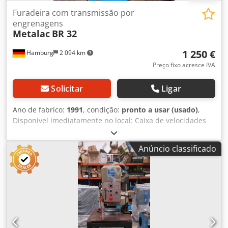
Furadeira com transmissão por
engrenagens
Metalac
BR 32
1 250 €
Hamburg
2 094 km
Preço fixo acresce IVA
Solicitar
Ligar
Ano de fabrico:
1991
, condição:
pronto a usar (usado)
,
Disponível imediatamente no local: Caixa de velocidades
para furadeira Metalac Modelo BR 32 Dcodjzr D Hvjpfx
Ailsk Ano de fabricação: 1991 Cone de fixação: MK 3
Anúncio classificado
Capacidade de perfuração: 32 mm em aço, 40 mm em
ferro fundido Avanço automático Mesa: 600 x 470 mm
Curso de perfuração: 180 mm Braço: 280 mm 2 morsas
Sistema de refrigeração Peso: 750 kg Preço: 1.250 euros +
IVA, disponível no local.