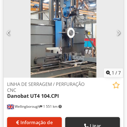
1
/
7
LINHA DE SERRAGEM / PERFURAÇÃO
CNC
Danobat
UT4 104.CPI
Wellingborough
1 551 km
Informação de
Ligar