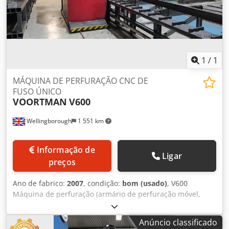
(cabeça de perfuração)mt/min.4
1
/
1
MÁQUINA DE PERFURAÇÃO CNC DE
FUSO ÚNICO
VOORTMAN
V600
Wellingborough
1 551 km
Informação de
Ligar
preços
Ano de fabrico:
2007
, condição:
bom (usado)
, V600
Máquina de perfuração (armário de perfuração móvel,
executado com 1 unidade de perfuração horizontal e
trocador automático de ferramentas) Mesa de perfuração
Anúncio classificado
com calha de alimentação de 15 metros de comprimento,