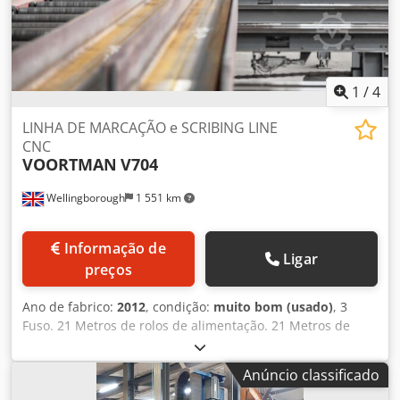
Espessura máxima que pode ser perfurada 50mm.
Comprimento máximo (alimentação) 12000mm.
1
/
4
LINHA DE MARCAÇÃO e SCRIBING LINE
CNC
VOORTMAN
V704
Wellingborough
1 551 km
Informação de
Ligar
preços
Ano de fabrico:
2012
, condição:
muito bom (usado)
, 3
Fuso. 21 Metros de rolos de alimentação. 21 Metros de
rolos de alimentação externa. Secções de 1,25 metros.
Medição da alimentação dos rolos. Dcjdpfsh Rrxpjx Ailek
Anúncio classificado
Transferências cruzadas.