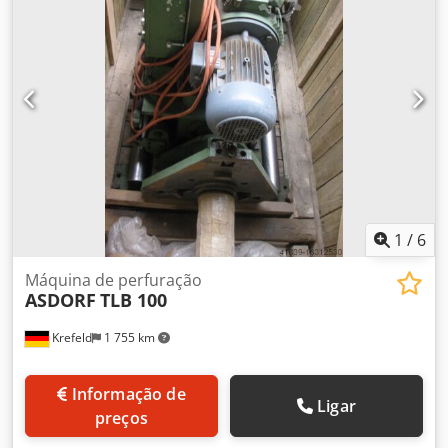
Espaço necessário aprox. 2,0 x 1,2 x 1,3 m Máquina de
perfuração transportável, completamente pronta a ser
ligada, Acionamento do fuso de perfuração através de
redutor planetário LENZE, Acionamento do avanço com
motor LENZE DC, potência 160 watts, rotação no sentido
horário e anti-horário, com porta-ferramentas para Ø 420
e 620 mm, Suporte para ferramenta de faceamento LENZ
LPAS 3, vários aços de torneamento,
1
/
6
Máquina de perfuração
ASDORF
TLB 100
Krefeld
1 755 km
Informação de
Ligar
preços