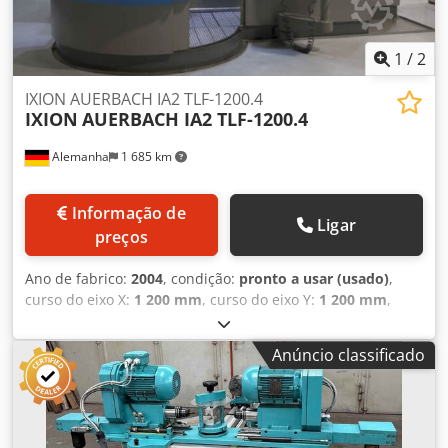
1
/
2
IXION AUERBACH IA2 TLF-1200.4
IXION
AUERBACH IA2 TLF-1200.4
Alemanha
1 685 km
Informação de
Ligar
preços
Ano de fabrico:
2004
, condição:
pronto a usar (usado)
,
curso do eixo X:
1 200 mm
, curso do eixo Y:
1 200 mm
,
curso do eixo Z:
700 mm
, fabricante de controladores:
HEIDENHAIN
, modelo de controlador:
430M
, largura total:
Anúncio classificado
5 350 mm
, altura total:
4 020 mm
, potência do motor do
fuso:
18 500 W
, comprimento do produto (máx.):
5 150
mm
, velocidade do fuso (máx.):
6 000 rpm
, peso da
ferramenta:
3 500 g
, número de eixos:
6
, Esta máquina de
perfuração de 6 eixos IXION AUERBACH IA2 TLF-1200.4 foi