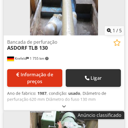
1
/
5
Bancada de perfuração
ASDORF
TLB 130
Krefeld
1 755 km
Informação de
Ligar
preços
Ano de fabrico:
1987
, condição:
usado
, Diâmetro de
perfuração 620 mm Diâmetro do fuso 130 mm
Profundidade de perfuração 320 mm Dcedpfjt I D Swex
Ailjk Avanço contínuo 0 - 12 mm/min Velocidade 10 - 70
Anúncio classificado
rpm Alimentação eléctrica 380 V / 50 Hz Potência total
necessária 4 kW Peso da máquina aprox. 1,6 toneladas