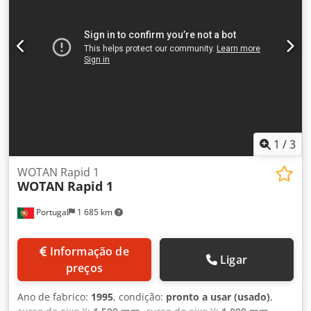
1
/
3
WOTAN Rapid 1
WOTAN
Rapid 1
Portugal
1 685 km
Informação de
Ligar
preços
Ano de fabrico:
1995
, condição:
pronto a usar (usado)
,