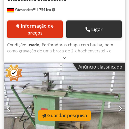
Wiesbaden
1 754 km
Informação de
Ligar
preços
Condição:
usado
, Perforadoras chapa com bucha, bem
como gravação de uma broca de 2 x hoehenverstell- e
deslizamento horizontal. Composto por: Dcsdjc U U Udjpfx
Ailek Três-maxila Chuck AROWA, 250 mm Ø, horizontal a
Anúncio classificado
escala 380°, bem como indexação e fixação. Base levou à
gravação de uma broca em 2 colunas e com eixo de versão
reguláveis em altura. fora na horizontal avião gravação de
120 mm ajustável com escala. Cuidados básicos para
arredondar o ajuste de altura da coluna na coluna com
aperto. Esta turnê atualmente com rack e alavanca para a
alimentação do bocado de broca curso 100 mm. Espaço
sobre tudo: 600 x 400 x 850 mm de altura Peso:
Guardar pesquisa