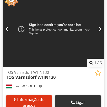
1
/
6
TOS Varnsdorf WHN130
TOS Varnsdorf
WHN130
Hungria
1 685 km
Informação de
Ligar
preços