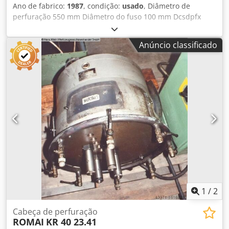
Ano de fabrico:
1987
, condição:
usado
, Diâmetro de
perfuração 550 mm Diâmetro do fuso 100 mm Dcsdpfx
Aistv Ihweljk Profundidade de perfuração 320 mm
Velocidade 10 70 rpm Avanço infinitamente variável 0 - 12
Anúncio classificado
mm/min Alimentação eléctrica 380 V / 50 Hz Potência total
necessária 3 kW Peso da máquina aprox. 1,35 toneladas
Espaço necessário aprox. 1,0 x 2,5 x 1,0 m Máquina de
perfuração transportável, completamente pronta a ser
ligada, Acionamento do fuso de perfuração através de
redutor planetário LENZE, Acionamento do avanço com
motor LENZE DC, potência 100 watts, rotação no sentido
horário e anti-horário, com porta-ferramentas para Ø 420
e Ø 550 mm, Porta-ferramentas para ferramenta de facear,
fabricado pela LENZ LPAS 3, várias ferramentas de
torneamento,
1
/
2
Cabeça de perfuração
ROMAI
KR 40 23.41