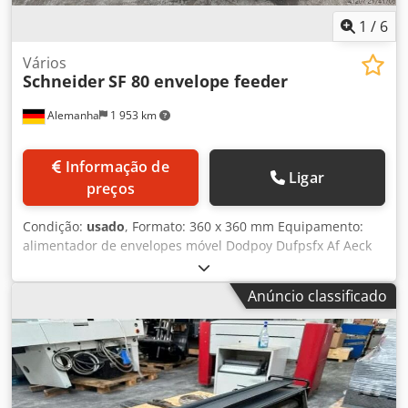
1
/
6
Vários
Schneider
SF 80 envelope feeder
Alemanha
1 953 km
Informação de
Ligar
preços
Condição:
usado
, Formato: 360 x 360 mm Equipamento:
alimentador de envelopes móvel Dodpoy Dufpsfx Af Aeck
formato de 100 x 100 mm até 360 x 360 mm velocidade de
15.000 unidades por hora sensor controlado para ajuste
Anúncio classificado
automático da velocidade