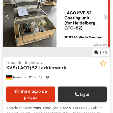
1
/
9
Unidade de pintura
KVE (LACO)
52 Lackierwerk
Neuhausen
1 707 km
Informação de
Ligar
preços
Ano de fabrico:
1989
, condição:
usado
, LACO 52 – Cabine