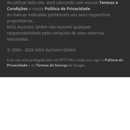
Ao utilizar este site, você concorda com nossos
Termos e
Condições
e nossa
Política de Privacidade
.
As marcas indicadas pertencem aos seus respectivos
proprietários.
MSG Auctions GmbH não assume qualquer
responsabilidade pelo conteúdo de sites externos
vinculados.
© 2000 - 2026 MSG Auctions GmbH
Este site está protegido pelo reCAPTCHA e estão em vigor a
Política de
Privacidade
e os
Termos de Serviço
da Google.