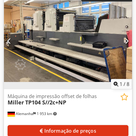
231mm, comprimento mínimo da chapa: 300mm,
comprimento máximo da chapa: 1100mm, espessura das
chapas: 0,15mm-0,3mm. Dimensões da máquina (C/L/A):
aprox. 1400mm/700mm/1100mm, peso: aprox. 130kg. A
máquina foi limpa, desmontada e está armazenada em
local seco. Documentação disponível. Visita local possível.
Dcjdpfxey Hk Tuo Af Aek
1
/
8
Máquina de impressão offset de folhas
Miller
TP104 S//2c+NP
Alemanha
1 953 km
Informação de preços