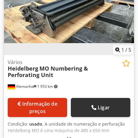
1
/
5
Vários
Heidelberg
MO Numbering &
Perforating Unit
Alemanha
1 953 km
Informação de
Ligar
preços
Condição:
usado
, A unidade de numeração e perfuração
Heidelberg MO é uma máquina de 480 x 650 mm
atualmente localizada na Alemanha. É equipado com 1