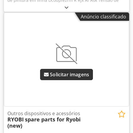
de pintura em linha Dcodpfezrm R Rjx Af Ask Tensão de
alimentação: 220 V Peso: 84 kg Capacidade do depósito de
tinta: 3,5 litros
Anúncio classificado
Solicitar imagens
Outros dispositivos e acessórios
RYOBI
spare parts for Ryobi
(new)