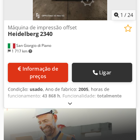
1
/
24
Máquina de impressão offset
Heidelberg
2340
San Giorgio di Piano
1 717 km
Informação de
Ligar
preços
Condição:
usado
, Ano de fabrico:
2005
, horas de
funcionamento:
43 868 h
, Funcionalidade:
totalmente
funcional
, número da máquina/veículo:
054111169
, VENDO
CTP HEIDELBERG USADO, TOTALMENTE FUNCIONAL HORAS
DE TRABALHO: 43.868 Dcodpfxjy Sywas Af Aok HORAS DE
TRABALHO ATUAIS: 14.781 HORAS DE EXPOSIÇÃO: 9.728
CHAPAS PRODUZIDAS: 164.041