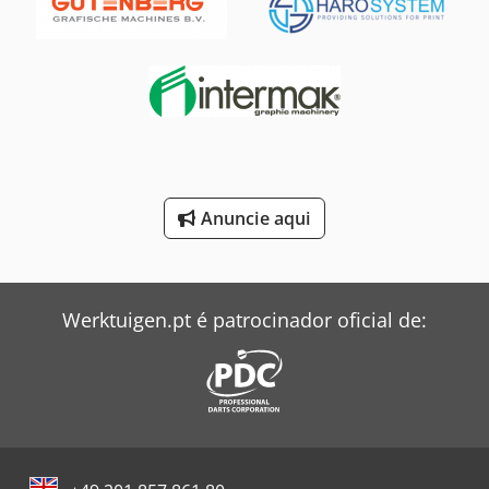
Mitsubishi Ar Condicionado
Pfaff Máquina De Costura
Renault Tipper
Siemens Motor Elétrico
Still Empilhadeira
Anuncie aqui
Toyota Empilhadeira
Windmöller & Hölscher Máquinas De Sacos
Werktuigen.pt é patrocinador oficial de:
Zeppelin Silo