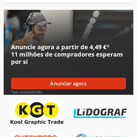
Ford Tipper
Gea Decantador
Gea Mixer
Hp Impressora
Anuncie agora a partir de 4,49 €
*
11 milhões de compradores
esperam
Hp Impressora 3D
por si
Ingersoll Rand Compressor
Jungheinrich Empilhadeira
Anunciar agora
Komatsu Bulldozer
*por anúncio/mês
Leif & Lorentz Máquinas De Escovar
Liebherr Grua
Linde Reachstacker