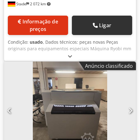
Stade
2 072 km
Informação de
Ligar
preços
Condição:
usado
, Dados técnicos: peças novas Peças
originais para equipamentos especiais Máquina Ryobi mm
Grande estoque de peças novas e originais Ryobi para
todas as impressoras offset Dsdpfx Afjwmga Do Ajck
Anúncio classificado
Apenas perguntando sobre o número da peça de
reposição e o modelo da máquina Grande desconto
possível!