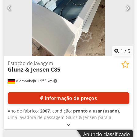
1
/
5
Estação de lavagem
Glunz & Jensen
C85
Alemanha
1 953 km
Informação de preços
Ano de fabrico:
2007
, condição:
pronto a usar (usado)
,
Uma lavadora de passagem Glunz & Jensen para a
lavagem e gommagem simultânea de chapas offset livres
de produtos químicos está disponível. Escovas: 2, largura
Anúncio classificado
máxima de trabalho: 851mm, largura mínima da chapa: