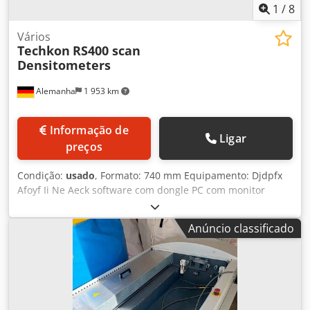
1
/
8
Vários
Techkon
RS400 scan
Densitometers
Alemanha
1 953 km
Informação de
Ligar
preços
Condição:
usado
, Formato: 740 mm Equipamento: Djdpfx
Afoyf Ii Ne Aeck software com dongle PC com monitor
Anúncio classificado