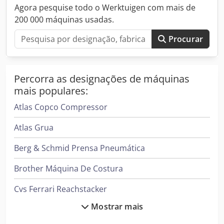
exterior não faz parte do sistema.
Agora pesquise todo o Werktuigen com mais de
200 000 máquinas usadas.
Procurar
Percorra as designações de máquinas
mais populares:
Atlas Copco Compressor
Atlas Grua
Berg & Schmid Prensa Pneumática
Brother Máquina De Costura
Cvs Ferrari Reachstacker
Mostrar mais
Daikin Ar Condicionado