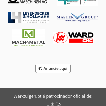
instalação (LxPxA), aprox.: 1800 x 650 x 1250 mm Peso,
aprox.: 1050 kg Equipamento: - 3 velocidades de curso -
Ajuste contínuo da pressão de corte - Lubrificação de
quantidade mínima - Guia da haste da serra pré-
tensionada - Caixa de engrenagens fechada à prova de
poeira - Retorno acelerado da haste da serra - Sistema de
óleo hidráulico fechado - Dispositivo de refrigeração -
Interruptor de fim de curso - Elevação automática da haste
da serra - Dispositivo para cortes angulares até 45° - 1
lâmina de serra nova Codpfx Aeydittsg Ajha
Anuncie aqui
Werktuigen.pt é patrocinador oficial de: