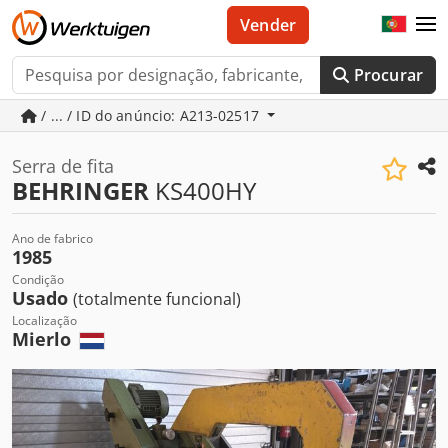
Vender
Procurar
/ ... / ID do anúncio: A213-02517
Serra de fita
BEHRINGER
KS400HY
Ano de fabrico
1985
Condição
Usado
(totalmente funcional)
Localização
Mierlo