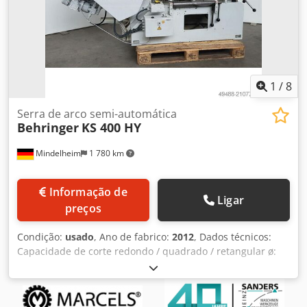
1
/
8
Serra de arco semi-automática
Behringer
KS 400 HY
Mindelheim
1 780 km
Informação de
Ligar
preços
Condição:
usado
, Ano de fabrico:
2012
, Dados técnicos:
Capacidade de corte redondo / quadrado / retangular ø:
400 / 350 x 350 / 380 x 300 mm Dimensões da lâmina de
serra: 650 x 50 x 2,5 mm 3 velocidades de curso: 40 / 62 /
90 cursos/min Potência do motor: 3,0 kW Área de