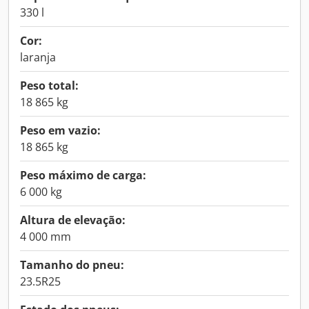
330 l
Cor:
laranja
Peso total:
18 865 kg
Peso em vazio:
18 865 kg
Peso máximo de carga:
6 000 kg
Altura de elevação:
4 000 mm
Tamanho do pneu:
23.5R25