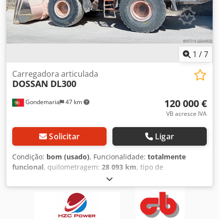
1
/
7
Carregadora articulada
DOSSAN
DL300
120 000 €
Gondemaria
47 km
VB acresce IVA
Solicitar
Ligar
Condição:
bom (usado)
, Funcionalidade:
totalmente
funcional
, quilometragem:
28 093 km
, tipo de
engrenagem:
automático
, tipo de combustível:
diesel
,
consumo de combustível por hora:
15 l/h
, capacidade do
tanque de combustível:
330 l
, cor:
laranja
, peso total:
18 865 kg
, peso em vazio:
18 865 kg
, peso operacional:
18 865 kg
, peso máximo de carga:
6 000 kg
, potência de