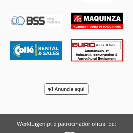
elevação:
10 kg/m
, altura de elevação:
4 000 mm
, tamanho
do pneu:
23.5R25
, estado dos pneus:
90 percentagem
,
estado de funcionamento:
100 percentagem
, estado da
corrente:
80 percentagem
, configuração de eixo:
2 eixos
,
número de lugares:
1
, primeira matrícula:
01/2026
, classe
de emissão:
Euro 4
, travões:
outro
, suspensão:
ar
, Ano de
fabrico:
2019
, horas de funcionamento:
8 000 h
,
Equipamento:
ar condicionado, cabina
, Pá Carregadeira
Doosan DL300 - Excelente Estado! Ano: 2019
Quilometragem: 28093 km Cedpfxjziagas Ab Sjha Horas:
8000 h Estado: 100% funcional - Pronta para trabalhar!
Características principais: Motor potente de 202 kW (aprox.
275 cv) Transmissão automática Balde de 3 m³ Cabina
confortável com ar condicionado Cor laranja Pneus em
Anuncie aqui
90% de estado Estado da corrente/bateria: 90% Revisões
em dia Máquina muito bem conservada, com excelente
manutenção. Funcionamento perfeito, sem qualquer
avaria. Ideal para construção, pedreiras, terraplanagens
ou aluguer.
Werktuigen.pt é patrocinador oficial de: