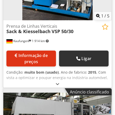
1
/
5
Prensa de Linhas Verticais
Sack & Kiesselbach
VSP 50/30
Kaufungen
1 914 km
Informação de
Ligar
preços
Condição:
muito bom (usado)
, Ano de fabrico:
2015
, Com
vista a optimizar e poupar energia na indústria automóvel,
são colocadas exigências significativamente mais elevadas
aos componentes do sistema de accionamento. Maior
Anúncio classificado
transmissão de potência, maiores binários e, ao mesmo
tempo, menor tamanho são os desafios. Dedpfx Anjgtty
Tecock Este desenvolvimento aumentou a procura de
estrias formadas a frio. Com a prensa estriada vertical