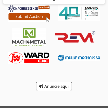
máquina aprox. 2400 kg Máquinas de fresar engrenagens
totalmente automáticas para engrenagens sem-fim Tipo A
33 / 1 Ano 1985 Nº de série 14.06/14.07/14.15 DADOS
TÉCNICOS: Diâmetro máx. da roda sem depósito de
alimentação aprox. 80 mm Largura máx. da roda com
magazine de alimentação aprox. 50 mm Módulo máx. 2, /
2,5 Comprimento de fresagem axial aprox. 150 mm
Comprimento máx. de instalação da peça de trabalho
aprox. 200 mm Carro de fresagem giratório até 90 graus
Fresa - diam. 24 - 50/63 mm Curso radial do carro de
fresagem máx. 0-14/18 mm Deslocação da fresa máx. 25
mm Velocidades da fresa 212 - 2.000 rpm Gama de
avanços axiais stfl. 0,05 - 4,0 mm/WU Avanço radial 0,2 -
200 mm/min. Acionamento do fuso de fresagem 3 kW
Acionamento total aprox. 10 kW - 50 Hz - 380 Volt Peso
aprox. 2.400 kg Acessórios / equipamento especial:
Sequência de trabalho totalmente automática e tempo de
Anuncie aqui
inatividade mínimo graças ao controlo de programa
SIEMENS S 5 livremente programável para todas as etapas
de processamento, por exemplo, avanço rápido,
alimentação, ligar/desligar a fresa, para o dispositivo de