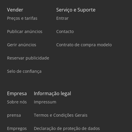
magnético * sistema hidráulico separado * várias rodas de
mudança Estado de conservação: bom - 3 máquinas
Vender
Serviço e Suporte
disponíveis, atualmente 1 máquina pronta para
Preços e tarifas
Entrar
demonstração com potência, a máquina está equipada
para cortar engrenagens de veios sem-fim/eixos de
Publicar anúncios
Contacto
armadura que são utilizados para ajustar engrenagens
para assentos de carro, reguladores de janela, etc.
utilizados para a regulação de engrenagens de bancos de
Gerir anúncios
Contrato de compra modelo
automóveis, reguladores de vidros, etc.
Reservar publicidade
Selo de confiança
Empresa
Informação legal
Sobre nós
Impressum
prensa
Termos e Condições Gerais
Empregos
Declaração de proteção de dados