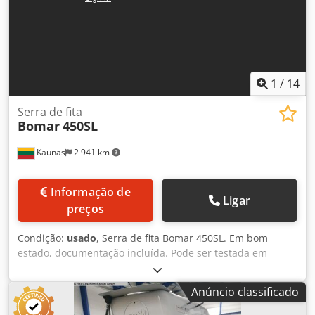
1
/
14
Serra de fita
Bomar
450SL
Kaunas
2 941 km
Informação de
Ligar
preços
Condição:
usado
, Serra de fita Bomar 450SL. Em bom
estado, documentação incluída. Pode ser testada em
Kaunas. Especificação: Modelo. Dcjdpfx Ansqk U Rrecek
Bomar 450 450 Bomar 450 Bomar 450 Bomar 450 Bomar
Anúncio classificado
450 Bomar 450 Bomar 450 Bomar 450.