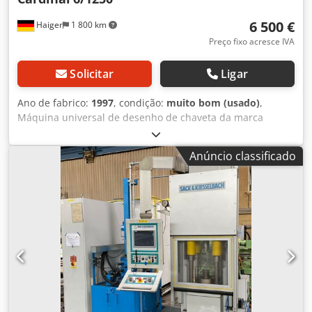
6 500 €
Haiger
1 800 km
Preço fixo acresce IVA
Solicitar
Ligar
Ano de fabrico:
1997
, condição:
muito bom (usado)
,
Máquina universal de desenho de chaveta da marca
Cardinal adequada para a fabricação de ferramentas,
jigmaking, formação, bem como para a fabricação de
Anúncio classificado
moldes. largura da ranhura 3 - 100 mm comprimento
máximo da ranhura 1250 mm Djdpfx Anein Dkzscock
resistência à tracção 6000 kg Comprimento do desenho
1250mm Motor 5,5 KW Peso 1650 kg Dimensões
1000x1650x1000mm