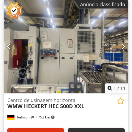
Anúncio classificado
1
/
11
Centro de usinagem horizontal
WMW HECKERT
HEC 500D XXL
Heilbronn
1 753 km