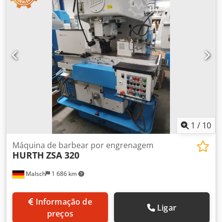
1
/
10
Máquina de barbear por engrenagem
HURTH
ZSA 320
Malsch
1 686 km
Informação de
Ligar
preços