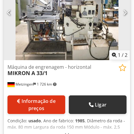
1
/
2
Máquina de engrenagem - horizontal
MIKRON
A 33/1
Metzingen
1 726 km
Informação de
Ligar
preços
Condição:
usado
, Ano de fabrico:
1985
, Diâmetro da roda -
máx. 80 mm Largura da roda 150 mm Módulo - máx. 2,5
Módulo - min. Potência total necessária 10 kW Peso da