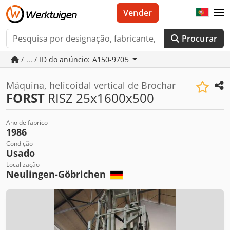
Vender
Procurar
/ ... / ID do anúncio: A150-9705
Máquina, helicoidal vertical de Brochar
FORST
RISZ 25x1600x500
Ano de fabrico
1986
Condição
Usado
Localização
Neulingen-Göbrichen