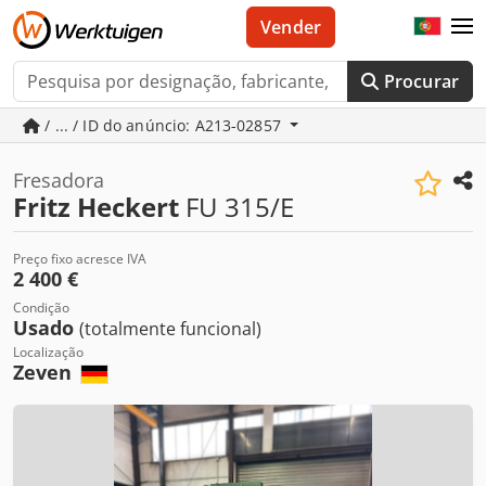
Vender
Procurar
/ ... / ID do anúncio: A213-02857
Fresadora
Fritz Heckert
FU 315/E
Preço fixo acresce IVA
2 400 €
Condição
Usado
(totalmente funcional)
Localização
Zeven