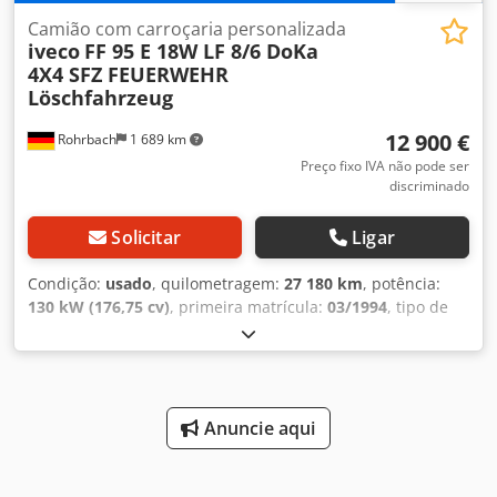
Chedevyq Uajpfx Aqvoa
Camião com carroçaria personalizada
iveco
FF 95 E 18W LF 8/6 DoKa
4X4 SFZ FEUERWEHR
Löschfahrzeug
12 900 €
Rohrbach
1 689 km
Preço fixo IVA não pode ser
discriminado
Solicitar
Ligar
Condição:
usado
, quilometragem:
27 180 km
, potência:
130 kW (176,75 cv)
, primeira matrícula:
03/1994
, tipo de
combustível:
diesel
, peso em vazio:
7 010 kg
, peso máximo
de carga:
2 490 kg
, peso total:
9 500 kg
, configuração de
eixo:
4x4
, distância entre eixos:
3 700 mm
, combustível:
diesel
, cor:
vermelho
, cabina do condutor:
outro
, tipo de
engrenagem:
mecânico
, classe de emissão:
nenhum
,
Anuncie aqui
suspensão:
outro
, número de lugares:
9
, comprimento
total:
7 000 mm
, Ano de fabrico:
1994
, horas de
funcionamento:
154 h
, altura de construção:
3 100 mm
,