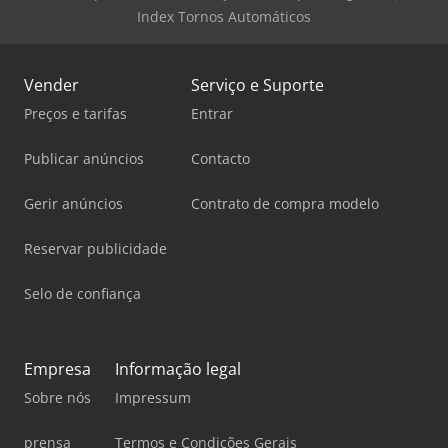
funcionamento. Venda apenas para empresas (agricultura,
Index Tornos Automáticos
profissionais liberais, pequenas e grandes empresas) ou
para exportação. Sujeito a erro e venda prévia.
Vender
Serviço e Suporte
Preços e tarifas
Entrar
Publicar anúncios
Contacto
Gerir anúncios
Contrato de compra modelo
Reservar publicidade
Selo de confiança
Empresa
Informação legal
Sobre nós
Impressum
prensa
Termos e Condições Gerais