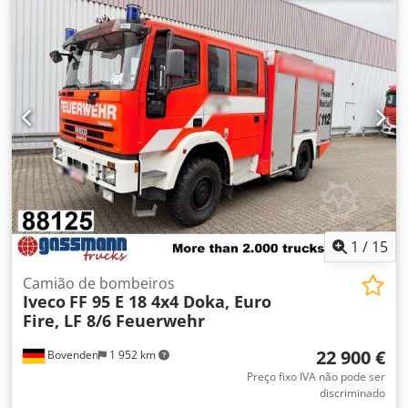
1
/
15
Camião de bombeiros
Iveco
FF 95 E 18 4x4 Doka, Euro
Fire, LF 8/6 Feuerwehr
22 900 €
Bovenden
1 952 km
Preço fixo IVA não pode ser
discriminado