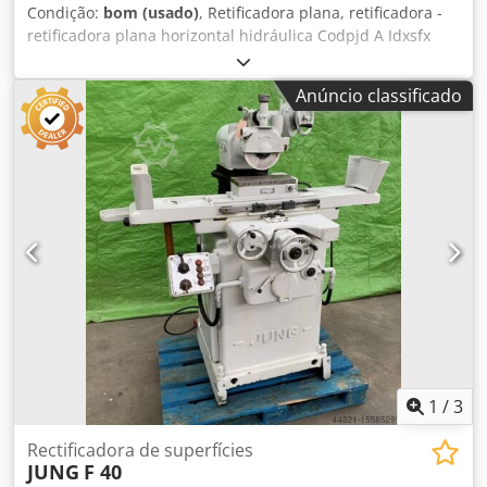
Condição:
bom (usado)
, Retificadora plana, retificadora -
retificadora plana horizontal hidráulica Codpjd A Idxsfx
Acmjha -placa magnética: 300 x 150 mm -motor do rebolo:
1,1 kW 2800 rpm -refrigeração por água com filtro -
Anúncio classificado
diâmetro do rebolo: 200 mm -dimensões de transporte:
1470/1170/A1920 mm -peso: 1090 kg
1
/
3
Rectificadora de superfícies
JUNG
F 40