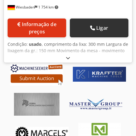
Wiesbaden
1 754 km
Informação de
Ligar
preços
Condição:
usado
, comprimento da lixa: 300 mm Largura de
lixagem da gr.: 150 mm Movimento da mesa - movimento
longitudinal: 2 - 20 m/min Chodpfx Ajr Nyatecmsa
Velocidade do disco de lixa: 3000 rpm Ligação eléctrica:
380 V, 1,1 kW Espaço necessário: 1500 x 1100 x 1750 mm
Peso: 920 kg