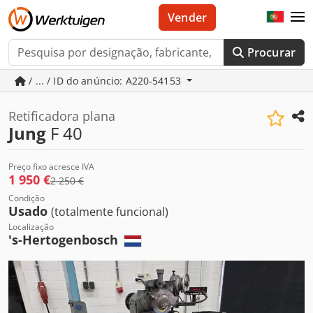
Vender
Procurar
/ ... / ID do anúncio: A220-54153
Retificadora plana
Jung
F 40
Preço fixo acresce IVA
1 950 €
2 250 €
Condição
Usado
(totalmente funcional)
Localização
's-Hertogenbosch