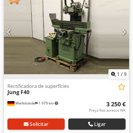
1
/
9
Rectificadora de superfícies
Jung
F40
3 250 €
Wiefelstede
1 979 km
Preço fixo acresce IVA
Solicitar
Ligar