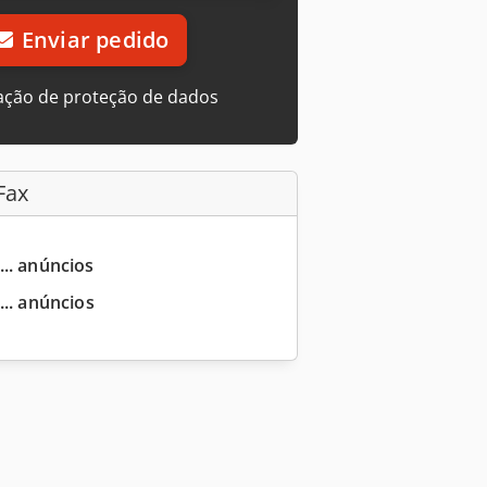
Enviar pedido
ação de proteção de dados
Fax
... anúncios
... anúncios