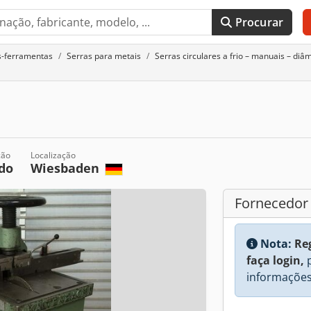
Procurar
s-ferramentas
Serras para metais
Serras circulares a frio – manuais – d
ção
Localização
do
Wiesbaden
Fornecedor
Nota:
Re
faça login,
p
informações