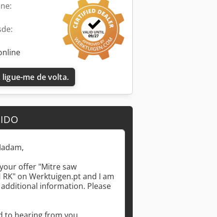
ine:
sde:
online
Solicitar mais imagens
 ligue-me de volta.
DIDO