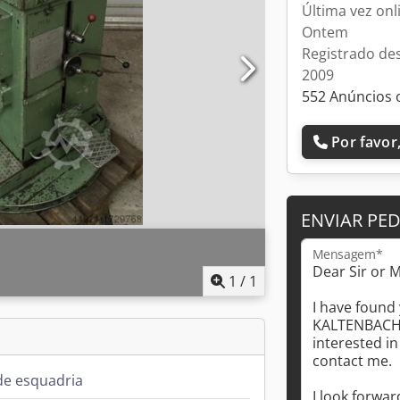
Última vez onl
Ontem
Registrado de
2009
552 Anúncios 
Por favor,
ENVIAR PE
Mensagem*
1
/
1
de esquadria