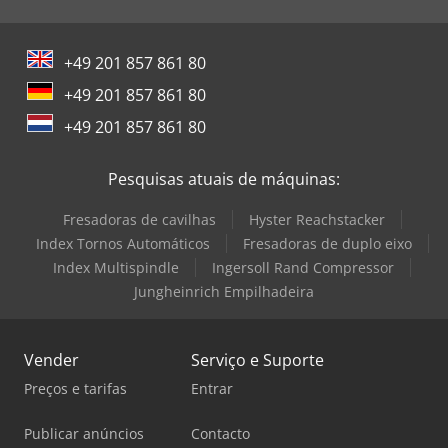
aprox. 15.000 por empilhadeira Peso: 15 toneladas por
empilhadeira Posicionador de garfo Cabine completa
Altura de construção 4000 mm Veja fotos para detalhes.
+49 201 857 861 80
mais caminhões industriais em estoque!! Oferecemos a
possibilidade de terça e quinta entre as 9h e as 16h Pode
+49 201 857 861 80
ser visto mediante marcação telefónica. Se necessário, o
+49 201 857 861 80
item pode ser retirado imediatamente. todas as dimensões
são aproximadas Outras ofertas de catering, tecnologia de
armazenamento, carrinhos O seguinte se aplica a todas as
Pesquisas atuais de máquinas:
ofertas: todas as informações sujeitas a alterações - fotos
semelhantes!!
Fresadoras de cavilhas
Hyster Reachstacker
Index Tornos Automáticos
Fresadoras de duplo eixo
Index Multispindle
Ingersoll Rand Compressor
Jungheinrich Empilhadeira
Vender
Serviço e Suporte
Preços e tarifas
Entrar
Publicar anúncios
Contacto