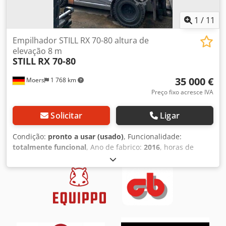
1
/
11
Empilhador STILL RX 70-80 altura de
elevação 8 m
STILL
RX 70-80
35 000 €
Moers
1 768 km
Preço fixo acresce IVA
Solicitar
Ligar
Condição:
pronto a usar (usado)
, Funcionalidade:
totalmente funcional
, Ano de fabrico:
2016
, horas de
funcionamento:
16 500 h
, capacidade de carga:
8 000 kg
,
altura de elevação:
8 000 mm
, tipo de combustível:
diesel
,
tipo de mastro:
triplex
, fabricante de motores:
Deutz
,
comprimento do garfo:
2 400 mm
, estado dos pneus:
80
percentagem
, peso total:
16 500 kg
, Equipamento:
acoplamento de reboque, cabina, deslocamento lateral,
garfo retrátil, garfos para paletes, iluminação, lança