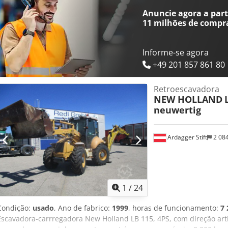
dianteiros (luz baixa do lado direito) Luz de emergência rotativa A
Anuncie agora a parti
informações = Ano do modelo: 2026 Tipo de tração: Rodas Número de
11 milhões de compr
Dimensões (C x L x A): 565 x 235 x 361 cm Chjdszqdt Hopfx Ac Uea
Informe-se agora
+49 201 857 861 80
Retroescavadora
NEW HOLLAND
neuwertig
Ardagger Stift
2 08
1
/
24
Condição:
usado
, Ano de fabrico:
1999
, horas de funcionamento:
7 
Escavadora-carrregadora New Holland LB 115, 4PS, com direção art