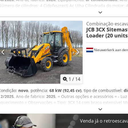
Número de cilindros: 4 Cjdpfxszrgctj Ac Ujha Cilindrada do motor: 4
Dimensões (C x L x A): 565 x 235 x 361 cm = Informações da emp
Sem limites. A Van Vliet é o importador oficial da MAN Truck & Bus 
Combinação escav
Oferecemos suporte com serviços de pós-venda cuidadosos, como o
JCB
3CX Sitemas
de formações (locais).
Loader (20 units
Nieuwerkerk aan den 
1
/
14
Condição:
novo
, potência:
68 kW (92,45 cv)
, tipo de combustível:
di
12/2025
, Ano de fabrico:
2025
, = Outras opções e acessórios = - Luz
aquecimento = Observações = Tipo: 3CX 14 com braço extensível M
(elevação padrão) Pacote de modelo 3CX Sitemaster Transmissão 
condicionado e aquecedor Sistema elétrico da cabine, Livelink Mon
garfos, 2350 mm (92) 300 mm (12") Perfil padrão com dentes 600 mm
Venda já o retroesca
Tubulação do carregador, 3/8 Tubulação do martelo, amortecedor 