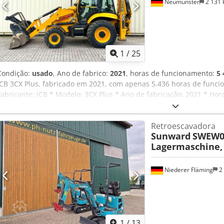
Neumünster
2 131
1
/
25
Condição:
usado
, Ano de fabrico:
2021
, horas de funcionamento:
5 
JCB 3CX Plus, fabricado em 2021, com apenas 5.436 horas de funcio
Fabricante: JCB * Modelo: 3CX Plus * Ano de fabricação: 2021 * Ho
aproximadamente 5.436 * Última revisão realizada com aproximad
* Potência: 81 kW / 110 CV * Braço telescópico com 1 concha * Troca
Retroescavadora
* Inclui garfo para paletes * Com tubulação * Em bom estado! * D
Sunward
SWEW0
para utilização em vias públicas disponível * Histórico de manutenç
Lagermaschine,
disponíveis mediante pedido! * Vídeo disponível mediante pedido! 
de IVA. ----Para mais informações, entre em contacto: Cjdpfx Acjzkf
ligue para: Erik Kortum: WhatsApp ?Todas as informações são fornec
Niederer Fläming
2
venda prévia. ?
1
/
13