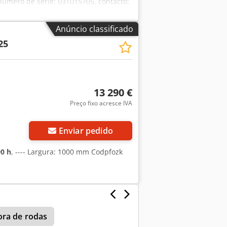
número de série: 031015705, contacto:
efone. Erros e vendas prévias
tará fechado de 01.08.2026 a
Anúncio classificado
ra, 17.08.2026, estaremos novamente
25
13 290 €
Preço fixo acresce IVA
Enviar pedido
0 h
, ---- Largura: 1000 mm Codpfozk
ra de rodas