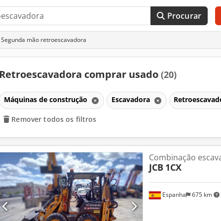
Procurar
Segunda mão retroescavadora
Retroescavadora comprar usado
(20)
Máquinas de construção
Escavadora
Retroescava
Remover todos os filtros
Combinação escav
JCB
1CX
Espanha
675 km