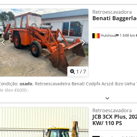
Retroescavadora
Benati Baggerla
Hulshout
1 648 km
1
/
7
Condição:
usado
, Retroescavadeira Benati Codpfx Acszd Ibzo Ueh
de óleo €6000,-
Retroescavadora
JCB
3CX Plus, 202
KW/ 110 PS