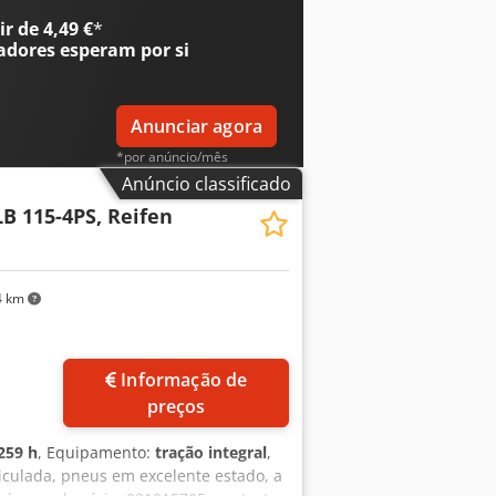
larme de marcha à ré = Mais
r de 4,49 €
*
 cilindros: 4 Peso em vazio: 8.135 kg
adores
esperam por si
Anunciar agora
*por anúncio/mês
Anúncio classificado
LB 115-4PS, Reifen
4 km
Informação de
preços
259 h
, Equipamento:
tração integral
,
iculada, pneus em excelente estado, a