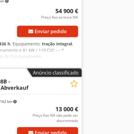
 km
54 900 €
Preço fixo acresce IVA
Enviar pedido
436 h
, Equipamento:
tração integral
,
namento e 81 kW / 110 CV!! ----*
ras de funcionamento:
amente 5.340 horas de funcionamento!
 rápida hidráulica * Inclui pá dobrável
Anúncio classificado
eclaração CE disponível * Homologação
8B -
ão disponível * Mais fotografias
 Abverkauf
* Preço: 54.900 euros, sem IVA + 19%
zre Ujha Para mais questões, por favor
idas sem garantia, sujeitas a erros e
 162 km
13 000 €
Preço fixo IVA não pode ser
discriminado
Enviar pedido