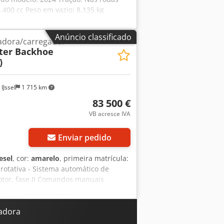
.400 cc Peso em vazio: 8.135 kg
resa = NÓS FORNECEMOS, VOCÊ AVANÇA.
SE para vários países africanos.
Anúncio classificado
adora/carregador
 fornecimento de peças e a realização
ter Backhoe
)
IJssel
1 715 km
83 500 €
VB acresce IVA
Enviar pedido
esel
, cor:
amarelo
, primeira matrícula:
 rotativa - Sistema automático de
otor, fase II Comandos manuais
manual, 4WD/2WS Cabine com ar
tagem direta, multifuncional com
 (24") Perfil padrão com dentes
vadora
na extremidade do braço Faróis