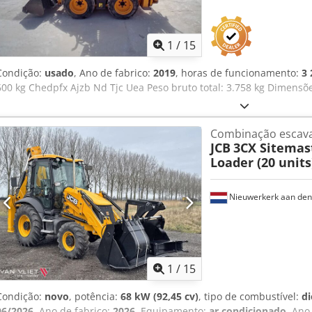
1
/
15
Condição:
usado
, Ano de fabrico:
2019
, horas de funcionamento:
3 
600 kg Chedpfx Ajzb Nd Tjc Uea Peso bruto total: 3.758 kg Dimensões
Combinação escav
JCB
3CX Sitemas
Loader (20 units
Nieuwerkerk aan den 
1
/
15
Condição:
novo
, potência:
68 kW (92,45 cv)
, tipo de combustível:
di
06/2026
, Ano de fabrico:
2026
, Equipamento:
ar condicionado
, Ano