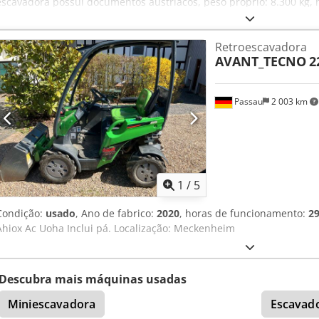
escavadora possui documentos austríacos, peso próprio: 8.300 kg, 
Ivelina Redl (russo, búlgaro, sérvio, inglês, alemão), número de tel
reservados! Cjdezp Sy Eepfx Ac Ujha Atenção: O nosso escritório es
Retroescavadora
16.08.2026 devido a um período de férias. A partir de segunda-fei
AVANT_TECNO
2
disponíveis para o atender!
Passau
2 003 km
1
/
5
Condição:
usado
, Ano de fabrico:
2020
, horas de funcionamento:
29
Ahiox Ac Uoha Inclui pá. Localização: Meckenheim
Descubra mais máquinas usadas
Miniescavadora
Escavado