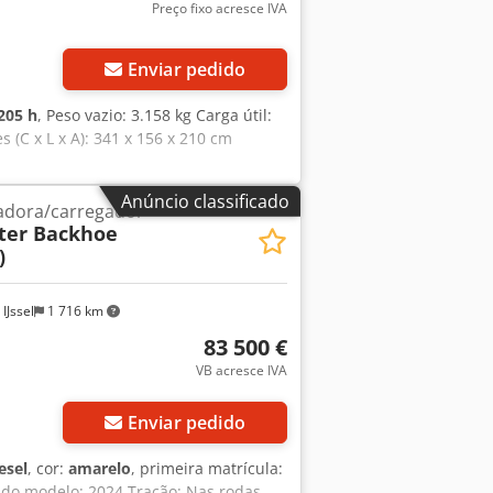
Preço fixo acresce IVA
Enviar pedido
205 h
, Peso vazio: 3.158 kg Carga útil:
 (C x L x A): 341 x 156 x 210 cm
Anúncio classificado
adora/carregador
ter Backhoe
)
IJssel
1 716 km
83 500 €
VB acresce IVA
Enviar pedido
esel
, cor:
amarelo
, primeira matrícula:
 do modelo: 2024 Tração: Nas rodas