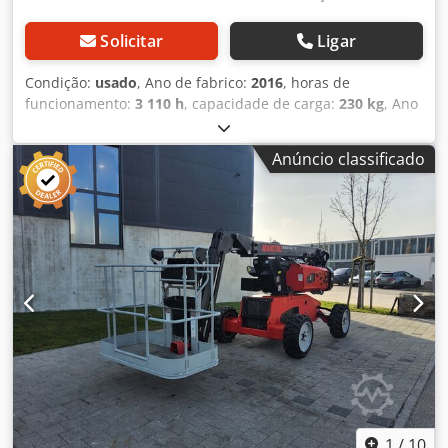
Solicitar
Ligar
Condição:
usado
, Ano de fabrico:
2016
, horas de
funcionamento:
3 110 h
, capacidade de carga:
230 kg
, Ano
de fabrico: 2016 Mastro: Braço articulado Dedpfxey Nwwrs
Ak Ujck Altura de trabalho: 1.200 cm
Anúncio classificado
1
/
10