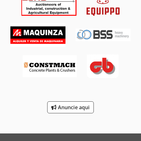
rotação do braço do cesto (superior/inferior) +64°/-70° ·
Capacidade de carga do cesto de trabalho 230 kg · Rotação
da superestrutura 350° · Rotação da cesta de trabalho
(direita/esquerda) 70°/66° · Número permitido de pessoas
(dentro/fora) 2/2 · Peso da plataforma de trabalho 4150 kg ·
Dimensões do cesto de trabalho (comprimento x largura)
1,50 m x 0,98 m · Comprimento total 5,50 m · Largura total
1,80 m · Altura total 2,02 m · Comprimento total retraído
4,50 m · Altura retraída 2,49 m · Comprimento do braço
extensor 1,46 m · Deslocamento do contrapeso
(superestrutura a 90°) 0,19 m · Raio de giro interno/raio de
giro externo 1,71 m/4,11 m · Distância entre eixos central
de 0,32 m · Distância entre eixos 2 m · Velocidade de
deslocamento - modo de transporte 5,20 km/h · Velocidade
de deslocamento - modo de trabalho 1 km/h · Capacidade
de escalada 45% · Inclinação permitida no modo de
Anuncie aqui
trabalho 4° · Pneus: pneus de borracha maciça
vulcanizada · Modelos de pneus: 720 x 240 mm · Rodas
motrizes (dianteiras/traseiras) 2/2 · Volantes
(dianteiro/traseiro) 2/0 · Rodas/rodas freadas 2/2 ·
Fabricante/modelo de motor Kubota – D1105-E4B · Motor