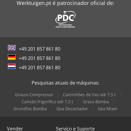
Werktuigen.pt é patrocinador oficial de:
padrão Estágio V · Potência nominal do motor de
combustão / potência 24,80 Hp / 18,50 kW · Pressão sobre
o solo 15 dan/cm2 · Pressão hidráulica 400 bar ·
Capacidade do tanque hidráulico 60 l · Capacidade do
tanque de combustível 53 l · Ruído ambiente (LwA) < 100
dB · Carga vibratória mão/braço < 0,76 m/s² · Consumo
diário 4,41 l
+49 201 857 861 80
+49 201 857 861 80
+49 201 857 861 80
Pesquisas atuais de máquinas:
Grasso Compressor
Caminhões de lixo até 7,5 t
Camião frigorífico até 7,5 t
Graco Bomba
Grundfos Bomba
Gea Decantador
Gea Mixer
Vender
Serviço e Suporte