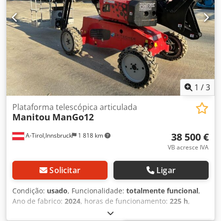
1
/
3
Plataforma telescópica articulada
Manitou
ManGo12
38 500 €
A-Tirol,Innsbruck
1 818 km
VB acresce IVA
Solicitar
Ligar
Condição:
usado
, Funcionalidade:
totalmente funcional
,
Ano de fabrico:
2024
, horas de funcionamento:
225 h
,
capacidade de carga:
230 kg
, peso em vazio:
4 150 kg
,