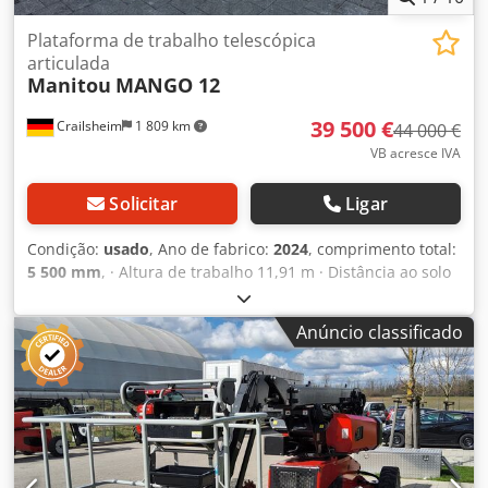
Plataforma de trabalho telescópica
articulada
Manitou
MANGO 12
39 500 €
Crailsheim
1 809 km
44 000 €
VB acresce IVA
Solicitar
Ligar
Condição:
usado
, Ano de fabrico:
2024
, comprimento total:
5 500 mm
, · Altura de trabalho 11,91 m · Distância ao solo
(acesso) 0,39 m · Altura da plataforma 9,90 m · Alcance
lateral máximo 6,19 m · Saliência/junta de ponto de
Anúncio classificado
ruptura 4,80 m · Ângulo de rotação do braço do cesto
(superior/inferior) +64°/-70° · Capacidade de carga do
cesto de trabalho 230 kg · Rotação da superestrutura 350° ·
Rotação da cesta de trabalho (direita/esquerda) 70°/66°
Dcsdpfxoy Abgke Ak Uok · Número permitido de pessoas
(dentro/fora) 2/2 · Peso da plataforma de trabalho 4150 kg ·
Dimensões do cesto de trabalho (comprimento x largura)