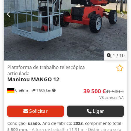
1
/
10
Plataforma de trabalho telescópica
articulada
Manitou
MANGO 12
39 500 €
Crailsheim
1 809 km
41 500 €
VB acresce IVA
Solicitar
Ligar
Condição:
usado
, Ano de fabrico:
2023
, comprimento total:
5 500 mm
, · Altura de trabalho 11,91 m · Distância ao solo