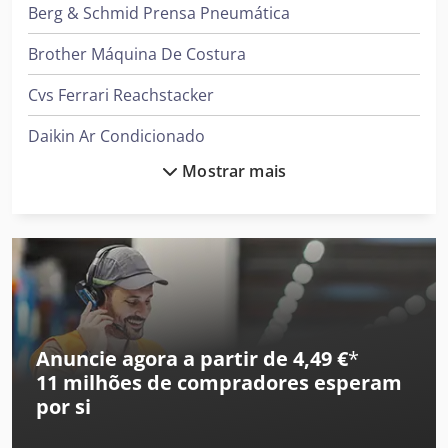
Berg & Schmid Prensa Pneumática
Brother Máquina De Costura
Cvs Ferrari Reachstacker
Daikin Ar Condicionado
Mostrar mais
Demag Grua
Ford Tipper
Gea Decantador
Ingersoll Rand Compressor
Jungheinrich Empilhadeira
Anuncie agora a partir de 4,49 €
*
11 milhões de compradores
esperam
Komatsu Bulldozer
por si
Leif & Lorentz Máquinas De Escovar