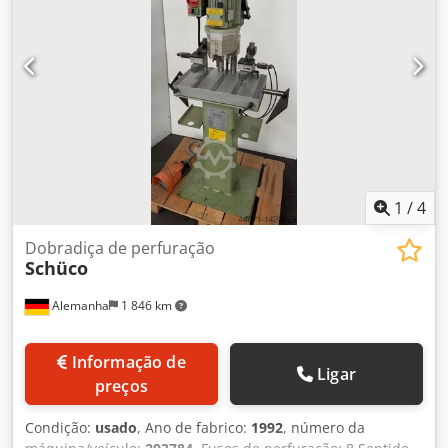
1
/
4
Dobradiça de perfuração
Schüco
Alemanha
1 846 km
Informação de
Ligar
preços
Condição:
usado
, Ano de fabrico:
1992
, número da