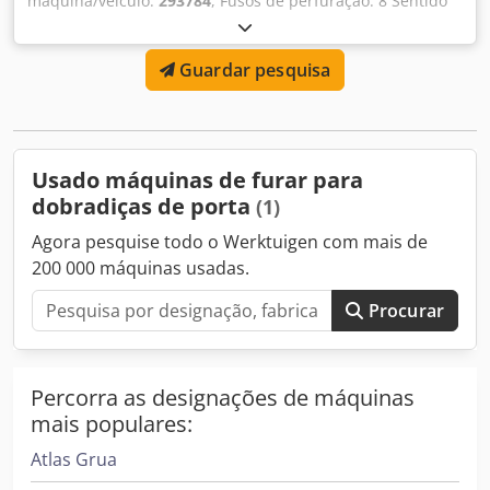
máquina/veículo:
293784
, Fusos de perfuração: 8 Sentido
de rotação do fuso de perfuração: 4 para a direita e 4 para
a esquerda Velocidades do fuso de perfuração: 2800 rpm
Guardar pesquisa
Gravação do eixo: 10 e 11 mm Curso de perfuração: 100
mm Motor de acionamento: 380 V, 1,1 kW Altura da mesa
acima do chão: 840 mm Necessidade de espaço: aprox.
650 x 400 x 1700 mm Csdpfx Ajbnnybei Aorf Peso: 120kg
Usado máquinas de furar para
dobradiças de porta
(1)
Agora pesquise todo o Werktuigen com mais de
200 000 máquinas usadas.
Procurar
Percorra as designações de máquinas
mais populares:
Atlas Grua