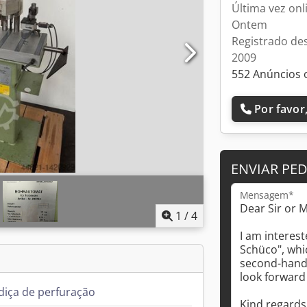
Última vez onl
Ontem
Registrado de
2009
552 Anúncios 
Por favor,
ENVIAR PE
Mensagem*
1
/
4
iça de perfuração