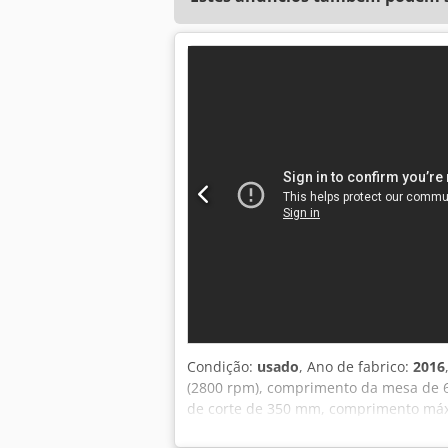
Condição:
usado
, Ano de fabrico:
2016
(2800 rpm), comprimento da mesa de 6
de corte de 350 mm, comprimento máxi
Itália. Csdszqduqepfx Ab Neha Localiza