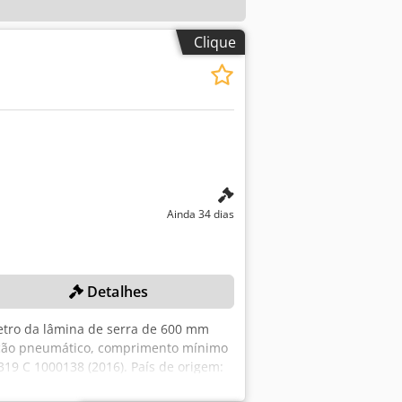
Clique
Ainda 34 dias
Detalhes
metro da lâmina de serra de 600 mm
xação pneumático, comprimento mínimo
9 C 1000138 (2016). País de origem:
o. Consulte cada lote individualmente