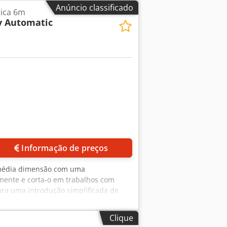
Anúncio classificado
ica 6m
y Automatic
Informação de preços
e média dimensão com uma
amente e corta-o em trabalhos com
ara uma introdução simplificada de
comprimentos dos perfis de alumínio
 medido para minimizar o desperdício
Clique
a (opcional). - Operação de corte