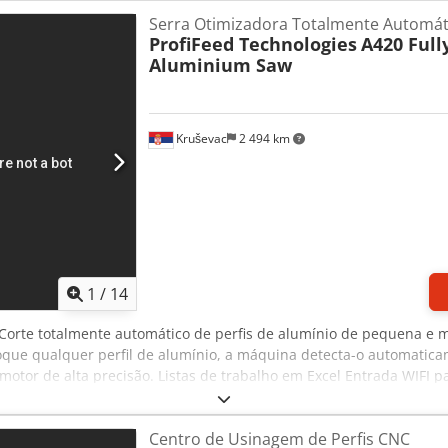
amento e os custos associados.
Serra Otimizadora Totalmente Automát
ProfiFeed Technologies
A420 Full
Aluminium Saw
Kruševac
2 494 km
1
/
14
 Corte totalmente automático de perfis de alumínio de pequena 
loque qualquer perfil de alumínio, a máquina detecta-o automatic
motor de alta precisão. Listas de trabalho em Excel Entrada WIFI p
em linha totalmente automático opcional. Medição automática dos 
ão da lista de trabalhos em tempo real em relação ao comprimento
Centro de Usinagem de Perfis CNC
etiquetas com o número do trabalho/peça para cada peça produzid