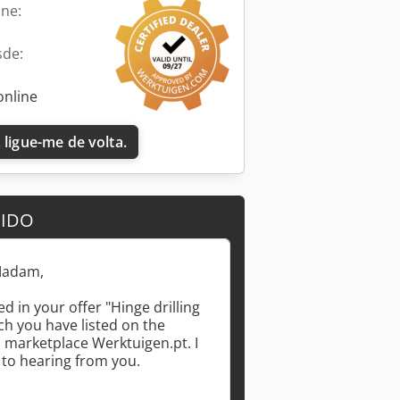
ine:
sde:
online
 ligue-me de volta.
DIDO