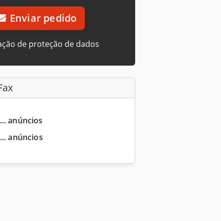
Enviar pedido
ação de proteção de dados
Fax
... anúncios
... anúncios