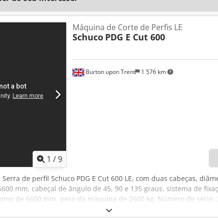
Máquina de Corte de Perfis LE
Schuco
PDG E Cut 600
Burton upon Trent
1 576 km
1
/
9
, Serra de perfil Schuco PDG E Cut 600 LE, com duas cabeças, diâ
600 mm, cabeçal de ângulo de 45, 90 e 135 graus, sistema de fi
mo de 6600 mm, peso da máquina de 2600 kg. Número de série: 31
ção: Estes lotes estão localizados em Burton-on-Trent, Reino Unid