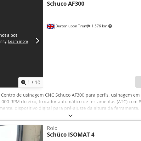
Schuco
AF300
 de barras e corte ao comprimento. - Interface de utilizador simp
ndos. - Corte simplificado de peças, lotes ou grandes listas de tr
trada remota de listas de trabalho WIFI excel com capacidades ext
ação de alumínio totalmente ajustáveis para uma produtividade m
Burton upon Trent
1 576 km
 comprimento do laser de alumínio e otimização para um desperdí
lizando dados da lista de trabalhos (aplicação manual de etiquetas
e intervenção do operador (opcional). Chedpfxsf Eh Hds Ab Noa - I
e trabalhos (opcional). Altamente adequado para: - Fabrico de jane
os - Fabrico de iluminação linear - Fabrico de estores e cortinas -
terial: 4680 mm Capacidade de empurrar: 20 - 40 kg Software: 
1
/
10
, Centro de usinagem CNC Schuco AF300 para perfis, usinagem em 3
00 RPM do eixo, trocador automático de ferramentas (ATC) com 8 
mente, dispositivo digital para pré-ajuste da altura da ferramenta,
2917 (2016). País de origem: Itália. Chedpjzqdriefx Ab Noa Localiz
e cada lote individualmente para obter informações sobre carrega
Rolo
Schüco
ISOMAT 4