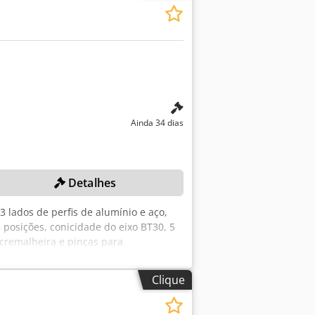
les para operação automática,
abalhos em Excel. - Corte e contagem de
ensivas de mapeamento de dados. -
áxima do processo. - Modo de
cio mínimo (opcional). - Impressão
, opcional). - Impressão em linha
mpressão ou leitura de códigos de
las e portas - Fabrico de escritórios
Ainda 34 dias
 Fabrico de compósitos Modelo: A420
Optimizador MÁQUINAS DE QUALIDADE
Detalhes
 lados de perfis de alumínio e aço,
posições, conicidade do eixo BT30, 5
 cremalheira e pinças para
ação: Estes lotes estão localizados em
mento e custos.
Clique