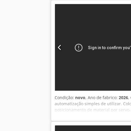
para obter informações sobre o carreg
Condição:
novo
, Ano de fabrico:
2026
,
automatização simples de utilizar. Co
posicionamento de material por servo-
grandes listas de corte. Optimizador 
utilizando um sensor laser e otimizaç
em retalhos. Impressão automática de 