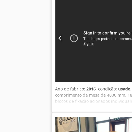
totalmente automática com alimentação
introdução do trabalho e corte em segu
barras agrupadas / multi-barras. - En
Taxas de corte por serra e de aliment
otimização automática com medição do
automática de etiquetas para peças uti
direta no material, sem necessidade d
barras ou códigos QR para introdução d
comerciais - Fabrico de centros de dad
Comprimento: 6 m Comprimento do ma
FABRICADAS NA AUSTRÁLIA.
Ano de fabrico:
2016
, condição:
usado
comprimento da mesa de 4000 mm, 18.0
blocos de fixação acionados individual
ferramentas BT30. Número de série: 991
Burton-on-Trent, Reino Unido. Consult