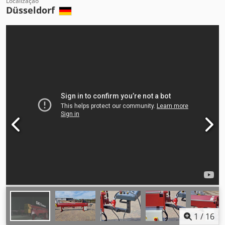
Localização
Düsseldorf
1
/
16