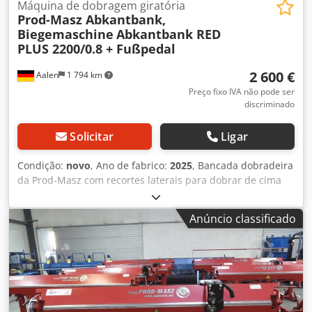
Máquina de dobragem giratória
Prod-Masz Abkantbank,
Biegemaschine
Abkantbank RED
PLUS 2200/0.8 + Fußpedal
2 600 €
Aalen
1 794 km
Preço fixo IVA não pode ser
discriminado
Solicitar
Ligar
Condição:
novo
, Ano de fabrico:
2025
, Bancada dobradeira
da Prod-Masz com recortes laterais para dobrar de cima
para baixo. Graças a ele você terminará o peitoril da sua
janela. Há um espaço para processamento curvo a uma
Anúncio classificado
altura de 6 cm para cima e para baixo no projeto da
máquina. É uma moderna dobradeira de chapas metálicas
que dobra chapas metálicas em três lados. Banco de
dobra RED PLUS 2200/0.8 incluindo pedal de controle e
rolos de transporte + CUTOUT Dados técnicos: - largura
máxima de trabalho: 2200 mm - Desempenho de dobra:
até 0,8 mm (chapa de aço) - todos os metais não ferrosos