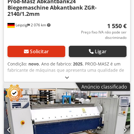
Prod-Masz Abkantbank24
Biegemaschine
Abkantbank ZGR-
2140/1.2mm
1 550 €
Leipzig
2 076 km
Preço fixo IVA não pode ser
discriminado
Solicitar
Ligar
Condição:
novo
, Ano de fabrico:
2025
, PROD-MASZ é um
fabricante de máquinas que apresenta uma qualidade de
equipamento completamente nova. Somos pessoalmente
responsáveis por todas as fases de fabricação dos
Anúncio classificado
produtos oferecidos, o que garante os mais altos padrões
e qualidade de acabamento. Nossos muitos anos de
experiência nos permitem desenvolver dispositivos
duradouros, confiáveis e fáceis de usar. Damos especial
atenção à funcionalidade, conforto e ergonomia do
trabalho do utilizador, graças aos quais somos líderes no
mercado interno e externo. Quem nos conhece sabe que
somos uma empresa de confiança :) DOBRADEIRA 2,14 m