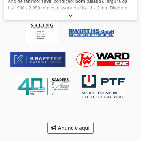
Ano de fabrico:
1990
, condição:
bom (usado)
, largura da
fita: 900 - 2.050 mm espessura da tira: 1 - 6 mm Dkodpfx
Afsgrug Ae Tor largura da tira de arestas: 5 - 50 mm
material (resistência): 1.000 N/mm²
Anuncie aqui