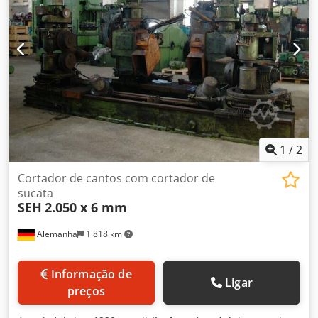
1
/
2
Cortador de cantos com cortador de
sucata
SEH
2.050 x 6 mm
Alemanha
1 818 km
Informação de
Ligar
preços