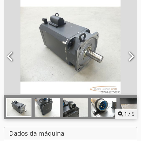
1
/
5
Dados da máquina