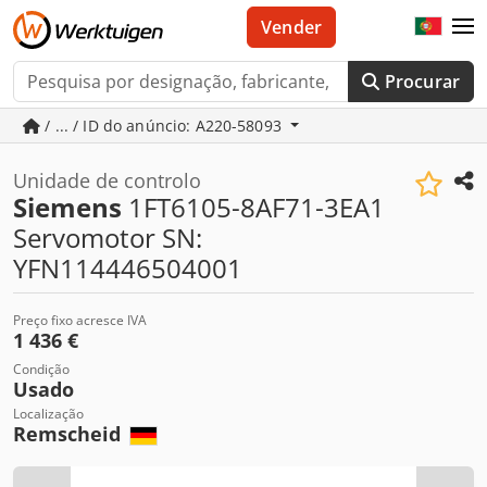
Vender
Procurar
/ ... / ID do anúncio: A220-58093
Unidade de controlo
Siemens
1FT6105-8AF71-3EA1
Servomotor SN:
YFN114446504001
Preço fixo acresce IVA
1 436 €
Condição
Usado
Localização
Remscheid