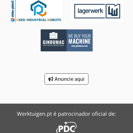
Anuncie aqui
Werktuigen.pt é patrocinador oficial de: