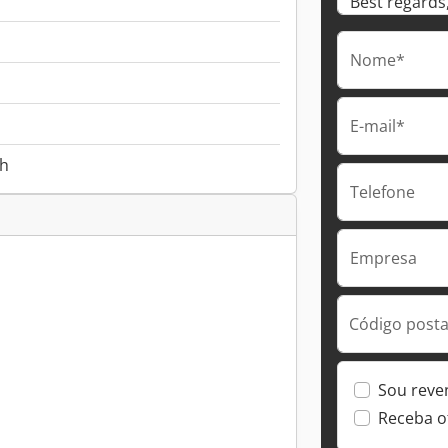
Nome*
E-mail*
 h
Telefone
Empresa
Código postal
Sou reve
Receba o