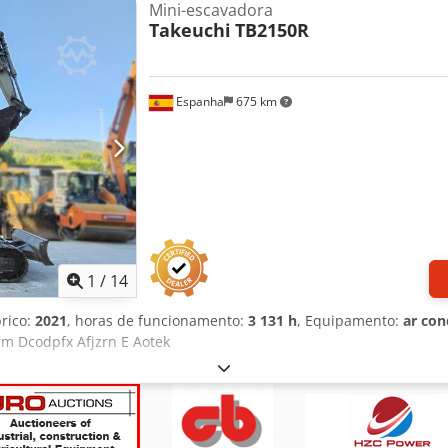
Mini-escavadora
Takeuchi
TB2150R
Espanha
675 km
1
/
14
brico:
2021
, horas de funcionamento:
3 131 h
, Equipamento:
ar con
 cm Dcodpfx Afjzrn E Aotek