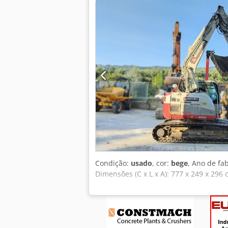
Condição:
usado
, cor:
bege
, Ano de fa
Dimensões (C x L x A): 777 x 249 x 296