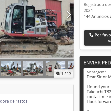
Registrado de
2024
144 Anúncios 
Por favor, ligue-me de
v
ENVIAR PE
Mensagem*
1
/
13
dora de rastos