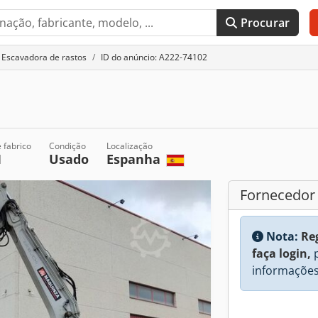
Procurar
Escavadora de rastos
ID do anúncio: A222-74102
 fabrico
Condição
Localização
1
Usado
Espanha
Fornecedor
Nota:
Re
faça login,
p
informações