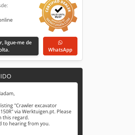
sde:
online
olta.
WhatsApp
DIDO