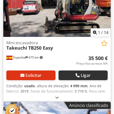
1
/
14
Mini-escavadora
Takeuchi
TB250 Easy
35 500 €
Espanha
675 km
Preço fixo acresce IVA
Solicitar
Ligar
Condição:
usado
, altura de elevação:
4 090 mm
, Ano de
fabrico:
2019
, horas de funcionamento:
3 710 h
, Peso sem
carga: 5.000 kg Dedpfxszpaizo Aigjkr Dimensões (C x L x A):
551 x 184 x 252 cm Largura da esteira: 40 cm
Anúncio classificado