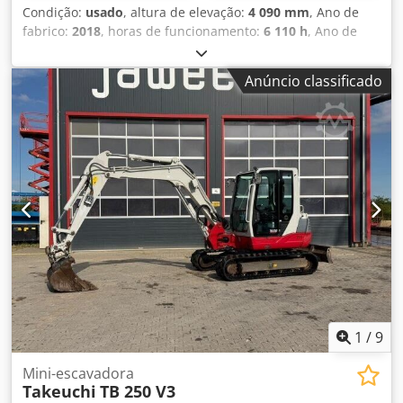
Condição:
usado
, altura de elevação:
4 090 mm
, Ano de
fabrico:
2018
, horas de funcionamento:
6 110 h
, Ano de
fabrico: 2018 Peso vazio: 5.000 kg Dodpfxoxqfc Ae Aigekr
Dimensões (C x L x A): 551 x 184 x 252 cm Largura da
Anúncio classificado
lagarta: 40 cm
1
/
9
Mini-escavadora
Takeuchi
TB 250 V3