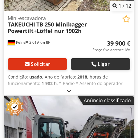
1
/
12
Mini-escavadora
TAKEUCHI
TB 250 Minibagger
Powertilt+Löffel nur 1902h
39 900 €
Peine
2 019 km
Preço fixo acresce IVA
Solicitar
Ligar
Condição:
usado
, Ano de fabrico:
2018
, horas de
funcionamento:
1 902 h
, * Rádio * Assento do operador
com suspensão Dksdey Iudgspfx Aiger ----Montagem:
Cabina ROPS com aquecimento, lâmina niveladora
Anúncio classificado
1840x430mm, largura da esteira aprox. 400mm, sistema
hidráulico de engate rápido com motor pivotante
(Powertilt), 4 conexões hidráulicas adicionais, balde de
escavação 750mm. Motor diesel Yanmar de 4 cilindros,
29,5 kW, 2 velocidades de deslocamento 2,8-5,2 km/h
Venda somente para clientes empresariais. EM CASO DE