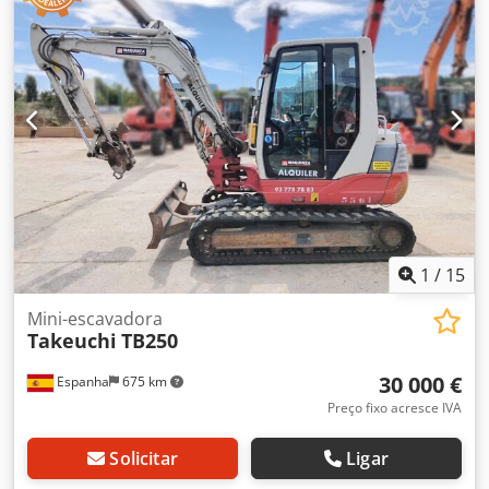
1
/
15
Mini-escavadora
Takeuchi
TB250
30 000 €
Espanha
675 km
Preço fixo acresce IVA
Solicitar
Ligar