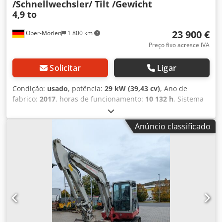
/Schnellwechsler/ Tilt /Gewicht
4,9 to
23 900 €
Ober-Mörlen
1 800 km
Preço fixo acresce IVA
Solicitar
Ligar
Condição:
usado
, potência:
29 kW (39,43 cv)
, Ano de
fabrico:
2017
, horas de funcionamento:
10 132 h
, Sistema
de propulsão: Esteiras Peso em vazio: 4.965 kg Para mais
informações, contacte Emal Jaweed. Mini escavadora /
Anúncio classificado
Compact excavator, Takeuchi TB250 V3, ano de fabricação:
2017, horas de funcionamento: 10132h, comprimento:
5550 mm, largura: 1840 mm, altura: 2515 mm, largura das
esteiras: 400 mm, peso: 4965 kg, tipo de motor: Yanmar
4TNV88, potência do motor: 29,5 kW, cilindros: 4, lâmina
niveladora, faróis de trabalho, cabine completa com
aquecimento, sistema de ventilação, banco de conforto
com suspensão pneumática, apoio de braço em ambos os
lados, janela rebatível. Outros: Dksdezmx E Aspfx Aigor * ...