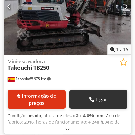
EXPORTAÇÃO, APENAS O PREÇO LÍQUIDO DEVE SER
PAGO!!!!! TODAS AS INFORMAÇÕES SEM GARANTIA,
INCLUINDO EQUIPAMENTOS E ACESSÓRIOS. Nossos termos
e condições gerais (ver impressum) são a base para todos
os contratos de compra, faturas, faturas proforma,
pedidos e negociações de venda.
1
/
15
Mini-escavadora
Takeuchi
TB250
Espanha
675 km
Informação de
Ligar
preços
Condição:
usado
, altura de elevação:
4 090 mm
, Ano de
fabrico:
2016
, horas de funcionamento:
4 240 h
, Ano de
fabrico: 2016 Peso em vazio: 5.000 kg Dimensões (C x L x A):
551 x 184 x 252 cm Dsdpfx Aioxqfcvegjkr Largura da