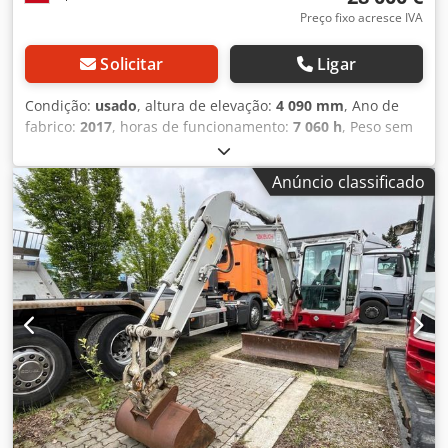
Preço fixo acresce IVA
Solicitar
Ligar
Condição:
usado
, altura de elevação:
4 090 mm
, Ano de
fabrico:
2017
, horas de funcionamento:
7 060 h
, Peso sem
carga: 5.000 kg Dksdpjy Egicofx Aigjr Dimensões (C x L x A):
551 x 184 x 252 cm Largura da esteira: 40 cm
Anúncio classificado