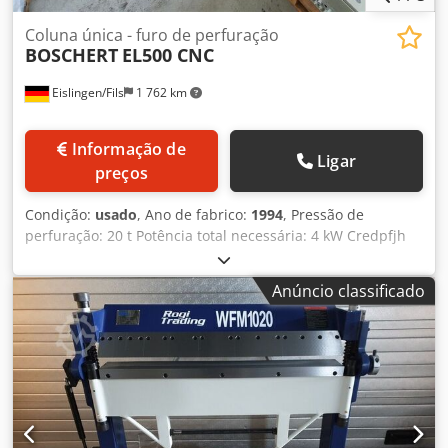
Coluna única - furo de perfuração
BOSCHERT
EL500 CNC
Eislingen/Fils
1 762 km
Informação de
Ligar
preços
Condição:
usado
, Ano de fabrico:
1994
, Pressão de
perfuração: 20 t Potência total necessária: 4 kW Credpfjh
Ra Rnsx Aptsf Peso da máquina aprox.: 2,8 t Espaço
necessário aprox.: 3,2 x 1,4 x 1,45 m Diâmetro de
Anúncio classificado
perfuração: máx. 105 mm Espessura da chapa - máx.: 6
mm Comprimento do curso - máx.: 25 mm Tensão: 380 V
Frequência: 50 Hz Carga ligada: 4 kVA Diâmetro de
perfuração: 105 mm máx. Unidade de entrada: 0,01 mm