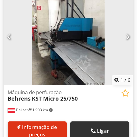
Equipamento:
documentação / manual
, Máquina de
costura de dedos com grampo superior segmentado
Incluindo o calibre traseiro manual Crodpfx Aega T Ddjptef
CILINDRO PNEUMÁTICO! Capacidade máxima de dobragem
em todo o comprimento de trabalho ----- 2,5 mm
Comprimento máximo de trabalho ----- 1020 mm Largura
máxima de abertura ----- 48 mm Largura dos dedos ----- 25
| 30 | 35 | 40 | 45 | 50 | 75 | 75 | 100 | 150 | 200 | 275
mm Ângulo máximo de ataque ----- 0 - 135 Peso ----- 320
KG Largura ----- 1350 mm Profundidade ----- 850 mm Altura
----- 1175 mm
1
/
6
Máquina de perfuração
Behrens
KST Micro 25/750
Dellach
1 903 km
Informação de
Ligar
preços