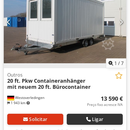
1
/
7
Outros
20 ft. Pkw Containeranhänger
mit neuem 20 ft. Bürocontainer
13 590 €
Westoverledingen
1 943 km
Preço fixo acresce IVA
Solicitar
Ligar