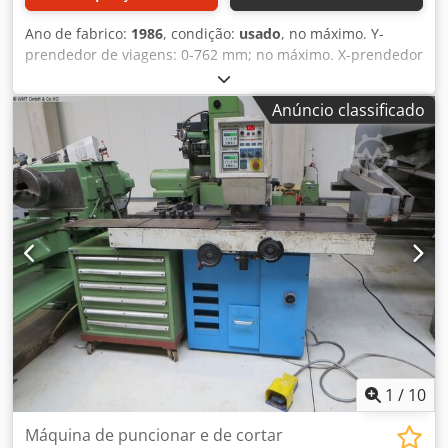
Ano de fabrico:
1986
, condição:
usado
, no máximo. Y-
prendedor de viagens: 0-762 mm; no máximo. X-prendedor
de viagens: 0-2000 mm; no máximo. pressão de corte:
250kN (25t); no máximo. espessura da placa: 10 mm; no
Anúncio classificado
máximo. diâmetro de perfuração: 105 mm; no máximo.
comprimento de curso: 0-25 mm; suporte de mesa LxB:
4200 x 900 mm; Cedpfx Aobn U Tljptsrf peso total: 4100kg;
electr. carga total conectada: 5,9 KW; Dimensões: L = 4200
W = 1695 H = 1660 mm; acessórios diversos
1
/
10
Máquina de puncionar e de cortar