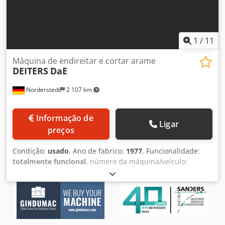
1
/
11
Máquina de endireitar e cortar arame
DEITERS
DaE
Norderstedt
2 107 km
Informação de
Ligar
preços
Condição:
usado
, Ano de fabrico:
1977
, Funcionalidade:
totalmente funcional
, número da máquina/veículo:
D08L/7603
, Número da cotação: D08L/7603 Tipo de
máquina: Máquina de endireitar e cortar arame Marca:
DEITERS Csdpfx Ajwi S Nvsptjrf Tipo: DaE Ano de
construção: 1977 Gama de diâmetros: 1-8 mm
Comprimentos de corte: 3000 mm Velocidade -
metros/minuto: 13-56 Localização: No nosso armazém