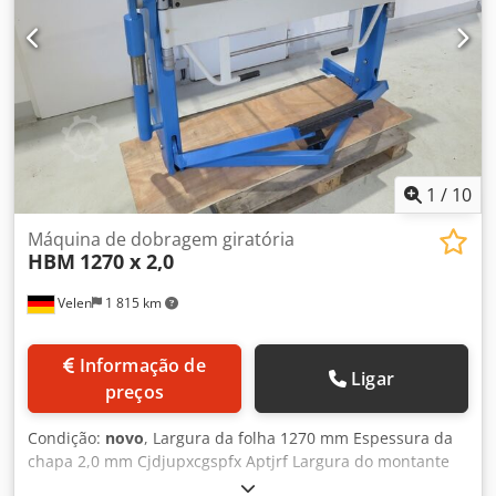
máxima de dobragem em todo o comprimento de trabalho
----- 2,5 mm Comprimento máximo de trabalho ----- 1020
mm Largura máxima de abertura ----- 46 mm Largura dos
dedos ----- 25 | 30 | 35 | 40 | 45 | 50 | 75 | 75 | 100 | 150
| 200 | 275 mm Ângulo máximo de ataque ----- 0 - 135
Peso ----- 340 KG Largura ----- 1350 mm Profundidade -----
850 mm Altura ----- 1175 mm
1
/
10
Máquina de dobragem giratória
HBM
1270 x 2,0
Velen
1 815 km
Informação de
Ligar
preços
Condição:
novo
, Largura da folha 1270 mm Espessura da
chapa 2,0 mm Cjdjupxcgspfx Aptjrf Largura do montante
1300 mm Largura de abertura 48 mm Ângulo de dobragem