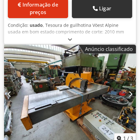
Informação de
Ligar
preços
Condição:
usado
, Tesoura de guilhotina Vöest Alpine
usada em bom estado comprimento de corte: 2010 mm
Capacidade de corte em aço até 370N/mm² de resistência
à tração: 5 mm Cursos por minuto: 50 H/min Pressão de
Anúncio classificado
retenção: 30 bar Codepgmpdjpfx Aptsrf Número de
fixações: 8 pcs. Calibre traseiro ajustável manualmente:
950 mm Garganta: 150 mm Dimensões: CxLxA CxLxA
280x190x140cm Peso: 2500 kg
1
/
3