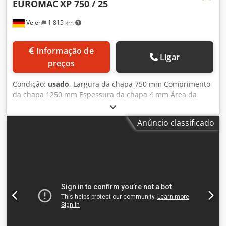
EUROMAC
XP 750 / 25
Velen
1 815 km
Informação de
Ligar
preços
Condição:
usado
, Largura da chapa 750 mm Comprimento
da chapa 1250 mm Espessura da chapa 4 mm Área da
mesa 1600 x 1050 mm Ciclos 180 ciclos/min Diâmetro
máximo de estampagem 105 mm Pressão de estampagem
Anúncio classificado
25 t Codsxfb Hmjpfx Aptorf Necessidade total de potência
4,0 kW Peso da máquina aprox. 1,8 t Dimensões C x L x A
1,9 x 1,9 x 1,7 m Máquina de puncionar e recortar - Visor
digital para X e Y - Armário de ferramentas com
ferramentas incluidas