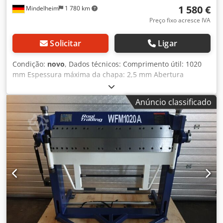
1 580 €
Mindelheim
1 780 km
Preço fixo acresce IVA
Solicitar
Ligar
Condição:
novo
, Dados técnicos: Comprimento útil: 1020
mm Espessura máxima da chapa: 2,5 mm Abertura
máxima: 48 mm Ângulo de dobra: 0 - 135 ° Largura: 1350
mm Profundidade: 820 mm Altura: 1140 mm Peso aprox.:
Anúncio classificado
285 kg Características: - Máquina de quinagem universal
para oficinas de caldeiraria e oficinas de reparação -
Construção robusta com design moderno - Fácil ajuste da
viga superior através de pedal, deixando as mãos livres
para o material Cjdpfxsct Rzbj Aptjrf - Quinadeira manual
para tarefas de dobra padrão - Viga superior segmentada
para grande variedade de possibilidades de dobra - Ótima
relação qualidade-preço - Processo de dobra rápido e
simples mediante alça arqueada - Revestimento
antiderrapante no pedal para maior segurança no
trabalho - Fácil ajuste da viga inferior conforme a
espessura da chapa - Viga superior alta para produção de