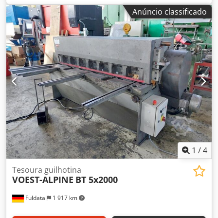
máx. 135 ° Potência total necessária Acionamento manual
Anúncio classificado
Peso da máquina aprox. 0,4 toneladas Espaço necessário
aprox. 1,6 x 0,9 x 1,2 m Máquina de dobragem de
segmentos Larguras dos segmentos: 25, 35, 40, 50, 75, 100,
125, 150, 250 mm.
1
/
4
Tesoura guilhotina
VOEST-ALPINE
BT 5x2000
Fuldatal
1 917 km