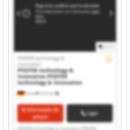
PFEIFER technology & innovation PFEIFER
technology & innovation PFEIFER technology &
innovation PFEIFER technology & innovation
PFEIFER technology & innovation PFEIFER
technology & innovation PFEIFER technology &
innovation PFEIFER technology & innovation
1
/
1
PFEIFER technology &
innovation
PFEIFER technology &
innovation
PFEIFER
technology & innovation
Plauen
2 013 km
Informação de
Ligar
preços
PFEIFER technology & innovation PFEIFER