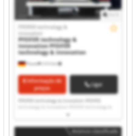
innovation PFEIFER technology & innovation
1
/
1
PFEIFER technology &
innovation
PFEIFER technology &
innovation
PFEIFER
technology & innovation
Plauen
2 013 km
Informação de
Ligar
preços
PFEIFER technology & innovation PFEIFER
technology & innovation PFEIFER technology &
innovation PFEIFER technology & innovation
PFEIFER technology & innovation PFEIFER
technology & innovation PFEIFER technology &
Anúncio classificado
innovation PFEIFER technology & innovation