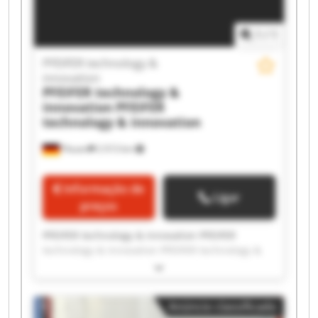
1
/
1
PFEIFER technology &
innovation
PFEIFER technology &
innovation
PFEIFER
technology & innovation
Plauen
2 013 km
Informação de
Ligar
preços
PFEIFER technology & innovation PFEIFER
technology & innovation PFEIFER technology &
innovation PFEIFER technology & innovation
PFEIFER technology & innovation PFEIFER
technology & innovation PFEIFER technology &
Anúncio classificado
innovation PFEIFER technology & innovation