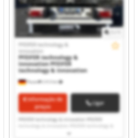
innovation PFEIFER technology & innovation
PFEIFER technology & innovation PFEIFER
technology & innovation PFEIFER technology &
innovation PFEIFER technology & innovation
1
/
1
PFEIFER technology &
innovation
PFEIFER technology &
innovation
PFEIFER
technology & innovation
Plauen
2 013 km
Informação de
Ligar
preços
PFEIFER technology & innovation PFEIFER
technology & innovation PFEIFER technology &
innovation PFEIFER technology & innovation