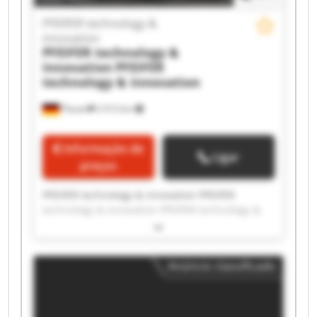
PFEIFER technology &
innovation
PFEIFER technology &
innovation
PFEIFER
technology & innovation
Plauen
2 013 km
Informação de
Ligar
preços
PFEIFER technology & innovation PFEIFER
technology & innovation PFEIFER technology &
innovation PFEIFER technology & innovation
PFEIFER technology & innovation PFEIFER
technology & innovation PFEIFER technology &
Anúncio classificado
innovation PFEIFER technology & innovation
PFEIFER technology & innovation PFEIFER
technology & innovation PFEIFER technology &
innovation PFEIFER technology & innovation