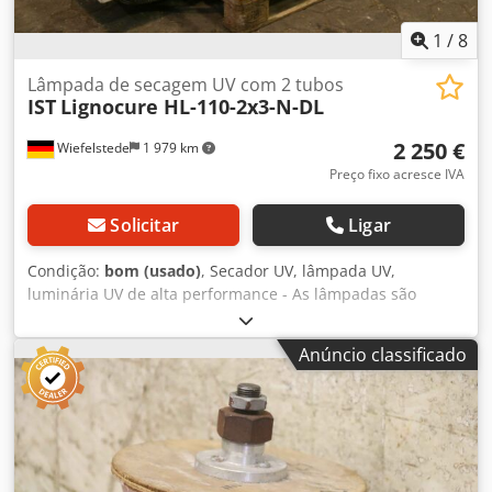
1
/
8
Lâmpada de secagem UV com 2 tubos
IST
Lignocure HL-110-2x3-N-DL
2 250 €
Wiefelstede
1 979 km
Preço fixo acresce IVA
Solicitar
Ligar
Condição:
bom (usado)
, Secador UV, lâmpada UV,
luminária UV de alta performance - As lâmpadas são
provenientes de uma secagem de verniz UV - Largura de
trabalho: 1400 mm - Carcaça dupla Dkjdpfx Aocft T Hoivsr -
Anúncio classificado
Faixa UV: 180 - 450 nm - Tipo de tubo UV: CK 110/80 -
Potência do irradiador: 80 W/cm - Quantidade: 3 secadores
UV com 2 tubos cada - Preço: por peça - Transformadores e
acessórios: disponíveis por um custo adicional (2x ID13948
e 2x ID13949 ou ID13950) - Dimensões: 1720/400/H630 mm
- Peso: 126 kg/peça