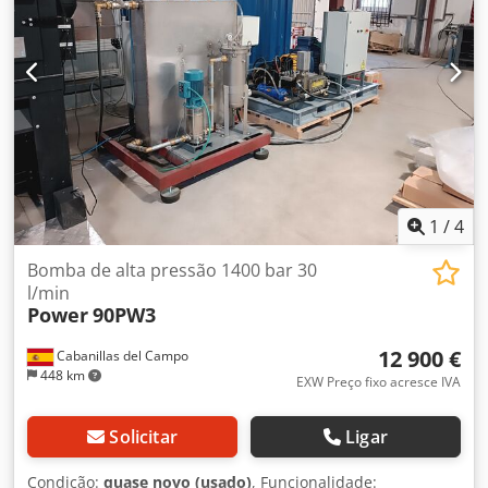
1
/
4
Bomba de alta pressão 1400 bar 30
l/min
Power
90PW3
12 900 €
Cabanillas del Campo
448 km
EXW Preço fixo acresce IVA
Solicitar
Ligar
Condição:
quase novo (usado)
, Funcionalidade: