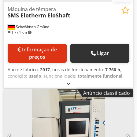
Máquina de têmpera
SMS Elotherm
EloShaft
Schwäbisch Gmünd
1 774 km
Informação de
Ligar
preços
Ano de fabrico:
2017
, horas de funcionamento:
7 760 h
,
condição:
usado
, Funcionalidade:
totalmente funcional
,
número da máquina/veículo:
4012321
, Por favor, informe-
nos o seu preço de oferta. Venda apenas dentro da
Anúncio classificado
Europa, incluindo a Turquia. ----- Dados técnicos
disponíveis no anexo. Sem embalagem; Excluídos
quaisquer direitos de garantia. Caso deseje desmontar o
equipamento por conta própria, favor informar na sua
proposta. Não assumimos responsabilidade pela precisão
dos dados técnicos, pela completude de acessórios e
ferramentas, nem pelo cumprimento de quaisquer