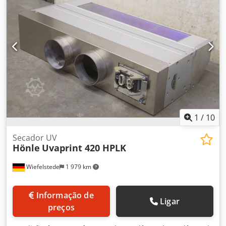
1
/
10
Secador UV
Hönle
Uvaprint 420 HPLK
Wiefelstede
1 979 km
Informação de
Ligar
preços