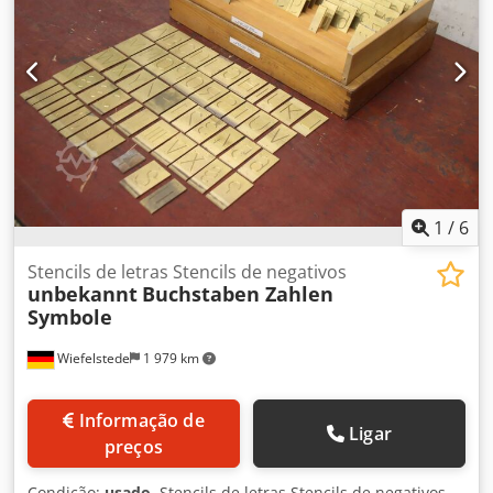
1
/
6
Stencils de letras Stencils de negativos
unbekannt
Buchstaben Zahlen
Symbole
Wiefelstede
1 979 km
Informação de
Ligar
preços
Condição:
usado
, Stencils de letras Stencils de negativos -