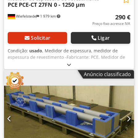
PCE
PCE-CT 27FN 0 - 1250 µm
290 €
Wiefelstede
1 979 km
Preço fixo acresce IVA
Solicitar
Ligar
Condição:
usado
, Medidor de espessura, medidor de
espessura de revestimento -Fabricante: PCE, Medidor de
espessura com estojo -Tipo: PCE-CT 27FN -Gama de
medição: 0 - 1250 µm -Acessórios: ver fotos Dedper H
Anúncio classificado
Nlwsfx Aivokr -Dimensões: 250/210/H55 mm -Peso: 0,7 kg