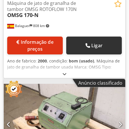
Máquina de jato de granalha de
tambor OMSG ROTOFLOW 170N
OMSG
170-N
Balaguer
808 km
Informação de
Ligar
preços
Ano de fabrico:
2000
, condição:
bom (usado)
, Máquina de
jato de granalha de tambor usada Marca: OMSG Tipo:
ROTOFLOW Modelo: 170-N Ano: 2000 Número de registo:
10371/00 Máquina de jateamento com esteira contínua
Anúncio classificado
para jateamento de peças forjadas de alumínio, latão ou
aço, parafusos e porcas. Djdpfx Aiemza S Eovskr Torre de
alimentação automática. Peso máximo da peça por
unidade: 8 kg. Turbinas: 2 x 11kw Diâmetro da turbina:
350mm Turbinas do inversor Válvulas especiais de duas
posições Filtro ESTADO ACTUAL: Desmontado e
armazenado nas nossas instalações.