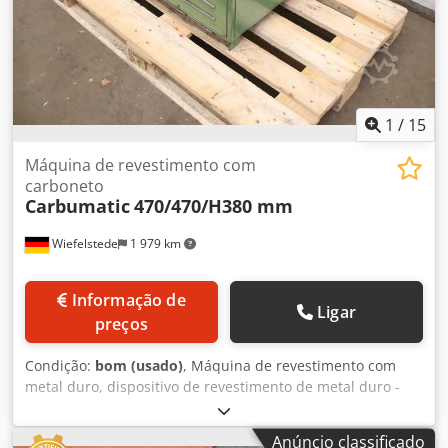
1
/
15
Máquina de revestimento com
carboneto
Carbumatic
470/470/H380 mm
Wiefelstede
1 979 km
Informação de
Ligar
preços
Condição:
bom (usado)
, Máquina de revestimento com
metal duro, dispositivo de revestimento de metal duro -
Fabricante: Carbumatic, máquina de revestimento com
metal duro - Tipo: infelizmente sem designação de tipo -
Anúncio classificado