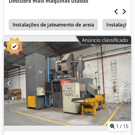
Descubra mais máquinas usadas
uma unidade de medição para a condutividade. O sistema
pode ser utilizado para as seguintes aplicações: Limpeza
de vidros Água desmineralizada para baterias de
empilhadores e outras baterias Enchimento de sistemas
Instalações de jateamento de areia
Instalações 
de aquecimento Limpeza automóvel Limpeza de peças
Dkedpfx Asy Sxudeivor Água de limpeza Aquariofilia
Anúncio classificado
1
/
15