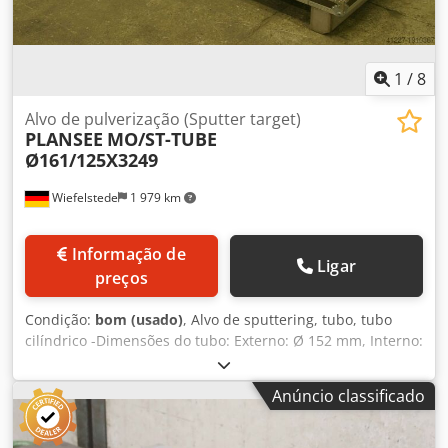
1
/
8
Alvo de pulverização (Sputter target)
PLANSEE
MO/ST-TUBE
Ø161/125X3249
Wiefelstede
1 979 km
Informação de
Ligar
preços
Condição:
bom (usado)
, Alvo de sputtering, tubo, tubo
cilíndrico -Dimensões do tubo: Externo: Ø 152 mm, Interno:
Ø 125 mm, Comprimento total: 3249 mm -Quantidade: 2
tubos disponíveis Dsdpfxsb Ilw Uo Aivskr -Preço: Completo
Anúncio classificado
-Inclui caixa de transporte -Dimensões da caixa:
3600/570/A585 mm -Peso: 306 kg