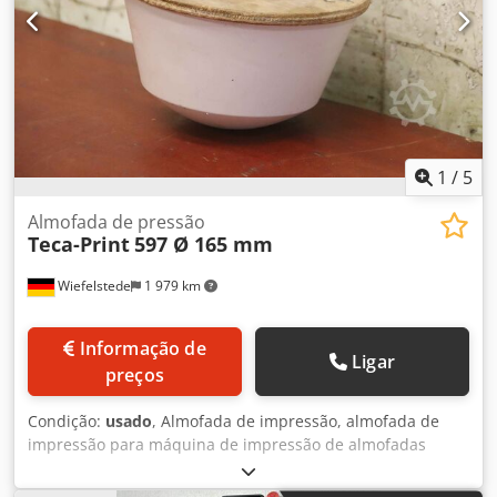
1
/
5
Almofada de pressão
Teca-Print
597 Ø 165 mm
Wiefelstede
1 979 km
Informação de
Ligar
preços
Condição:
usado
, Almofada de impressão, almofada de
impressão para máquina de impressão de almofadas
Dkjdpfxjrkp N Rs Aivsr -Fabricante: Teca-Print, almofada de
impressão para máquina de impressão de almofadas -