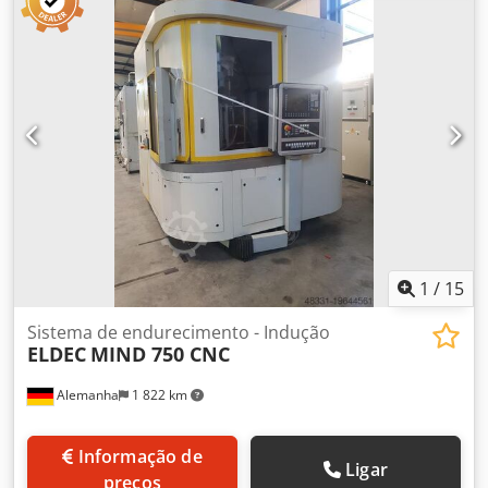
1
/
15
Sistema de endurecimento - Indução
ELDEC
MIND 750 CNC
Alemanha
1 822 km
Informação de
Ligar
preços