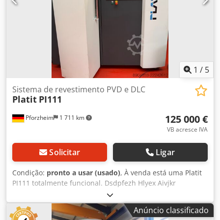
requisitos de segurança ou proteção ambiental
estabelecidos nas normas de prevenção de acidentes.
Dkedpezkiz Aefx Aivsr
1
/
5
Sistema de revestimento PVD e DLC
Platit
PI111
125 000 €
Pforzheim
1 711 km
VB acresce IVA
Solicitar
Ligar
Condição:
pronto a usar (usado)
, À venda está uma Platit
PI111 totalmente funcional. Dsdpfezh Hlyex Aivjkr
Anúncio classificado