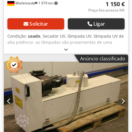
1 150 €
Wiefelstede
1 979 km
Preço fixo acresce IVA
Solicitar
Ligar
Condição:
usado
, Secador UV, lâmpada UV, lâmpada UV de
alta potência -as lâmpadas são provenientes de uma
unidade de secagem de verniz UV -Largura de trabalho:
1400 mm -uma habitação -Gama UV: 180 - 450 nm -UV tipo
Anúncio classificado
de tubo: CK 110/80 - Potência emissora: 80 W/cm -Número:
2x lâmpadas secadoras com 1 tubo cada uma disponível -
Preço: por peça -Transformadores e acessórios:
disponíveis a custo extra (1x ID13948 e 1x ID13949 ou
ID13950) -Dimensões: 1720/340/H630 mm -Peso: 94
kg/peça Dedpfx Aecft Tveivokr