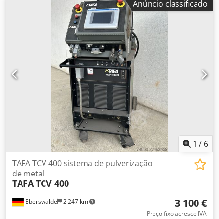
Anúncio classificado
Tipo: 597 Ø 165 mm -Montagem: M16 -Quantidade: 3x
almofada de impressão disponível -Preço: por peça -
Dimensões totais: Ø 165 x 150 mm -Peso: 1,7 kg/peça
1
/
6
TAFA TCV 400 sistema de pulverização
de metal
TAFA
TCV 400
3 100 €
Eberswalde
2 247 km
Preço fixo acresce IVA