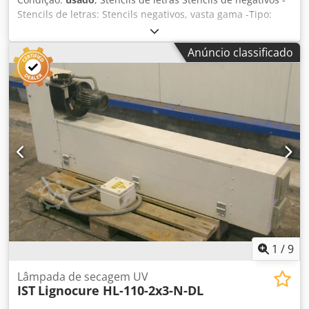
Stencils de letras: Stencils negativos, vasta gama -Tipo:
espelho médio alemão, letras grandes, números, símbolos
Djdou Intgjpfx Aivekr -Dimensões da caixa: 465/330/H65
Anúncio classificado
mm -Peso: 8,1 kg
1
/
9
Lâmpada de secagem UV
IST
Lignocure HL-110-2x3-N-DL