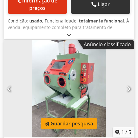
Informação de
Ligar
preços
Condição:
usado
, Funcionalidade:
totalmente funcional
, À
venda, equipamento completo para tratamento de
brunimento em banho de sal, incluindo grua, sistema de
exaustão e diversos acessórios. O equipamento de
Anúncio classificado
brunimento foi construído internamente e aprovado, mas
não possui a certificação CE. Dimensões da cuba:
Comprimento: 990 mm, Largura: 490 mm, Altura: 680 mm.
Composto por 6 cubas. Dimensões totais: Comprimento:
4,70 m, Largura: 1,40 m, Altura: 0,95 m. Grua e sistema de
exaustão incluídos no preço. + 6 resistências de
aquecimento adicionais. Desmontagem e recolha por
conta do comprador! Djdjzkf E Ropfx Aivekr Visitas
possíveis mediante agendamento.
Guardar pesquisa
1
/
5