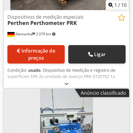
1
/
10
Dispositivos de medição especiais
Perthen
Perthometer PRK
Alemanha
2 079 km
Informação de
Ligar
preços
Condição:
usado
, Dispositivo de medição e registro de
superfícies SP6 2x unidade de avanço PRK 6720702 1x
suporte de medição PST-Ue (ajuste transversal = 165mm e
ajuste vertical = 440mm) tamanho da mesa 650 x 450mm
Anúncio classificado
1x suporte de medição PST-Ve (ajuste vertical 450mm,
motorizado) + unidade de comando manual; tamanho da
mesa 650 x 178mm Dodpfx Aiju N Awvevskr Perthometer
S6P e uma oferta variada/abrangente de apalpadores de
medição e acessórios de medição (comparável ver imagem)