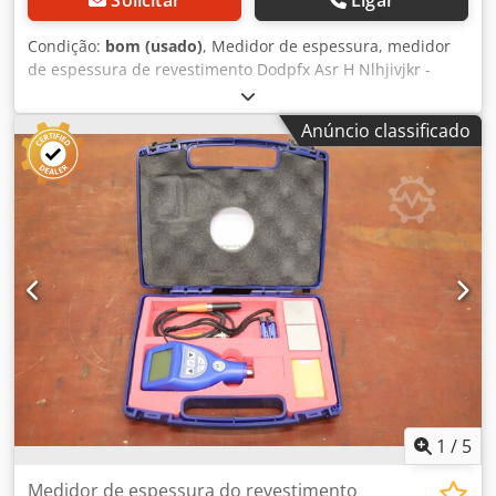
Condição:
bom (usado)
, Medidor de espessura, medidor
de espessura de revestimento Dodpfx Asr H Nlhjivjkr -
Fabricante: Elcometer, cortador hachurado com caixa -
Tipo: Elcometer 107 -Material: aço inoxidável/alumínio -
Anúncio classificado
Acessórios: veja fotos -Dimensões: 300/270/H75 mm -Peso:
1,1kg
1
/
5
Medidor de espessura do revestimento