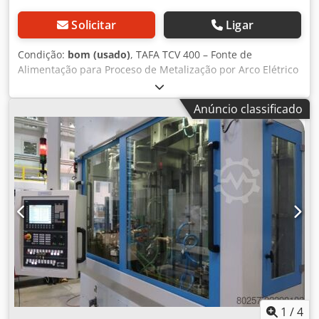
Solicitar
Ligar
Condição:
bom (usado)
, TAFA TCV 400 – Fonte de
Alimentação para Proceso de Metalização por Arco Elétrico
À venda, uma fonte de alimentação TAFA TCV 400 para
sistemas industriais de metalização por arco elétrico
Anúncio classificado
(metalização por arco elétrico de dois fios). Este
equipamento é ideal como substituto ou para expandir
sistemas TAFA/Praxair existentes. Dados técnicos:
Fabricante: TAFA (Praxair Surface Technologies) Modelo:
TCV 400 Corrente de saída até 500 A Fonte de alimentação
trifásica Versão industrial para uso profissional Adequado
para metalização por arco elétrico de dois fios Áreas de
aplicação: Proteção contra corrosão Proteção contra
desgaste Reparação de eixos Ajuste de rolamentos
Dkedpjzqt Uyofx Aiver Engenharia mecânica Construção de
centrais elétricas e instalações Metalização de
componentes estruturais de aço Estado: Usado Estado
visual: ver imagens Disponível em 3 unidades Inspeção e
recolha: Marie-Curie-Str. 1 16225 Eberswalde
1
/
4