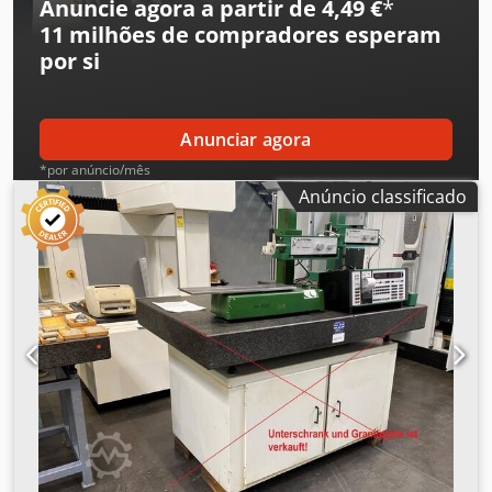
Anuncie agora a partir de 4,49 €
*
kg/unidade
11 milhões de compradores
esperam
por si
Anunciar agora
*por anúncio/mês
Anúncio classificado