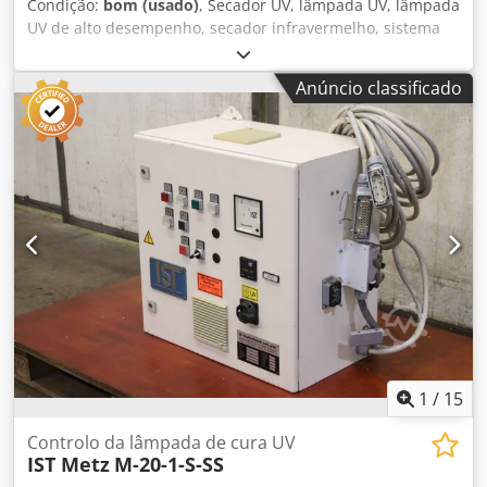
Condição:
bom (usado)
, Secador UV, lâmpada UV, lâmpada
UV de alto desempenho, secador infravermelho, sistema
de secador UV, lâmpada de superfície UV -Fabricante:
Hönle, sistema de secagem UV para secagem de tintas,
Anúncio classificado
vernizes e plásticos Djdpfxeqw D Ebj Aivekr -Tipo: Uvaprint
420 HPLK, incluindo lâmpada -Quantidade: 4 secadores UV
disponíveis -Preço: por peça -Dimensões: 600/355/H140
mm -Peso: 16kg/peça
1
/
15
Controlo da lâmpada de cura UV
IST Metz
M-20-1-S-SS