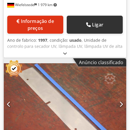
Wiefelstede
1 979 km
Informação de
Ligar
preços
Ano de fabrico:
1997
, condição:
usado
, Unidade de
controlo para secador UV, lâmpada UV, lâmpada UV de alta
potência, secador de infravermelhos, sistema de secador
UV, projetor UV, sistema de revestimento UV -Fabricante:
Anúncio classificado
IST Metz, unidade de controlo para lâmpada de secagem
UV -Tipo: M-20-1-S-SS Djdpford Acpjx Aivjkr -Tubos UV:
Tipo M 200 S 2 -Gama UV: 180-450 mm -Número: 4x
controlo disponível -Preço: por peça -Dimensões:
600/360/H600 mm -Peso: 77 kg/peça