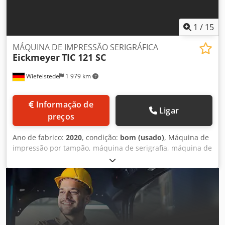
1
/
15
MÁQUINA DE IMPRESSÃO SERIGRÁFICA
Eickmeyer
TIC 121 SC
Wiefelstede
1 979 km
Informação de
Ligar
preços
Ano de fabrico:
2020
, condição:
bom (usado)
, Máquina de
impressão por tampão, máquina de serigrafia, máquina de
impressão rotativa, impressora por tampão -Fabricante:
Eickmeyer, máquina de serigrafia, máquina de impressão
por tampão -Tipo: TIC 121 SC -Tensão: 230 V -Dimensões
da mesa: 180 x 100 mm -Alcance: 165 mm -Controlo: com
pedal Dodpfxox Ei Tws Aivjkr -Quantidade: 3 máquinas de
impressão por tampão disponíveis -Preço: por unidade -
Dimensões de transporte: 670/400/A530 mm -Peso: 50