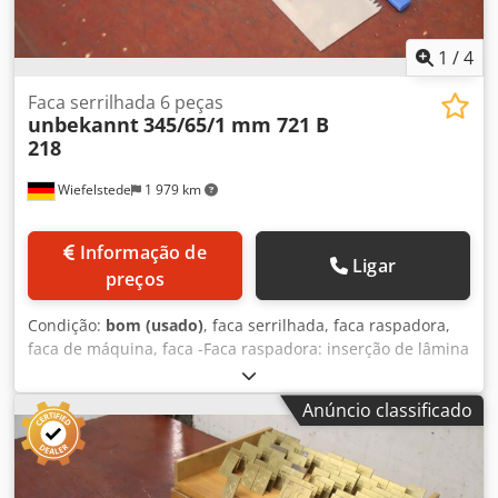
1
/
4
Faca serrilhada 6 peças
unbekannt
345/65/1 mm 721 B
218
Wiefelstede
1 979 km
Informação de
Ligar
preços
Condição:
bom (usado)
, faca serrilhada, faca raspadora,
faca de máquina, faca -Faca raspadora: inserção de lâmina
6 peças -Tipo: 721 B 218 -Diâmetro do furo: Ø 6,5 mm
Dkodsv Ahkwepfx Aivor -Número: 6x lâminas disponíveis -
Anúncio classificado
Preço/Entrega:completo -Dimensões: 345/65/1 mm -Peso:
0,2 kg/peça