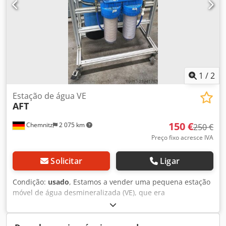
1
/
2
Estação de água VE
AFT
150 €
Chemnitz
2 075 km
250 €
Preço fixo acresce IVA
Solicitar
Ligar
Condição:
usado
, Estamos a vender uma pequena estação
móvel de água desmineralizada (VE), que era
anteriormente utilizada para encher pequenas máquinas
de limpeza de peças. Como pode ser visto na imagem, o
sistema dispõe de dois filtros, dois permutadores iónicos e