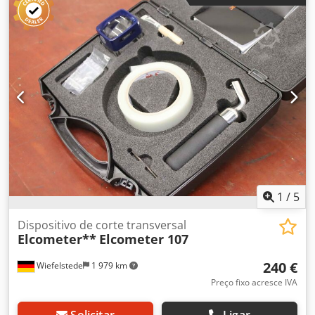
Tensão: 3 x 220-380 V / 50 Hz - Potência: 0,4 kW -
Dimensões de transporte: 470/470/A380 mm - Peso: 49
kg/unidade Dodpfxoy Edpyj Aivokr
1
/
5
Dispositivo de corte transversal
Elcometer**
Elcometer 107
240 €
Wiefelstede
1 979 km
Preço fixo acresce IVA
Solicitar
Ligar