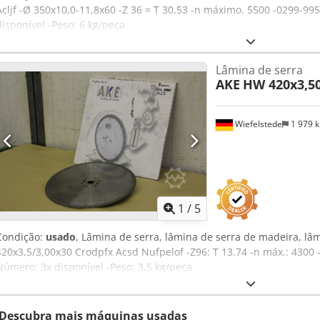
Acljf -Ø 350x10,0-11,8x60 -Z 36 = T 30,53 -n máximo. 5500 -0299-9
disponível -Peso: 6 kg/peça
Lâmina de serra
AKE
HW 420x3,50
Wiefelstede
1 979 
1
/
5
Condição:
usado
, Lâmina de serra, lâmina de serra de madeira, lâm
420x3,5/3,00x30 Crodpfx Acsd Nufpelof -Z96: T 13.74 -n máx.: 4300
Número: 3x disponível -Peso: 3,5 kg/peça
Descubra mais máquinas usadas