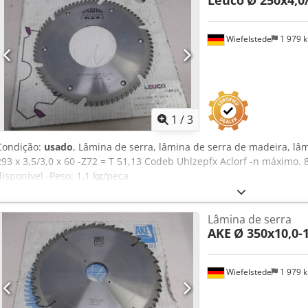
Leuco
Ø 250x4,0
Wiefelstede
1 979 
1
/
3
Condição:
usado
, Lâmina de serra, lâmina de serra de madeira, lâ
293 x 3,5/3,0 x 60 -Z72 = T 51,13 Codeb Uhlzepfx Aclorf -n máximo.
disponível -Peso: 1,1 kg/peça
Lâmina de serra
AKE
Ø 350x10,0-
Wiefelstede
1 979 