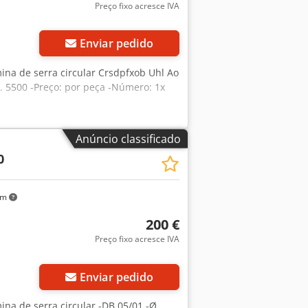
Preço fixo acresce IVA
Enviar pedido
mina de serra circular Crsdpfxob Uhl Ao
. 5500 -Preço: por peça -Número: 1x
Anúncio classificado
0
km
200 €
Preço fixo acresce IVA
Enviar pedido
ina de serra circular -DB 05/01 -Ø