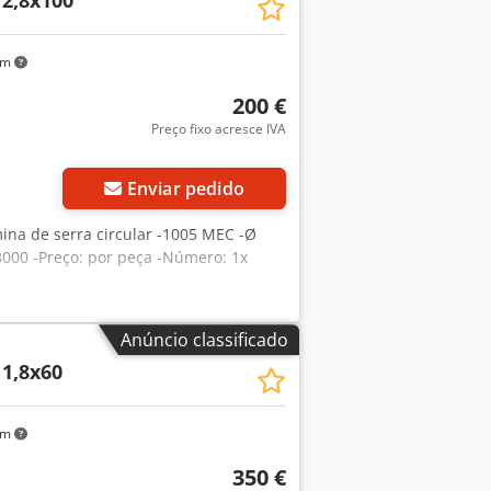
/2,8x100
km
200 €
Preço fixo acresce IVA
Enviar pedido
mina de serra circular -1005 MEC -Ø
 8000 -Preço: por peça -Número: 1x
Anúncio classificado
11,8x60
km
350 €