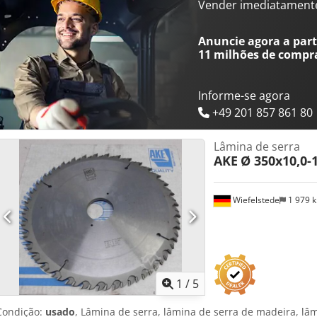
Vender imediatament
Anuncie agora a parti
11 milhões de compr
Informe-se agora
+49 201 857 861 80
Lâmina de serra
AKE
Ø 350x10,0-
Wiefelstede
1 979 
1
/
5
Condição:
usado
, Lâmina de serra, lâmina de serra de madeira, lâm