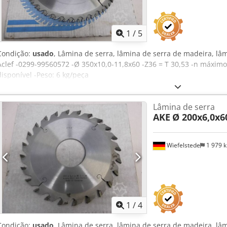
1
/
5
Condição:
usado
, Lâmina de serra, lâmina de serra de madeira, lâ
Aclef -0299-99560572 -Ø 350x10,0-11,8x60 -Z36 = T 30,53 -n máximo
disponível -Peso: 6 kg/peça
Lâmina de serra
AKE
Ø 200x6,0x6
Wiefelstede
1 979 
1
/
4
Condição:
usado
, Lâmina de serra, lâmina de serra de madeira, lâm