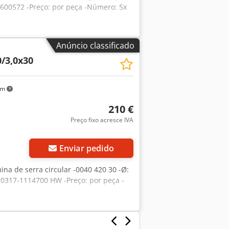
95600572 -Preço: por peça -Número: 5x
Anúncio classificado
/3,0x30
km
210 €
Preço fixo acresce IVA
Enviar pedido
ina de serra circular -0040 420 30 -Ø:
 -0317-1114700 HW -Preço: por peça -