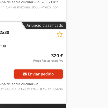
mina de serra circular -0402-5021202
 T 17,44 -n máximo. 9000 -Preço: por
Anúncio classificado
,2x30
km
320 €
Preço fixo acresce IVA
Enviar pedido
ina de serra circular -Ø
clef -0904-1041782x HW -UFN- equipado