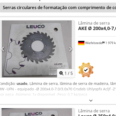
Serras circulares de formatação com comprimento de 
Lâmina de serra
AKE
Ø 200x4,0-7,
Wiefelstede
1 979 
1
/
5
Condição:
usado
, Lâmina de serra, lâmina de serra de madeira, lâ
HW -UFN - equipado -Ø 200x4.0-7.0/3.0x70 Crsdeb Uhlyopfx Acljf -Z
por peça -Número: 1x disponível -Peso: 0,7 kg/peça
Lâmina de serra