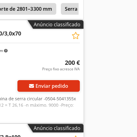
corte de 2801–3300 mm
Serra multifolhas
Anúncio classificado
0/3,0x70
km
200 €
Preço fixo acresce IVA
Enviar pedido
mina de serra circular -0504-5041355x
12 = T 26,16 -n máximo. 9000 -Preço:
Anúncio classificado