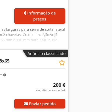
Informação de
preços
ias larguras para serra de corte lateral
2 chavetas. Crsdpsiimz Ajfx Acljf
de 55 mm e 110 mm para KME 2, BM.
de recorte S 900, diâmetro externo 150
Anúncio classificado
,8x65
km
200 €
Preço fixo acresce IVA
Enviar pedido