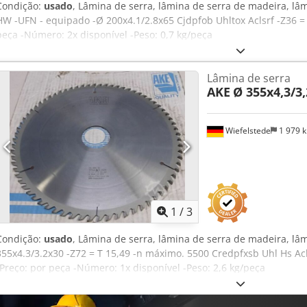
Condição:
usado
, Lâmina de serra, lâmina de serra de madeira, lâ
HW -UFN - equipado -Ø 200x4.1/2.8x65 Cjdpfob Uhltox Aclsrf -Z36 =
peça -Número: 2x disponível -Peso: 0,7 kg/peça
Lâmina de serra
AKE
Ø 355x4,3/3
Wiefelstede
1 979 
1
/
3
Condição:
usado
, Lâmina de serra, lâmina de serra de madeira, lâm
355x4.3/3.2x30 -Z72 = T 15,49 -n máximo. 5500 Credpfxsb Uhl Hs A
-Preço: por peça -Número: 1x disponível -Peso: 2,6 kg/peça