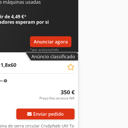
e máquinas usadas
r de 4,49 €
*
adores
esperam por si
Anunciar agora
*por anúncio/mês
Anúncio classificado
11,8x60
km
350 €
Preço fixo acresce IVA
Enviar pedido
ina de serra circular Crsdpfxeb Uhl To