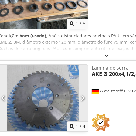
1
/
6
Condição:
bom (usado)
, Anéis distanciadores originais PAUL em vár
KME 2, BM, diâmetro externo 120 mm, diâmetro do furo 75 mm, com 
Buchas de serra originais PAUL com comprimento útil de fixação 
Anéis distanciadores originais PAUL em várias larguras para serra 
mm, diâmetro do furo 110 mm, com 2 chavetas.
Lâmina de serra
AKE
Ø 200x4,1/2
Wiefelstede
1 979 
1
/
4