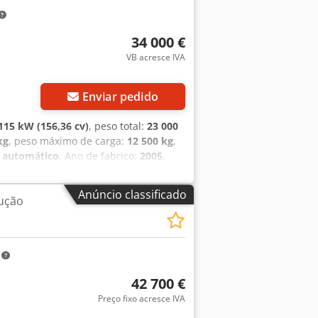
34 000 €
VB acresce IVA
Enviar pedido
115 kW (156,36 cv)
, peso total:
23 000
kg
, peso máximo de carga:
12 500 kg
,
:
automático
, Ano de fabrico:
2005
,
a do gripper, lança ajustável
,
abricação 2005. Um garra pode ser
Anúncio classificado
ução
HL 331 Número de identificação do
l no eixo dianteiro: 11.700 kg Carga
5 Potência do motor: 115 kW Peso
s informações, envie-nos uma
m
r vídeos e mais fotos mediante
42 700 €
Preço fixo acresce IVA
ais imagens