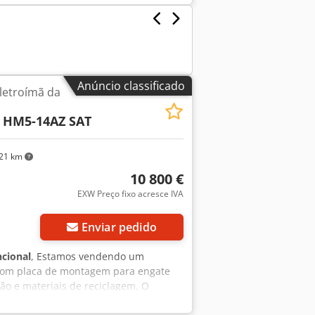
iro: 10.000 kg Potência líquida no
.000 kg Se tiver alguma dúvida ou
Anúncio classificado
eletroímã da
HM5-14AZ SAT
21 km
10 800 €
EXW Preço fixo acresce IVA
Enviar pedido
ncional
, Estamos vendendo um
 Com placa de montagem para engate
ão e materiais de reciclagem. O
e de limpeza de valas! Dentro do ímã