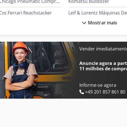
Chicago Pneumatic Compressor
Komatsu Bulldozer
Cvs Ferrari Reachstacker
Mostrar mais
Daikin Ar Condicionado
Liebherr Grua
Demag Grua
Linde Reachstacker
Doppstadt Shredder
Mitsubishi Ar Condicionad
Vender imediatament
Gea Decantador
Mixaco Mixer
Anuncie agora a parti
11 milhões de compr
Informe-se agora
+49 201 857 861 80