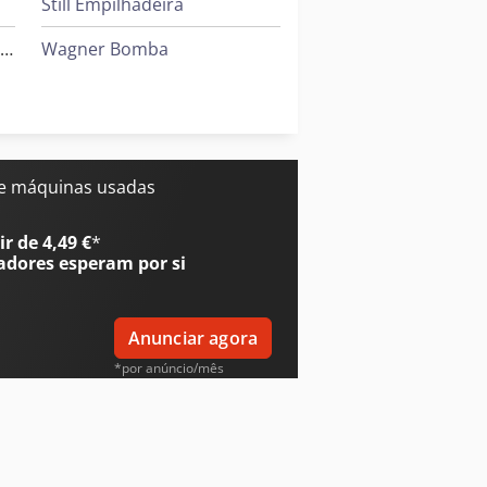
Still Empilhadeira
Leif & Lorentz Máquinas De Escovar
Wagner Bomba
Windmöller & Hölscher Máquinas De Sacos
Zeppelin Silo
o
e máquinas usadas
r de 4,49 €
*
adores
esperam por si
Anunciar agora
*por anúncio/mês