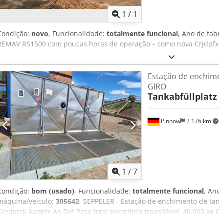
1
/
1
Condição:
novo
, Funcionalidade:
totalmente funcional
, Ano de fab
REMAV RS1500 com poucas horas de operação – como nova Crjdpfx
Estação de enchim
GIRO
Tankabfüllplatz
Pinnow
2 176 km
1
/
7
Condição:
bom (usado)
, Funcionalidade:
totalmente funcional
, An
máquina/veículo:
305642
, SEPPELER - Estação de enchimento de ta
Credszck Aaopfx Aa Dof Peso total permitido transitável: 40.000 kg