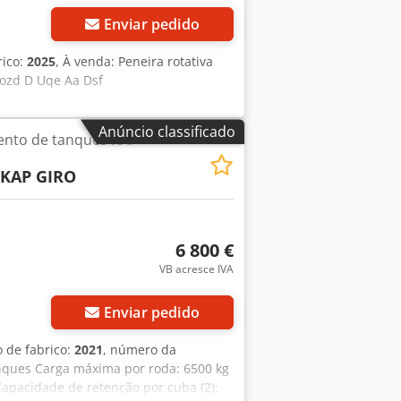
Enviar pedido
rico:
2025
, À venda: Peneira rotativa
ozd D Uqe Aa Dsf
Anúncio classificado
ento de tanques KAP
KAP GIRO
6 800 €
VB acresce IVA
Enviar pedido
o de fabrico:
2021
, número da
nques Carga máxima por roda: 6500 kg
 Capacidade de retenção por cuba (2):