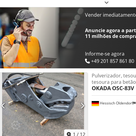
180 litros
Vender imediatament
Anuncie agora a parti
11 milhões de compr
Informe-se agora
+49 201 857 861 80
Pulverizador, teso
tesoura para betão
OKADA
OSC-83V
Hessisch Oldendorf
1
/
12