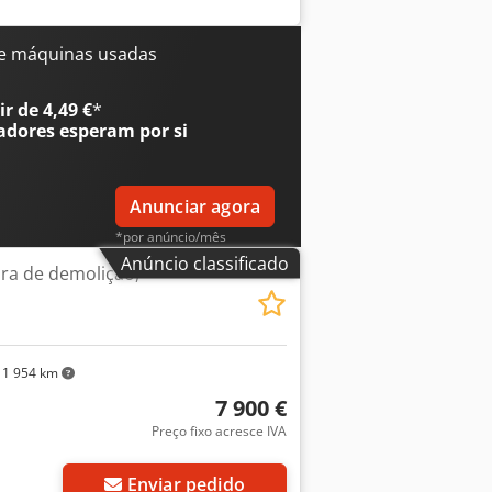
e máquinas usadas
r de 4,49 €
*
adores
esperam por si
Anunciar agora
*por anúncio/mês
Anúncio classificado
ura de demolição,
1 954 km
7 900 €
Preço fixo acresce IVA
Enviar pedido