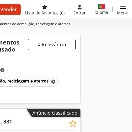
Vender
Idioma
Lista de favoritos
(0)
Entrar
Menu
entos de demolição, reciclagem e aterros
amentos
Relevância
usado
ão, reciclagem e aterros
Anúncio classificado
 331