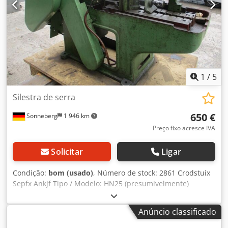
aprox. L 550 x A 1270 x P 1700 mm - Peso: aprox. 380 kg
1
/
5
Silestra de serra
650 €
Sonneberg
1 946 km
Preço fixo acresce IVA
Solicitar
Ligar
Condição:
bom (usado)
, Número de stock: 2861 Crodstuix
Sepfx Ankjf Tipo / Modelo: HN25 (presumivelmente)
Alcance de corte redondo: 270 mm retangular: 270x 250
mm comprimento da lâmina: 500 mm abertura: 310 mm
Anúncio classificado
Controlo: convencional Velocidade de curso: 85 e 110
cursos duplos por minuto Ligação: 1,7 kW Mordentes de