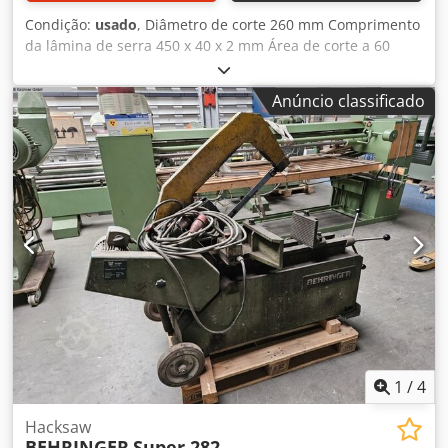
Condição:
usado
, Diâmetro de corte 260 mm Comprimento
da lâmina de serra 450 x 40 x 2 mm Área de corte a 60
graus: quadrado 240 mm Área de corte a 90 graus:
retângulo 260 x 180 mm Potência total requerida 2,0/2,6
Anúncio classificado
kW Peso da máquina aprox. 1,4 t Dimensões C x L x A 2,1 x
1,7 x 1,0 m Serra de fita automática hidráulica Cedpfx
Ansyt R Ikokerf - Sistema de refrigeração - 2 velocidades
1
/
4
Hacksaw
BEHRINGER
Super 282