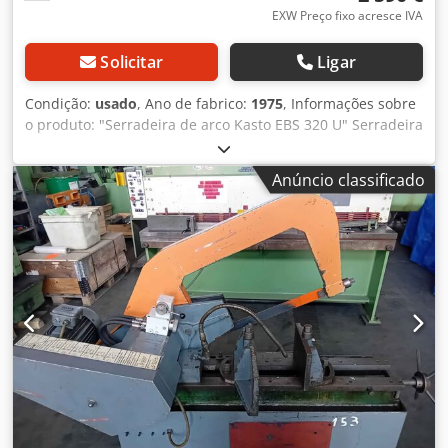
EXW Preço fixo acresce IVA
Solicitar
Ligar
Condição:
usado
, Ano de fabrico:
1975
, Informações sobre
o produto: "Serradeira de arco Kasto EBS 320 U" Serradeira
de arco Kasto EBS 320 U Estado: Usado Ano de fabricação:
1975 Dados técnicos: Diâmetro de corte: 320 mm Área de
Anúncio classificado
corte: 90° (secção quadrada): 320 x 320 mm 45° (secção
quadrada): 180 x 18 mm 45° (secção redonda): 180 mm
Codpfozily Sex Ankerf Abertura do grampo: 320 mm
Velocidades de avanço: 37 - 102, 4 níveis Comprimento da
lâmina da serra: 575 x 50 x 2,5 mm Potência do motor: 4,5
kW Dimensões (L x P x A), aproximadamente: 1670 x 750 x
1500 (com o arco na parte superior) Peso,
aproximadamente: 700 kg Equipamento: - Sistema de
refrigeração com bomba - 2 lâminas de serra - Pés da
máquina Artigo sob consulta: Custos de transporte
fornecidos em orçamento individualizado.