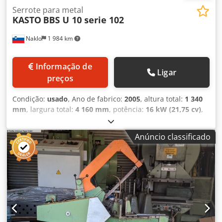
Serrote para metal
KASTO
BBS U 10 serie 102
Naklo
1 984 km
Informação de
Ligar
preços
Condição:
usado
, Ano de fabrico:
2005
, altura total:
1 340
mm
, largura total:
4 160 mm
, potência:
16 kW (21,75 cv)
,
largura de corte (máx.):
1 060 mm
, altura da mesa:
1 060
mm
, Oferecemos esta serra de fita KASTO BBS U 10, série
Anúncio classificado
102, usada, fabricada em 2005. Fabricante: KASTO Modelo:
BBS U 10 série 102 Ano de fabricação: 2005 Estado: usada
ID da categoria: 1638 ID do tipo: 1756 Tipo: serra de fita
Tensão da lâmina: • Largura da lâmina 54 mm: 55 bar •
Largura da lâmina 67 mm: 60 bar Dimensões gerais da
máquina: (Todas as dimensões relacionadas ao
comprimento de corte estão indicadas na página seguinte)
• Largura (com a proteção aberta), aprox.: 5.255 mm Cjdpfx