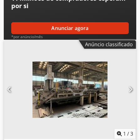
por si
Anunciar agora
*por anúncio/mês
Anúncio classificado
1
/
3