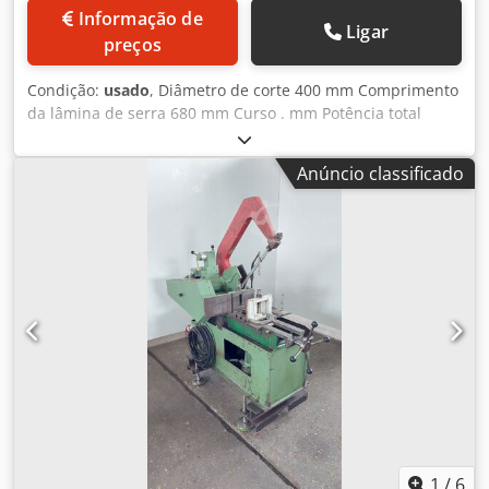
Informação de
Ligar
preços
Condição:
usado
, Diâmetro de corte 400 mm Comprimento
da lâmina de serra 680 mm Curso . mm Potência total
requerida . kW Peso da máquina aprox. . t Espaço
necessário aprox. . m Os dados técnicos são informações
Anúncio classificado
do fabricante ou do operador e, portanto, não são
vinculativos para nós. Reservamo-nos o direito de venda
prévia; aplicam-se exclusivamente as nossas condições
gerais de negócio e venda. Sobre nós: Mais de 400
máquinas próprias em estoque Crjdpfx Ajyycy Honkof Mais
de 15.000 m² de área de armazenamento, capacidade de
ponte rolante de 70 t Mais de 10.000 artigos de acessórios
para a sua oficina Se pretende vender máquinas, linhas de
produção ou o seu negócio, entre em contato conosco.
Mais ofertas em nosso site. Visitas mediante
agendamento. Aguardamos a sua visita. Equipe Markus
Hirsch
1
/
6