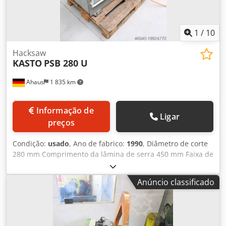
0° +60°, com pinos de indexação para fixação adicional em
-45°, 0°, 45° e 60°. Controle de avanço Avanço de corte
ajustável continuamente por válvula micrométrica, para
1
/
10
uso universal em materiais maciços e perfis. Acessórios:
Sistema de refrigeração
Hacksaw
KASTO
PSB 280 U
Ahaus
1 835 km
Informação de
Ligar
preços
Condição:
usado
, Ano de fabrico:
1990
, Diâmetro de corte
280 mm Comprimento da lâmina de serra 450 mm Faixa de
corte a 90 graus: quadrado 240 x 240 mm Faixa de corte a
90 graus: plano 280 x 160 mm Alcance de corte a 45 graus:
Anúncio classificado
redondo 180 mm Dimensões da lâmina de serra 450 x 40 x
2,0 mm Potência do motor 2,6 kW Altura do suporte do
material 500 mm Peso da máquina aprox. 495 kg
Dimensões L-W-H 1500 x 600 x 1340 mm Equipamento: -