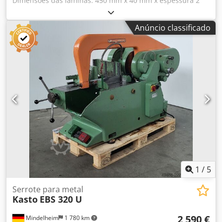
Dimensões das lâminas: 450 mm x 40 mm x espessura 2
mm Capacidade de corte em redondo: 280 mm Cjdpfx
Aszmxv Ienkerf Capacidade de corte quadrado: 240 x 240
Anúncio classificado
mm Capacidade de corte retangular: 280 x 160 mm
Capacidade de corte a 45°: 170 mm Descida automática
Rotação em 2 velocidades Matrizes giratórias de 0 a 45°
Comprimento das mandíbulas: 350 mm x Altura 150 mm
Abertura máxima das mandíbulas: 310 mm Bomba de
lubrificante Voltagem: 380 V Dimensões (C x L x A): 1800 x
800 x 1300 mm Peso: aprox. 1 T
1
/
5
Serrote para metal
Kasto
EBS 320 U
2 590 €
Mindelheim
1 780 km