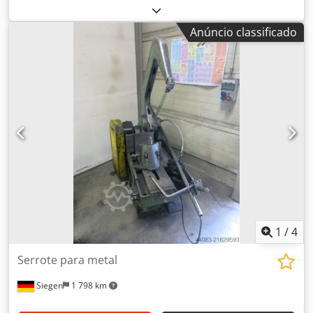
serra 480 mm Curso . mm Potência total requerida . kW
Peso da máquina aprox. . t Dimensões de instalação aprox.
Anúncio classificado
. m Os dados técnicos são informações do fabricante ou do
operador e, portanto, não são vinculativos para nós.
Reservamo-nos o direito de venda prévia; aplicam-se
exclusivamente as nossas condições gerais de venda e
comércio. Sobre nós mais de 400 máquinas próprias em
estoque mais de 15.000 m² de área de armazenagem,
capacidade de içamento de 70 t mais de 10.000 itens e
acessórios para sua oficina Se pretende vender máquinas,
linhas de produção ou sua empresa, por favor, entre em
contato conosco. Outras ofertas disponíveis em nosso
website. Visitas mediante agendamento. Aguardamos sua
visita. Equipe Markus Hirsch
1
/
4
Serrote para metal
Siegen
1 798 km