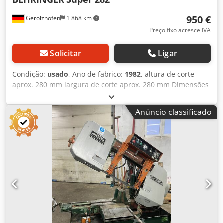
950 €
Gerolzhofen
1 868 km
Preço fixo acresce IVA
Solicitar
Ligar
Condição:
usado
, Ano de fabrico:
1982
, altura de corte
aprox. 280 mm largura de corte aprox. 280 mm Dimensões
(comprimento/largura/altura) 1500x700x1400 mm
necessário Marca Behringer Tipo Super 282 construído em
Anúncio classificado
1982 Máquina nº 0128 Comprimento da lâmina aprox. 440
mm altura de corte aprox. 280 mm Cedpfx Aevwfc Hsnkorf
largura de corte aprox. 280 mm lubrificação móvel
medidor de esquadria Espaço necessário aprox. 1500 mm
x 700 mm x 1400 mm Local de armazenamento 97447
Gerolzhofen, carregado livremente, desembalado Entrega
no estado atual conforme inspecionado, sem garantia e
garantia