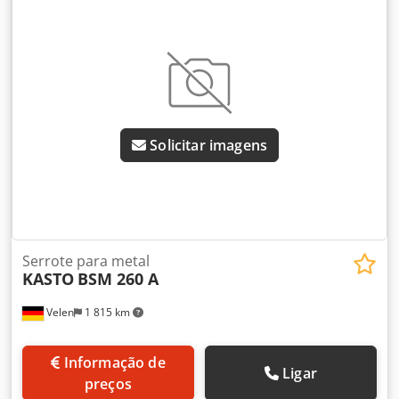
aperto LxA: 180 x 120 mm Acessórios/equipamentos:
desligamento automático Estado: bom peso: 0,7 t
Dimensões: 1.400 x 650 x 1.000 mm
Solicitar imagens
Serrote para metal
KASTO
BSM 260 A
Velen
1 815 km
Informação de
Ligar
preços