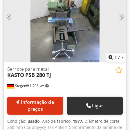
descida hidráulica contínua - Torno manual Crjdpfx
Ansxab Hcskof - ajuste da esquadria através do torno -
dispositivo de refrigeração
1
/
7
Serrote para metal
KASTO
PSB 280 TJ
Siegen
1 798 km
Informação de
Ligar
preços
Condição:
usado
, Ano de fabrico:
1977
, Diâmetro de corte
260 mm Codpfoyycy Tsx Ankorf Comprimento da lâmina de