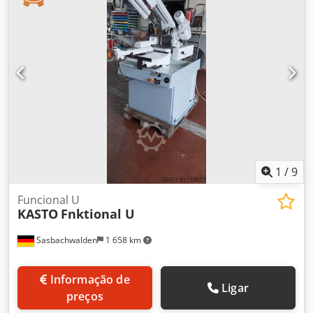
2,4 kW Comutação de pólos Ligação à rede eléctrica 400
Volt, Hz - Ajuste da esquadria até 45 - Motor de serra com
2 velocidades e 2 estágios de correia trapezoidal - Descida
hidráulica do arco da serra - Regulação hidráulica da
pressão de corte através da válvula de estrangulamento -
Sistema de refrigeração na base da máquina Espaço
necessário para a serra C x L x A 1900 x 1350 x 1500 mm
Largura sem vedação 800 mm Peso aprox. 750 kg bom
estado
1
/
9
Funcional U
KASTO
Fnktional U
Sasbachwalden
1 658 km
Informação de
Ligar
preços