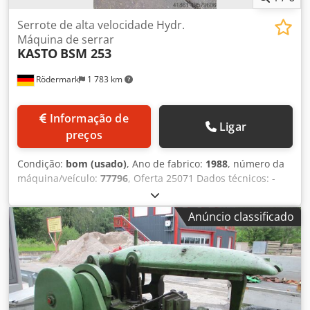
Serrote de alta velocidade Hydr.
Máquina de serrar
KASTO
BSM 253
Rödermark
1 783 km
Informação de
Ligar
preços
Condição:
bom (usado)
, Ano de fabrico:
1988
, número da
máquina/veículo:
77796
, Oferta 25071 Dados técnicos: -
Elevação e descida eletro-hidráulicas do arco de serra -
Dimensão da lâmina de serra: 400 x 45 x 2,0 mm - Área de
Anúncio classificado
corte - 90° redondo: aprox. 250 mm - Área de corte - plano:
aprox. 250 x 130 mm Crjdpfx Aswzu A Asnkof - Área de
corte - quadrado: aprox. 220 x 220 mm - Largura máxima
de abertura do torno: 405 mm - Velocidades de avanço e
corte reguláveis - Morsa ajustável para cortes em ângulo -
Equipamento de arrefecimento acionado por motor
elétrico - Acionamento: 380 V / 2,0 kW - Espaço necessário: