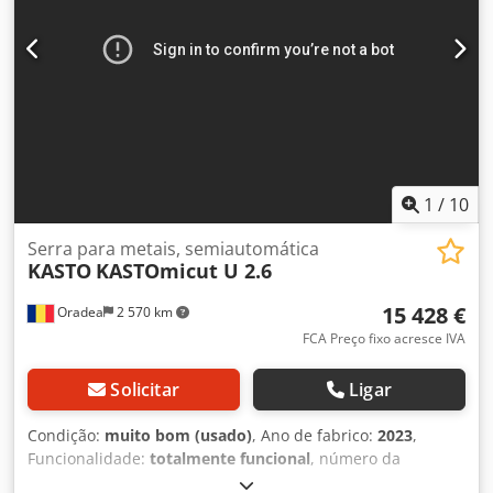
1
/
10
Serra para metais, semiautomática
KASTO
KASTOmicut U 2.6
15 428 €
Oradea
2 570 km
FCA Preço fixo acresce IVA
Solicitar
Ligar
Condição:
muito bom (usado)
, Ano de fabrico:
2023
,
Funcionalidade:
totalmente funcional
, número da
máquina/veículo:
6153102135
, Serra de fita de arco semi-