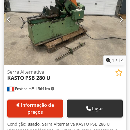
1
/
14
Serra Alternativa
KASTO
PSB 280 U
Ensisheim
1 564 km
Informação de
Ligar
preços
Condição:
usado
, Serra Alternativa KASTO PSB 280 U