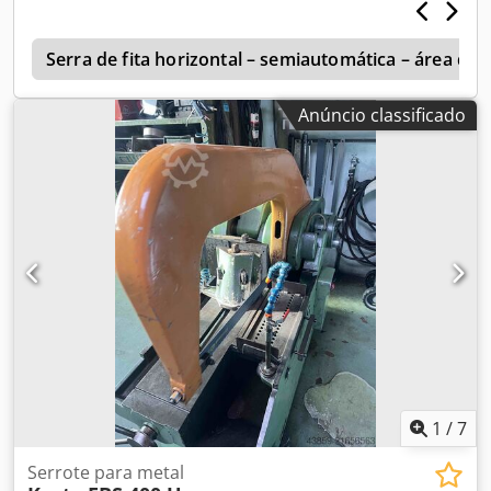
11/13/17/22/26/34 m/min Velocidades de braçada
50/64/82/100/128/164 braçadas/min Dimensões da lâmina
de serra 400x36x2 mm Potência de acionamento 1,8 kW
Serra de fita horizontal – semiautomática – área d
Anúncio classificado
1
/
7
Serrote para metal