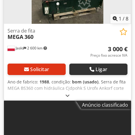
1
/
8
Serra de fita
MEGA
360
3 000 €
Jasło
2 600 km
Preço fixo acresce IVA
Solicitar
Ligar
Ano de fabrico:
1988
, condição:
bom (usado)
, Serra de fita
MEGA BS360 com hidráulica Cjdpohk S Urofx Ankorf corte
máx. 360mm torno de aperto hidráulico levantamento
automático, regulamento relativo à alimentação bombas
Anúncio classificado
de refrigeração