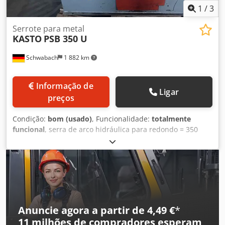
1
/
3
Serrote para metal
KASTO
PSB 350 U
Schwabach
1 882 km
Informação de
Ligar
preços
Condição:
bom (usado)
, Funcionalidade:
totalmente
funcional
, serra de arco hidráulica para redondo = 350
mm Crjdpfx Ansznc S Nskef Comprimento da lâmina de
serra: 550 mm Potência: 2,8 kW 6 velocidades de curso
aprox.: 36 / 45 / 58 / 72 / 90 / 116 cursos/min Velocidade de
corte aprox.: 11 / 13 / 17 / 22 / 36 / 34 m/min Área de corte
chapa plana aprox.: 350 x 200 mm
Anuncie agora a partir de 4,49 €
*
11 milhões de compradores
esperam