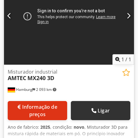
coletora e copo dosador Carrinho em aço inoxidável com
rodas com travão Máxima segurança para a concentração
de soda desejada. Mistura ótima, quantidades dosadas
conforme a necessidade. Dimensões (LxPxA) em mm: 620 x
450 x 1030 NOVO equipamento + serviço de peças
sobressalentes Mais máquinas de padaria em stock!
1
/
1
Misturador industrial
AMTEC
MX240 3D
Hamburg
2 093 km
Informação de
Ligar
preços
Ano de fabrico:
2025
, condição:
novo
, Misturador 3D para
mistura rápida de materiais em pó. O princípio inovador