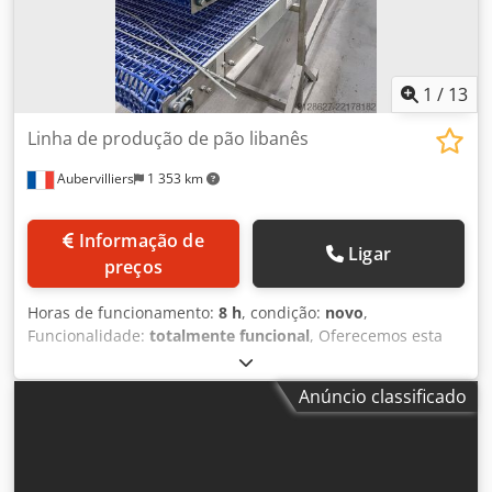
1
/
13
Linha de produção de pão libanês
Aubervilliers
1 353 km
Informação de
Ligar
preços
Horas de funcionamento:
8 h
, condição:
novo
,
Funcionalidade:
totalmente funcional
, Oferecemos esta
nova linha de produção de pão libanês, ano de construção
desconhecido. Dkjdpfozf Iphjx An Esr Se tiver alguma
Anúncio classificado
dúvida ou necessitar de mais informações, não hesite em
enviar-nos uma mensagem ou ligar-nos. Temos disponível
para venda esta linha de produção de pão sírio/libanês
não utilizada. O ano de fabricação é desconhecido.