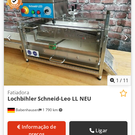
1
/
11
Fatiadora
Lochbihler
Schneid-Leo LL NEU
Babenhausen
1 790 km
Informação de
Ligar
preços