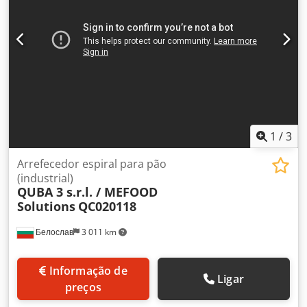
1
/
3
Arrefecedor espiral para pão
(industrial)
QUBA 3 s.r.l. / MEFOOD
Solutions
QC020118
Белослав
3 011 km
Informação de
Ligar
preços