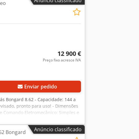
Anúncio classificado
leo
12 900 €
Preço fixo acresce IVA
Solicitar mais imagens
Enviar pedido
gás Bongard 8.62 - Capacidade: 144 a
visado, pronto para uso! - Dimensões
 de Comando Eletromecânico: Simples e
sx Ahmja - 180 baguetes de 250g em 19
de volume. - Fornecido com
Anúncio classificado
.62 Bongard
e. Por que escolher o Forno Bongard
rnas, sejam elas artesanais ou