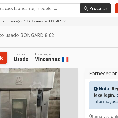
Procurar
ria
Forno(s)
ID do anúncio: A195-07366
trico usado BONGARD 8.62
Condição
Localização
do
Usado
Vincennes
Fornecedor
Nota:
Re
faça login,
p
informações
Última vez onl