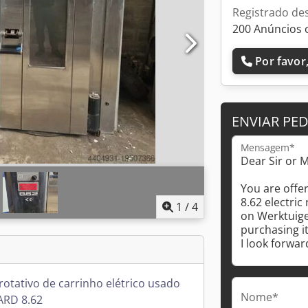
Registrado de
200 Anúncios 
Por favor,
ENVIAR PE
Mensagem*
1
/
4
rotativo de carrinho elétrico usado
Nome*
RD 8.62