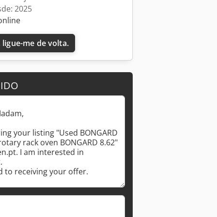
sde: 2025
online
 ligue-me de volta.
DIDO