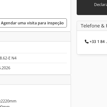
Declar
Agendar uma visita para inspeção
Telefone & 
+33 1 84 
8.62-E N4
6.2026
30x2220mm
800mm