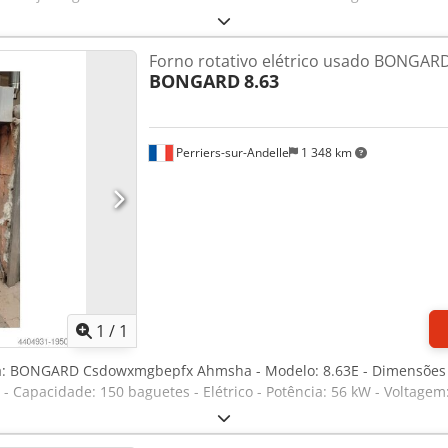
Forno rotativo elétrico usado BONGARD
BONGARD
8.63
Perriers-sur-Andelle
1 348 km
Solicitar mais imagens
1
/
1
ca: BONGARD Csdowxmgbepfx Ahmsha - Modelo: 8.63E - Dimensões
Capacidade: 150 baguetes - Elétrico - Potência: 56 kW - Voltagem: