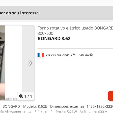
r do seu interesse.
Forno rotativo elétrico usado BONGAR
800x600
BONGARD
8.62
Perriers-sur-Andelle
1 348 km
Solicitar mais imagens
1
/
1
ca: BONGARD - Modelo: 8.62E - Dimensões externas: 1430x1930x22
x Ahjwxmgnsmsa - Elétrico - Potência: 56 kW - Voltagem: 400 V