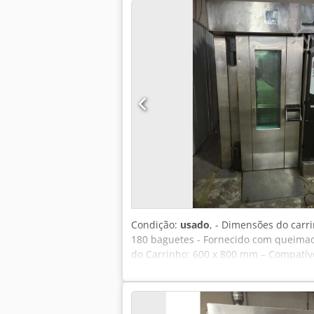
Condição:
usado
, - Dimensões do carr
180 baguetes - Fornecido com queimad
do Carrinho: 600 x 800 mm – Compatíve
intuitivo, garante controle preciso d
níveis de cocção – Aumente sua produ
Queimador a Gás: Forno versátil alime
8.62 para sua padaria? Este forno prof