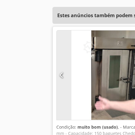
Estes anúncios também podem se
Condição:
muito bom (usado)
, - Mar
mm - Capacidade: 150 baguetes Chedpf