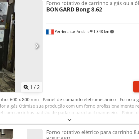
Forno rotativo de carrinho a gás ou a ó
BONGARD
Bong 8.62
Perriers-sur-Andelle
1 348 km
1
/
2
inho: 600 x 800 mm - Painel de comando eletromecânico - Forno a 
or a gás Otimize sua produção com um forno profissionalmente re
l com carrinhos padrão de padaria para fácil manuseio. - Painel
o processo de panificação. Capacidade de Produção: Chedpfoyhqd I
ção de pães com uma capacidade ideal para panificadoras de gran
Forno rotativo elétrico para carrinho 8
ntado a gás, oferecendo fornecimento de calor uniforme e eficient
BONGARD
issional foi projetado para atender as exigências de padarias mode