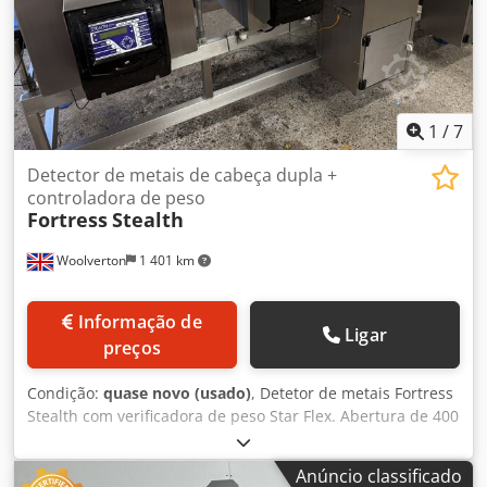
ficha CEE de 16A Máquina usada, revista e inspecionada
pela SAB Com garantia + serviço Opções: Crsdsidp Nmjpfx
Abfsf Contrato de manutenção Serviço de entrega Visite a
nossa grande exposição de máquinas de padaria!
1
/
7
Detector de metais de cabeça dupla +
controladora de peso
Fortress
Stealth
Woolverton
1 401 km
Informação de
Ligar
preços
Condição:
quase novo (usado)
, Detetor de metais Fortress
Stealth com verificadora de peso Star Flex. Abertura de 400
x 110 mm. Totalmente reconstruído. Rejeição por braço
duplo para contentores trancáveis. Vídeo disponível
Anúncio classificado
mediante solicitação. Máquina em ótimo estado. Credex