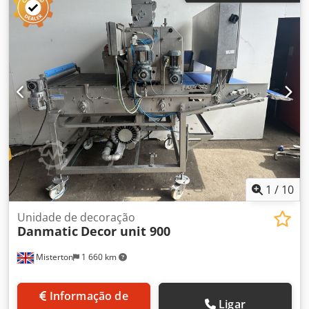
Syn Eepfx Abfsf
1
/
10
Unidade de decoração
Danmatic
Decor unit 900
Misterton
1 660 km
Informação de
Ligar