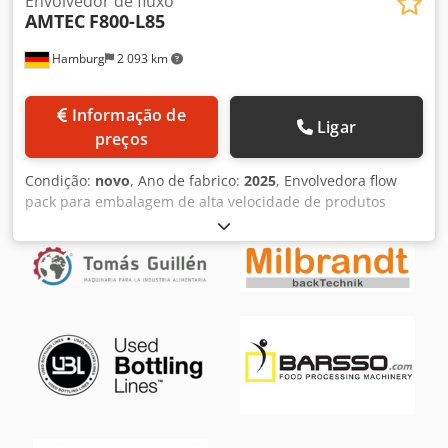
Envolvedor de fluxo
AMTEC
F800-L85
Hamburg
2 093 km
Informação de
Ligar
preços
Condição:
novo
, Ano de fabrico:
2025
, Envolvedora flow
pack para embalagem de alta velocidade de produtos
menores em flow packs com costura longitudinal. A
máquina de embalagem flowpack é adequada para
embalar produtos únicos ou múltiplos, secos, uniformes
ou não uniformes. Um sistema de alimentação especial é
instalado a montante da embaladora de fluxo. As 6
correias transportadoras laterais acionadas por
servomotores classificam e alimentam os produtos em
série para os transportadores (mesa de alimentação da
Flow Wrapper). Portanto, os produtos não precisam ser
inseridos individualmente à mão, o que traz consigo uma
vantagem de produção considerável e contribui