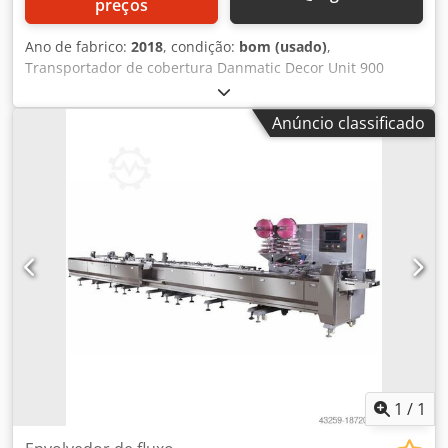
preços
Ano de fabrico:
2018
, condição:
bom (usado)
,
Transportador de cobertura Danmatic Decor Unit 900
Csdpfx Abjuanwgefjrf 2018, Inox, unidade de decoração
900, é projetado para decoração de pães, rolos, produtos
Anúncio classificado
de folha de massa completa e muito mais, novo painel HMI
touch screen Siemens, dimensões da correia 2600mm x
880mm, móvel, 3Ph
1
/
1