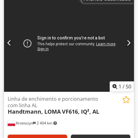
1
/
50
Linha de enchimento e porcionamento
com linha AL
Handtmann, LOMA
VF616, IQ², AL
Krotoszyn
2 404 km