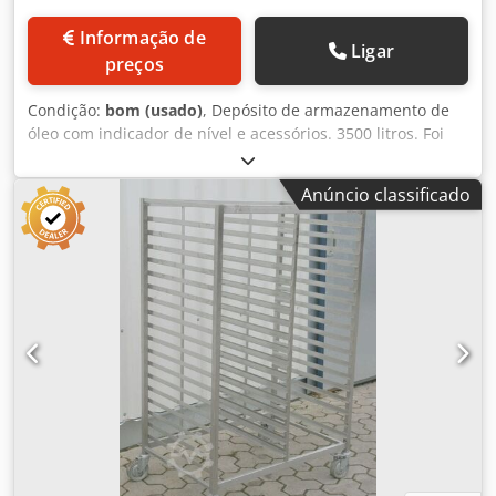
Informação de
Ligar
preços
Condição:
bom (usado)
, Depósito de armazenamento de
óleo com indicador de nível e acessórios. 3500 litros. Foi
utilizado com uma fritadeira contínua para armazenar o
óleo quando este é esvaziado. O modelo VTC3500 é o
Anúncio classificado
mesmo que OLT3500. Dkedpon Upivsfx Aa Isr