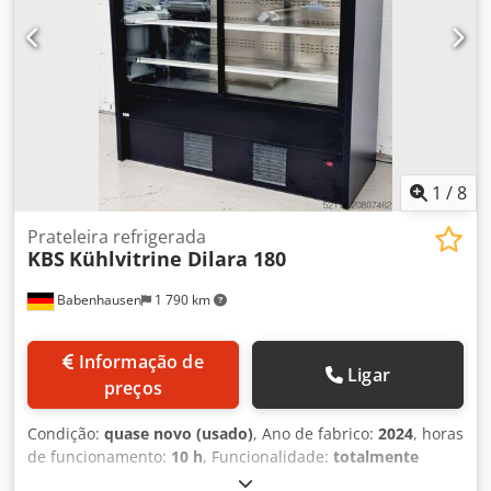
1
/
8
Prateleira refrigerada
KBS
Kühlvitrine Dilara 180
Babenhausen
1 790 km
Informação de
Ligar
preços
Condição:
quase novo (usado)
, Ano de fabrico:
2024
, horas
de funcionamento:
10 h
, Funcionalidade:
totalmente
funcional
, tipo de corrente de entrada:
Ar condicionado
,