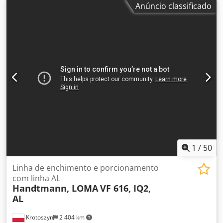
Anúncio classificado
nível de 80 mm – perfeito para hambúrgueres, salsichas,
nuggets de frango, palitos de peixe, rolinhos primavera,
hash browns, etc. Dkedpfewztmaox Aa Isr
1
/
50
Linha de enchimento e porcionamento
com linha AL
Handtmann, LOMA
VF 616, IQ2,
AL
Krotoszyn
2 404 km