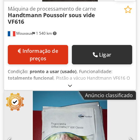
Máquina de processamento de carne
Handtmann
Poussoir sous vide
VF616
Mouvaux
1 540 km
Informação de
Ligar
preços
Condição:
pronto a usar (usado)
, Funcionalidade:
totalmente funcional
, Pistão a vácuo Handtmann VF616 O
pistão a vácuo Handtmann VF616 é uma máquina de
referência na indústria alimentar para o porcionamento
Anúncio classificado
preciso de carnes e produtos pastosos. Graças à sua
tecnologia de ponta, garante enchimento constante,
mesmo em altas velocidades de produção, mantendo
sempre uma textura homogênea e sem bolhas de ar. É
ideal para linhas de produção industriais que exigem
produtividade, qualidade e higiene. Este pistão integra um
sistema de palhetas robusto, assegurando baixo desgaste