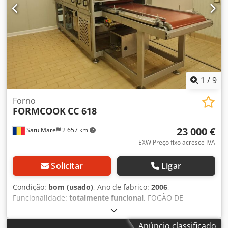
1
/
9
Forno
FORMCOOK
CC 618
23 000 €
Satu Mare
2 657 km
EXW Preço fixo acresce IVA
Solicitar
Ligar
Condição:
bom (usado)
, Ano de fabrico:
2006
,
Funcionalidade:
totalmente funcional
, FOGÃO DE
CONTACTO FORMCCOK MODELO: CC618 PERFEITO ESTADO
DE FUNCIONAMENTO Dkjdpfx Aot Sg Txoa Ior
Anúncio classificado