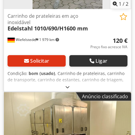
1
/
2
Carrinho de prateleiras em aço
inoxidável
Edelstahl
1010/690/H1600 mm
120 €
Wiefelstede
1 979 km
Preço fixo acresce IVA
Solicitar
Ligar
Condição:
bom (usado)
, Carrinho de prateleiras, carrinho
de transporte, carrinho de estantes, carrinho de triagem,
carrinho de picking, estante móvel, carrinho de grelhas,
carrinho de bastidores -Largura: 1010 mm -Profundidade:
Anúncio classificado
690 mm -Altura: 1600 mm -Número de compartimentos: 36
Dksdpfob A Rbqox Aa Ijr -Material: aço inoxidável -Largura
das chapas: 460 mm -Quantidade: 1 peça disponível -Peso:
45 kg