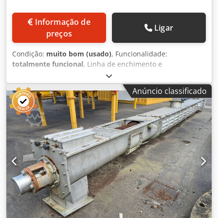
Informação de
Ligar
preços
Condição:
muito bom (usado)
, Funcionalidade:
totalmente funcional
, Linha de enchimento e
porcionamento Handtmann VF616 com detector de metais
Loma e linha AL Linha completa para enchimento,
Anúncio classificado
porcionamento, torção e suspensão de produtos cárneos
Handtmann, equipada com detector de metais Loma e
acessórios para operação com carros de açougue de 200
litros. Dksdpfxjxk T Iyj Aa Ijr O conjunto inclui: 1.
Enchedora a vácuo Handtmann com elevador para carros
de 200 l Marca: Handtmann Modelo: VF616 Número de
série: 26190 Ano de fabricação: 2009 Alimentação: 400 V, 3
Ph, 50 Hz Consumo de corrente: 17,3 A Potência: 12,0 kW
Bomba de vácuo: Busch, tipo KC 0016 E Número de série
da bomba: V19220646 Capacidade: 19 m³/h Dimensões:
1900 × 1350 × 2120 mm 2. Carro de açougue em aço
inoxidável Capacidade: 200 litros 3. Detector de metais de
tubo Loma com acessório de torção Handtmann Marca: