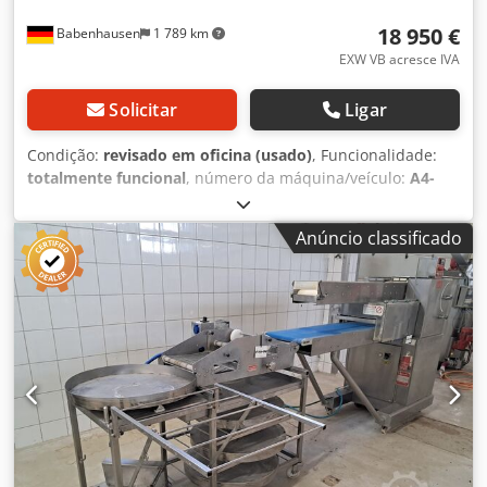
18 950 €
Babenhausen
1 789 km
EXW VB acresce IVA
Solicitar
Ligar
Condição:
revisado em oficina (usado)
, Funcionalidade:
totalmente funcional
, número da máquina/veículo:
A4-
10754
, Máquina usada Revisada por profissional & recém
pintada Sistema elétrico inteiramente novo, instalado por
Anúncio classificado
empresa especializada em painéis de comando 6 meses
de garantia para peças Características: + Máquina
estacionária, construção extremamente robusta e estável +
Acionamento através de alavanca de ligação, operação
com uma mão + Com desligamento de atuação, adequada
para pães quadrados + Posição de limpeza elétrica via
interruptor basculante + Divisão uniforme da massa,
excelente boleamento dos pedaços de massa + Novas
lâminas divisoras em aço inoxidável (em vez das lâminas
de aço niquelado de uma máquina nova!) + Equipado com
novo anel para massa + Máquina completamente