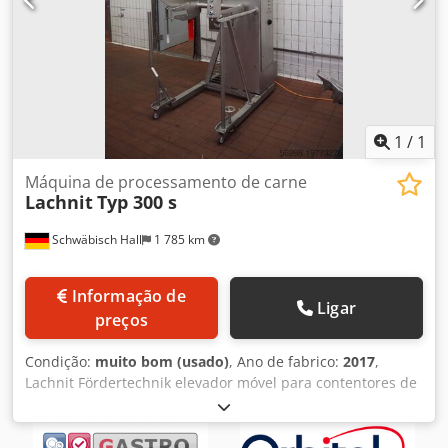
1
/
1
Máquina de processamento de carne
Lachnit
Typ 300 s
Schwäbisch Hall
1 785 km
Informação de
Ligar
preços
Condição:
muito bom (usado)
, Ano de fabrico:
2017
,
Lachnit Fördertechnik elevador móvel para contentores de
carne de 200 litros, nome: EDESTAHL-HEBE-KIPPMASCHINE,
tipo: 300 S, número de série: 4561, ano de fabrico: 2017,
peso próprio: 900 kg, 400 V, 50 Hz, 3,3 kW, capacidade de