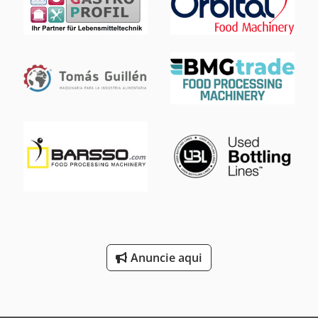
carga: 350 kg, altura de elevação: 3650 mm, dimensões
totais: 1600 mm x 1100 mm x 3260 mm. A máquina pode
operar em diferentes alturas de basculamento. Dkodsw Nq
I Njpfx Aixjr
Anuncie aqui