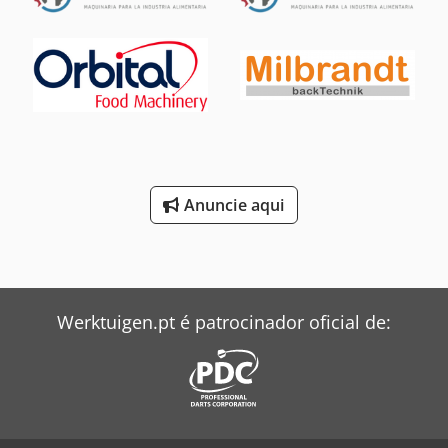
latas/min. - Produção no formato atual (1/4 CLUB) operado
pela máquina é de aproximadamente 150 latas/minuto.
Dados técnicos: Diagonal máxima: 160 mm Largura mín.-
máx.: 45-110 mm Altura mín.-máx.: 20-250 mm Selador
rotativo com guias * A produção pode variar dependendo
do formato e do produto a ser selado. Codpfxoyrd Uus
Apborf
Anuncie aqui
Werktuigen.pt é patrocinador oficial de: