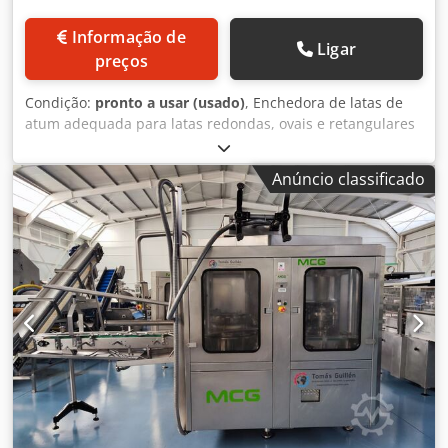
Informação de
Ligar
preços
Condição:
pronto a usar (usado)
, Enchedora de latas de
atum adequada para latas redondas, ovais e retangulares
Diâmetro da lata redonda: 50 mm - 100 mm Altura da lata:
25 mm - 62 mm Capacidade: até 100 - 200 latas por minuto
Anúncio classificado
Crodpfjwr D Aajx Apbjf