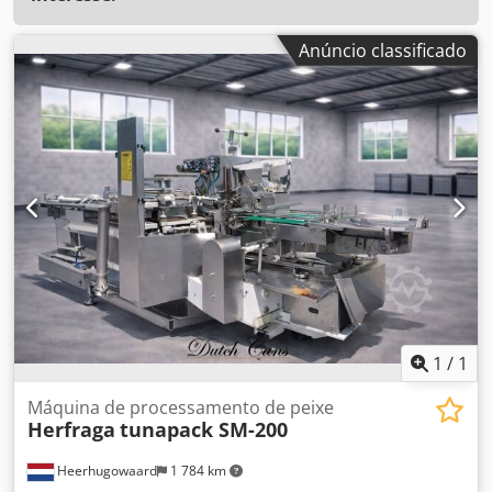
Anúncio classificado
1
/
1
Máquina de processamento de peixe
Herfraga
tunapack SM-200
Heerhugowaard
1 784 km