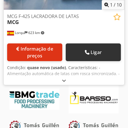
1
/
10
MCG F-425 LACRADORA DE LATAS
MCG
Lorquí
623 km
Informação de
Ligar
preços
Condição:
quase novo (usado)
, Características: -
Alimentação automática de latas com rosca sincronizada. -
Alimentação de tampas pelos dois lados (direito e
esquerdo). - Sistema rotativo de selagem utilizando guias e
rampa invertida com aproximação suave, permitindo
enchimento excedente de 10-20 mm. - Unidade de
transmissão superior em banho de óleo, proporcionando
produção e consistência na qualidade do fechamento. -
Tecnologia de fechamento com sistema progressivo e
cabeça em aço inoxidável. - Proteções e resguardos de
segurança em aço inoxidável. - Produção máxima: 250