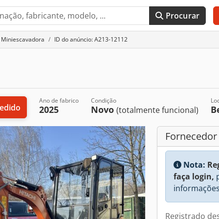
Procurar
Miniescavadora
ID do anúncio: A213-12112
Ano de fabrico
Condição
Lo
pedido
2025
Novo
B
(totalmente funcional)
Fornecedor
Nota:
Re
faça login,
p
informações
Registrado de