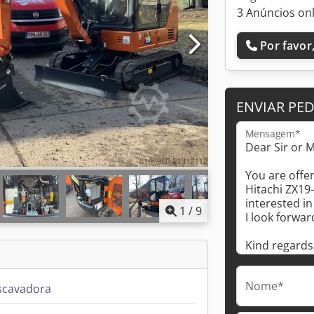
3 Anúncios on
Por favor,
ENVIAR PE
Mensagem*
1
/
9
Nome*
scavadora