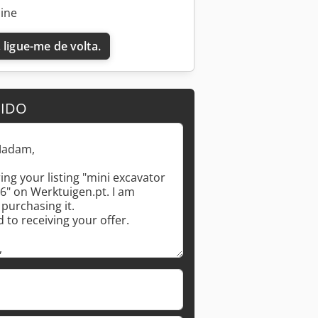
line
 ligue-me de volta.
DIDO