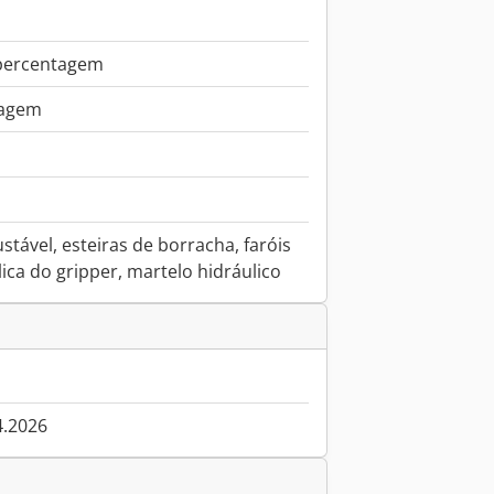
percentagem
tagem
ustável, esteiras de borracha, faróis
lica do gripper, martelo hidráulico
4.2026