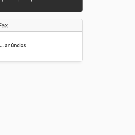
Fax
... anúncios