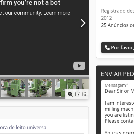
Registrado de
2012
25 Anúncios o
Por favor,
ENVIAR PE
Mensagem*
1
/
16
ora de leito universal