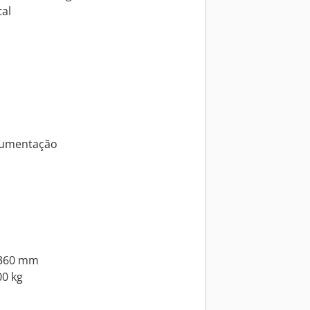
tal
ocumentação
x 360 mm
00 kg