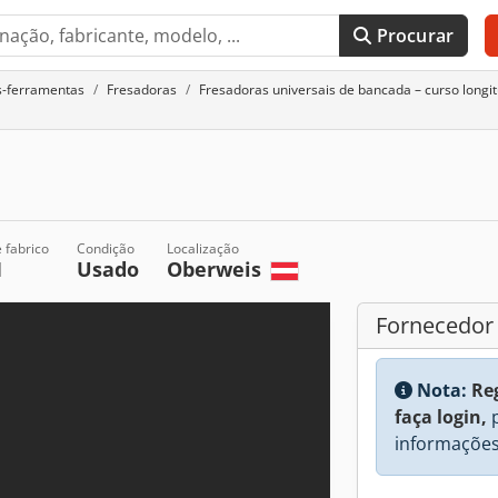
Procurar
s-ferramentas
Fresadoras
Fresadoras universais de bancada – curso longi
 fabrico
Condição
Localização
1
Usado
Oberweis
Fornecedor
Nota:
Re
faça login,
p
informações