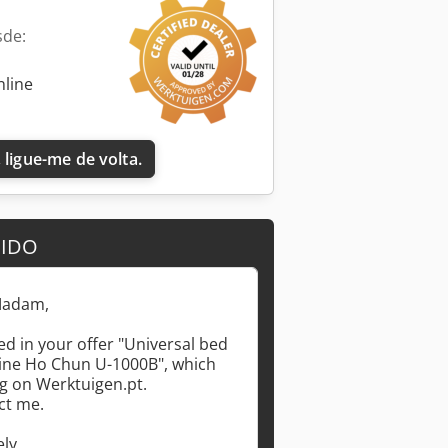
sde:
nline
 ligue-me de volta.
DIDO