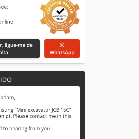
sde:
online
olta.
WhatsApp
DIDO