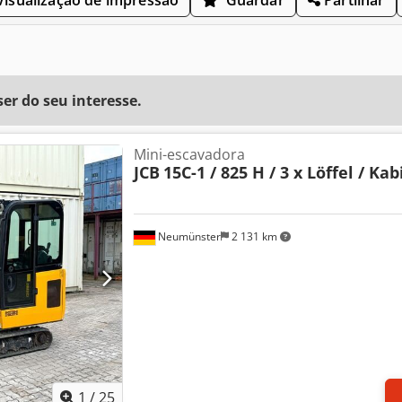
r do seu interesse.
Mini-escavadora
JCB
15C-1 / 825 H / 3 x Löffel / Ka
Neumünster
2 131 km
1
/
25