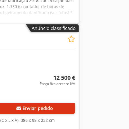
no de fabricação 2018, com 3 caçambas!
ox. 1.180 (o contador de horas de
 ligeiramente danificado (ver fotos) *
sApp Erik) * Preço: 10.500 euros, valor
Ag Es Aqierf ?Todas as informações são
Anúncio classificado
rias.
12 500 €
Preço fixo acresce IVA
Enviar pedido
(C x L x A): 386 x 98 x 232 cm