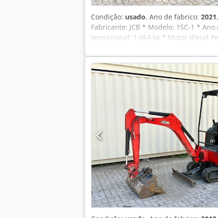
Condição:
usado
, Ano de fabrico:
2021
Fabricante: JCB * Modelo: 15C-1 * Ano
operacional: 1.664 kg * Motor diesel P
19% de IVA ----Para mais informações, 
as informações são fornecidas sem gara