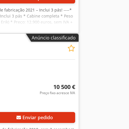
e fabricação 2021 – Inclui 3 pás! ----*
Inclui 3 pás * Cabine completa * Peso
Erik) * Preço: 12.900 euros, sem IVA +
hijqierf Erik Kortum: WhatsApp ?Todas
Anúncio classificado
10 500 €
Preço fixo acresce IVA
Enviar pedido