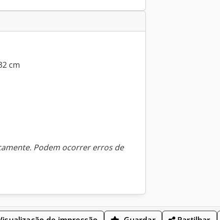
232 cm
icamente. Podem ocorrer erros de
isualização de impressão
Guardar
Partilhar