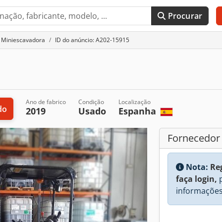
Procurar
Miniescavadora
ID do anúncio: A202-15915
Ano de fabrico
Condição
Localização
do
2019
Usado
Espanha
Fornecedor
Nota:
Re
faça login,
p
informações