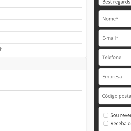
Nome*
E-mail*
 h
Telefone
Empresa
Código postal
Sou reve
Receba o