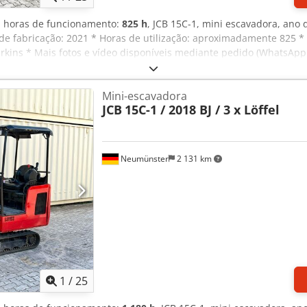
, horas de funcionamento:
825 h
, JCB 15C-1, mini escavadora, ano d
 de fabricação: 2021 * Horas de utilização: aproximadamente 825 * 
erkins * Mais fotos e vídeo disponíveis mediante pedido (WhatsApp 
por favor, contacte: Para mais questões, ligue para: Codpfx Ajzq A
ntia, sujeitas a erros e venda prévia.
Mini-escavadora
JCB
15C-1 / 2018 BJ / 3 x Löffel
Neumünster
2 131 km
1
/
25