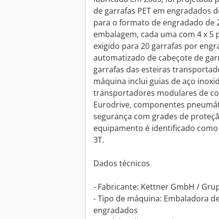
de garrafas PET em engradados d
para o formato de engradado de 2
embalagem, cada uma com 4 x 5 p
exigido para 20 garrafas por engr
automatizado de cabeçote de garr
garrafas das esteiras transportad
máquina inclui guias de aço inoxid
transportadores modulares de co
Eurodrive, componentes pneumát
segurança com grades de proteção
equipamento é identificado como Ke
3T.
Dados técnicos
- Fabricante: Kettner GmbH / Gru
- Tipo de máquina: Embaladora de
engradados