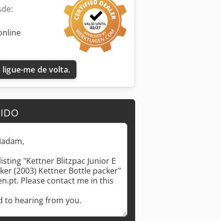
sde:
online
 ligue-me de volta.
DIDO