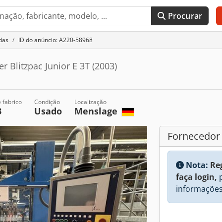
Procurar
das
ID do anúncio: A220-58968
 Blitzpac Junior E 3T (2003)
 fabrico
Condição
Localização
3
Usado
Menslage
Fornecedor
Nota:
Re
faça login,
p
informações