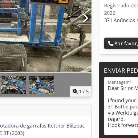
Registrado de
2022
371 Anúncios 
Por favor,
ENVIAR PE
Mensagem*
1
/
5
tadora de garrafas Kettner Blitzpac
E 3T (2003)