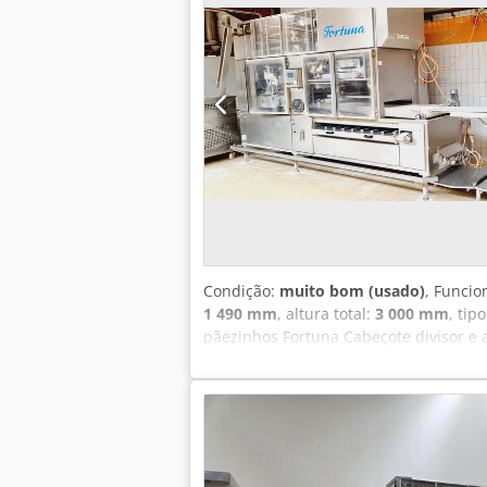
Adequada para bandejas de fermentação
automática de limpeza Dedpfxjx Thvm
Condição:
muito bom (usado)
, Funcio
1 490 mm
, altura total:
3 000 mm
, tip
pãezinhos Fortuna Cabeçote divisor e 
extração transversal Dispositivo de de
mm, LxPxA Dcjdpfx Acsyv Uwpebsk Má