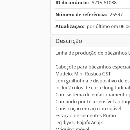
ID do anúncio:
A215-61088
Número de referência:
25597
Atualização:
por último em 06.0
Descrição
Linha de produção de pãezinhos L
Cabeçote para pãezinhos especia
Modelo: Mini-Rustica GST
com guilhotina e dispositivo de
inclui 2 rolos de corte longitudinal,
Com sistema de enfarinhamento p
Comando por tela sensível ao toq
Construção em aço inoxidável
Estação de sementes Rumo
Dcjdjyv U Eajpfx Acbjk
Máquina móvel