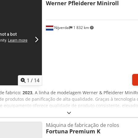
Werner Pfleiderer
Miniroll
Nijverdal
1 832 km
1
/
14
de fabrico:
2023
, A linha de modelagem Werner & Pfleiderer Mini
e produtos de panificação de alta qualidade. Graças à tecnologia 
e equipamento oferece qualidade de produto consistente, elevad
nima de espaço. Ano de fabricação: 2023 Apenas 51 horas de ope
 redondos Execução em 5 filas com largura de trabalho de 600 mm
Máquina de fabricação de rolos
150 g, pistão de dosagem de 55 mm Capacidade horária: até 3.000 u
Fortuna
Premium K
o de peso para resultados de produtos constantes Ajuste manual
ável e modelador de comprimento com placa de pressão Tempo de 