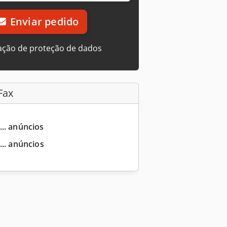
Enviar pedido
ação de proteção de dados
Fax
... anúncios
... anúncios