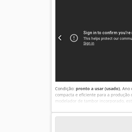
Condição:
pronto a usar (usado)
, Ano 
compacta e eficiente para a produção d
modelador de tambor incorporado, est
impressionante — com necessidade mí
Pãezinhos modelados longos Pãezinhos
até 150 g Faixa de divisão de 55 g a 
modelagem integrada Ajuste automátic
dos produtos Cinta modeladora ajust