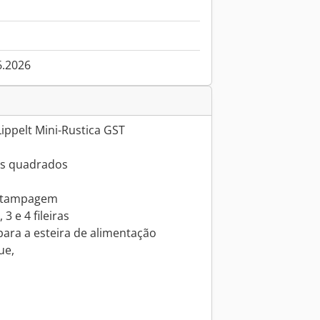
6.2026
ippelt Mini-Rustica GST
is quadrados
 estampagem
 3 e 4 fileiras
ara a esteira de alimentação
ue,