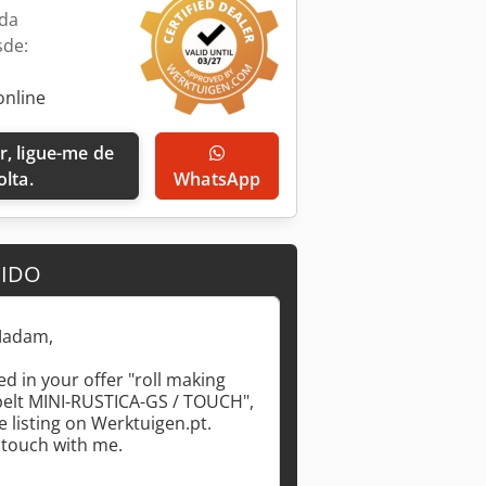
da
sde:
online
olta.
WhatsApp
DIDO