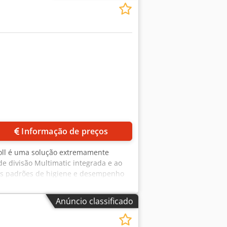
Informação de preços
Roll é uma solução extremamente
de divisão Multimatic integrada e ao
os padrões de higiene e desempenho
ração! Adequada para a produção de:
 Cabeça Multimatic Pro G 2 integrada,
Anúncio classificado
nidades/hora Área de divisão e
 de pressão para modelagem precisa
pré-fermentação de 6 minutos