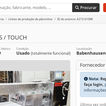
Procurar
ria
Linhas de produção de pãezinhos
ID do anúncio: A215-61088
S / TOUCH
 fabrico
Condição
Localização
9
Usado
Babenhause
(totalmente funcional)
Fornecedor
Nota:
Re
faça login,
p
informações
Última vez onl