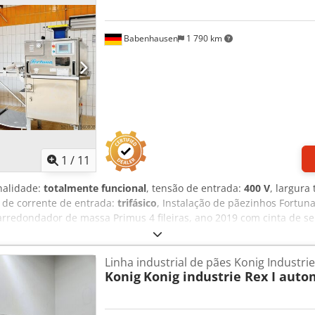
 de 600 × 400, 600 × 800 e 580 × 980 mm Prateleira integrada par
s Acbeck Roteador para acesso remoto
Babenhausen
1 790 km
1
/
11
nalidade:
totalmente funcional
, tensão de entrada:
400 V
, largura 
o de corrente de entrada:
trifásico
, Instalação de pãezinhos Fortu
arredondador de massa Primus 4 fileiras, ano 2019 com cinta de 
posição Execução em aço inoxidável Ligação 400V, ficha CEE 16-A D
quina usada
Linha industrial de pães Konig Industrie
Konig
Konig industrie Rex I auto