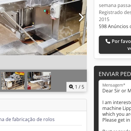
semana passa
Registrado de
2015
598 Anúncios 
Por favor, ligue-me de
v
ENVIAR PE
Mensagem*
1
/
5
a de fabricação de rolos