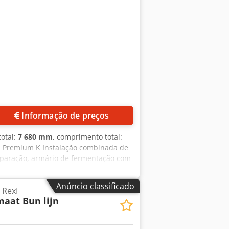
a até 3 cilindros de câmara Posição
Informação de preços
total:
7 680 mm
, comprimento total:
na Premium K Instalação combinada de
separação, armário de fermentação com
imensões aprox.: 7680 x 1490 x 3000
Anúncio classificado
 RexI
maat Bun lijn